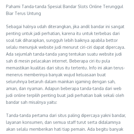
Pahami Tanda-tanda Spesial Bandar Slots Online Terunggul
Biar Terus Untung
Sebagai halnya udah diterangkan, jika andil bandar ini sangat
penting untuk jadi perhatian, karena itu untuk terbebas dari
soal tak diharapkan, sungguh lebih baiknya apabila bettor
selalu menunjuk website judi menurut ciri-ciri dapat dipercaya.
Ada sejumlah tanda-tanda yang tentukan suatu website judi
sah di mesin pelacakan internet. Beberapa ciri itu pula
memastikan kualitas dari situs itu tertentu. Info ini akan terus-
menerus memberinya banyak wujud keluasaan buat
seluruhnya betaruh dalam mainkan igaming dengan sah,
aman, dan nyaman. Adapun beberapa tanda-tanda dari web
judi online terpilih penting buat jadi perhatian baik sekali oleh
bandar sah misalnya yaitu:
Tanda-tanda pertama dari situs paling dipercaya yakni bandar,
layanan konsumen, dan semua staff turut serta didalamnya
akan selalu memberikan hati tiap pemain. Ada begitu banyak