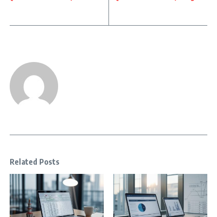
Related Posts