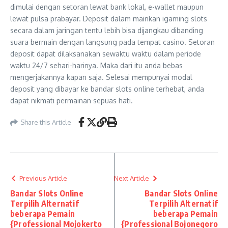
dimulai dengan setoran lewat bank lokal, e-wallet maupun
lewat pulsa prabayar. Deposit dalam mainkan igaming slots
secara dalam jaringan tentu lebih bisa dijangkau dibanding
suara bermain dengan langsung pada tempat casino. Setoran
deposit dapat dilaksanakan sewaktu waktu dalam periode
waktu 24/7 sehari-harinya. Maka dari itu anda bebas
mengerjakannya kapan saja. Selesai mempunyai modal
deposit yang dibayar ke bandar slots online terhebat, anda
dapat nikmati permainan sepuas hati.
Share this Article
Previous Article
Next Article
Bandar Slots Online
Bandar Slots Online
Terpilih Alternatif
Terpilih Alternatif
beberapa Pemain
beberapa Pemain
{Professional Mojokerto
{Professional Bojonegoro