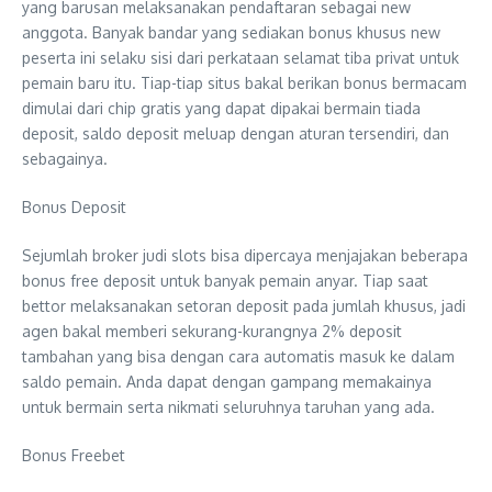
yang barusan melaksanakan pendaftaran sebagai new
anggota. Banyak bandar yang sediakan bonus khusus new
peserta ini selaku sisi dari perkataan selamat tiba privat untuk
pemain baru itu. Tiap-tiap situs bakal berikan bonus bermacam
dimulai dari chip gratis yang dapat dipakai bermain tiada
deposit, saldo deposit meluap dengan aturan tersendiri, dan
sebagainya.
Bonus Deposit
Sejumlah broker judi slots bisa dipercaya menjajakan beberapa
bonus free deposit untuk banyak pemain anyar. Tiap saat
bettor melaksanakan setoran deposit pada jumlah khusus, jadi
agen bakal memberi sekurang-kurangnya 2% deposit
tambahan yang bisa dengan cara automatis masuk ke dalam
saldo pemain. Anda dapat dengan gampang memakainya
untuk bermain serta nikmati seluruhnya taruhan yang ada.
Bonus Freebet