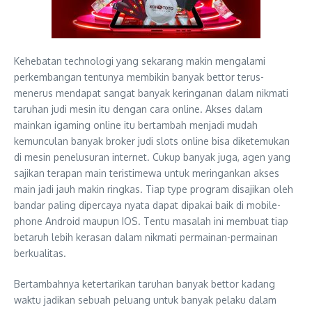
Kehebatan technologi yang sekarang makin mengalami
perkembangan tentunya membikin banyak bettor terus-
menerus mendapat sangat banyak keringanan dalam nikmati
taruhan judi mesin itu dengan cara online. Akses dalam
mainkan igaming online itu bertambah menjadi mudah
kemunculan banyak broker judi slots online bisa diketemukan
di mesin penelusuran internet. Cukup banyak juga, agen yang
sajikan terapan main teristimewa untuk meringankan akses
main jadi jauh makin ringkas. Tiap type program disajikan oleh
bandar paling dipercaya nyata dapat dipakai baik di mobile-
phone Android maupun IOS. Tentu masalah ini membuat tiap
betaruh lebih kerasan dalam nikmati permainan-permainan
berkualitas.
Bertambahnya ketertarikan taruhan banyak bettor kadang
waktu jadikan sebuah peluang untuk banyak pelaku dalam