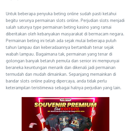
Untuk beberapa penyuka beting online sudah pasti ketahui
begitu serunya permainan slots online. Perjudian slots menjadi
salah satunya type permainan beting kasino yang ramai
diberitakan oleh kebanyakan masyarakat di bermacam negara.
Permainan beting ini telah ada sejak mulai beberapa puluh
tahun lampau dan keberadaannya bertambah tenar sejak
wabah lampau. Bagaimana tak, permainan yang tenar di
golongan banyak betaruh pemula dan senior ini mempunyai
beraneka keuntungan menarik dan dikenali jadi permainan
termudah dan mudah dimainkan. Sepanjang memainkan di
bandar slots online paling dipercaya, anda tidak perlu
keterampilan teristimewa sebagai halnya perjudian yang lain.