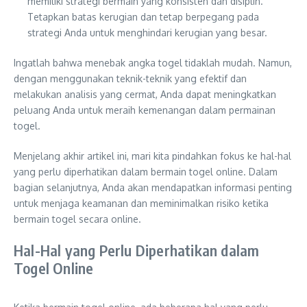
memiliki strategi bermain yang konsisten dan disiplin.
Tetapkan batas kerugian dan tetap berpegang pada
strategi Anda untuk menghindari kerugian yang besar.
Ingatlah bahwa menebak angka togel tidaklah mudah. Namun,
dengan menggunakan teknik-teknik yang efektif dan
melakukan analisis yang cermat, Anda dapat meningkatkan
peluang Anda untuk meraih kemenangan dalam permainan
togel.
Menjelang akhir artikel ini, mari kita pindahkan fokus ke hal-hal
yang perlu diperhatikan dalam bermain togel online. Dalam
bagian selanjutnya, Anda akan mendapatkan informasi penting
untuk menjaga keamanan dan meminimalkan risiko ketika
bermain togel secara online.
Hal-Hal yang Perlu Diperhatikan dalam
Togel Online