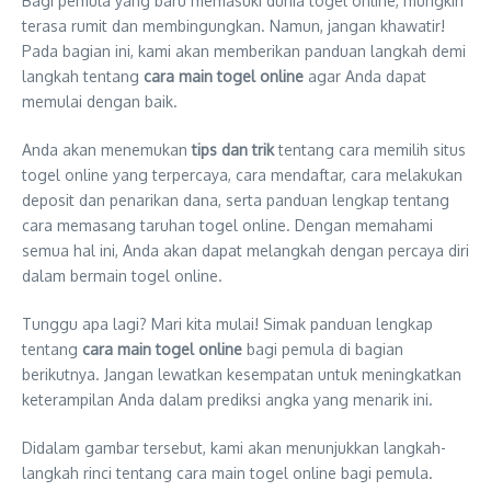
Bagi pemula yang baru memasuki dunia togel online, mungkin
terasa rumit dan membingungkan. Namun, jangan khawatir!
Pada bagian ini, kami akan memberikan panduan langkah demi
langkah tentang
cara main togel online
agar Anda dapat
memulai dengan baik.
Anda akan menemukan
tips dan trik
tentang cara memilih situs
togel online yang terpercaya, cara mendaftar, cara melakukan
deposit dan penarikan dana, serta panduan lengkap tentang
cara memasang taruhan togel online. Dengan memahami
semua hal ini, Anda akan dapat melangkah dengan percaya diri
dalam bermain togel online.
Tunggu apa lagi? Mari kita mulai! Simak panduan lengkap
tentang
cara main togel online
bagi pemula di bagian
berikutnya. Jangan lewatkan kesempatan untuk meningkatkan
keterampilan Anda dalam prediksi angka yang menarik ini.
Didalam gambar tersebut, kami akan menunjukkan langkah-
langkah rinci tentang cara main togel online bagi pemula.