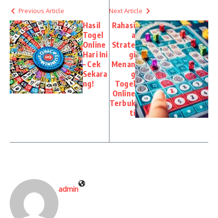
Previous Article
Next Article
Hasil
Rahasi
Togel
a
Online
Strate
Hari Ini
gi
– Cek
Menan
Sekara
g
ng!
Togel
Online
Terbuk
ti
admin