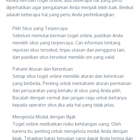
Ketika bermain togel online, ada beberapa hal yang perlu
diperhatikan agar pengalaman Anda menjadi lebih baik. Berikut
adalah beberapa hal yang perlu Anda pertimbangkan:
Pilih Situs yang Terpercaya
Sebelum memulai bermain togel online, pastikan Anda
memilih situs yang terpercaya. Cari informasi tentang
reputasi situs tersebut, tinjau ulasan dari pengguna lain,
dan pastikan situs tersebut memiliki izin yang valid.
Pahami Aturan dan Ketentuan
Setiap situs togel online memiliki aturan dan ketentuan
yang berbeda. Penting untuk memahami aturan permainan
dan persyaratan yang berlaku di situs yang Anda pilih.
Bacalah dengan cermat dan jangan ragu untuk bertanya
kepada operator situs jika ada hal yang tidak jelas.
Mengelola Modal dengan Bijak
Togel online melibatkan risiko kehilangan uang. Oleh
karena itu, penting untuk mengelola modal Anda dengan
bijak. Tetapkan batas kerugian yang dapat Anda terima dan