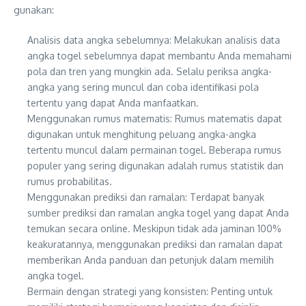
gunakan:
Analisis data angka sebelumnya: Melakukan analisis data
angka togel sebelumnya dapat membantu Anda memahami
pola dan tren yang mungkin ada. Selalu periksa angka-
angka yang sering muncul dan coba identifikasi pola
tertentu yang dapat Anda manfaatkan.
Menggunakan rumus matematis: Rumus matematis dapat
digunakan untuk menghitung peluang angka-angka
tertentu muncul dalam permainan togel. Beberapa rumus
populer yang sering digunakan adalah rumus statistik dan
rumus probabilitas.
Menggunakan prediksi dan ramalan: Terdapat banyak
sumber prediksi dan ramalan angka togel yang dapat Anda
temukan secara online. Meskipun tidak ada jaminan 100%
keakuratannya, menggunakan prediksi dan ramalan dapat
memberikan Anda panduan dan petunjuk dalam memilih
angka togel.
Bermain dengan strategi yang konsisten: Penting untuk