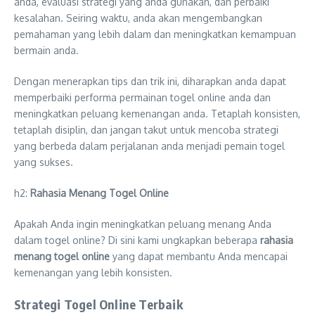
anda, evaluasi strategi yang anda gunakan, dan perbaiki
kesalahan. Seiring waktu, anda akan mengembangkan
pemahaman yang lebih dalam dan meningkatkan kemampuan
bermain anda.
Dengan menerapkan tips dan trik ini, diharapkan anda dapat
memperbaiki performa permainan togel online anda dan
meningkatkan peluang kemenangan anda. Tetaplah konsisten,
tetaplah disiplin, dan jangan takut untuk mencoba strategi
yang berbeda dalam perjalanan anda menjadi pemain togel
yang sukses.
h2:
Rahasia Menang Togel Online
Apakah Anda ingin meningkatkan peluang menang Anda
dalam togel online? Di sini kami ungkapkan beberapa
rahasia
menang togel online
yang dapat membantu Anda mencapai
kemenangan yang lebih konsisten.
Strategi Togel Online Terbaik