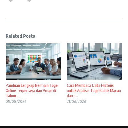
Related Posts
Panduan Lengkap Bermain Togel
Cara Membaca Data Historis
Online Terpercaya dan Aman di
untuk Analisis Togel Colok Macau
Tahun ...
dan J ...
05/08/2026
21/06/2026