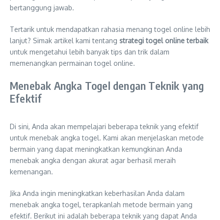
bertanggung jawab.
Tertarik untuk mendapatkan rahasia menang togel online lebih
lanjut? Simak artikel kami tentang
strategi togel online terbaik
untuk mengetahui lebih banyak tips dan trik dalam
memenangkan permainan togel online.
Menebak Angka Togel dengan Teknik yang
Efektif
Di sini, Anda akan mempelajari beberapa teknik yang efektif
untuk menebak angka togel. Kami akan menjelaskan metode
bermain yang dapat meningkatkan kemungkinan Anda
menebak angka dengan akurat agar berhasil meraih
kemenangan.
Jika Anda ingin meningkatkan keberhasilan Anda dalam
menebak angka togel, terapkanlah metode bermain yang
efektif. Berikut ini adalah beberapa teknik yang dapat Anda