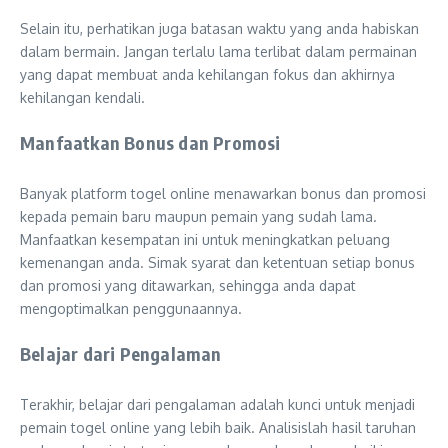
Selain itu, perhatikan juga batasan waktu yang anda habiskan
dalam bermain. Jangan terlalu lama terlibat dalam permainan
yang dapat membuat anda kehilangan fokus dan akhirnya
kehilangan kendali.
Manfaatkan Bonus dan Promosi
Banyak platform togel online menawarkan bonus dan promosi
kepada pemain baru maupun pemain yang sudah lama.
Manfaatkan kesempatan ini untuk meningkatkan peluang
kemenangan anda. Simak syarat dan ketentuan setiap bonus
dan promosi yang ditawarkan, sehingga anda dapat
mengoptimalkan penggunaannya.
Belajar dari Pengalaman
Terakhir, belajar dari pengalaman adalah kunci untuk menjadi
pemain togel online yang lebih baik. Analisislah hasil taruhan