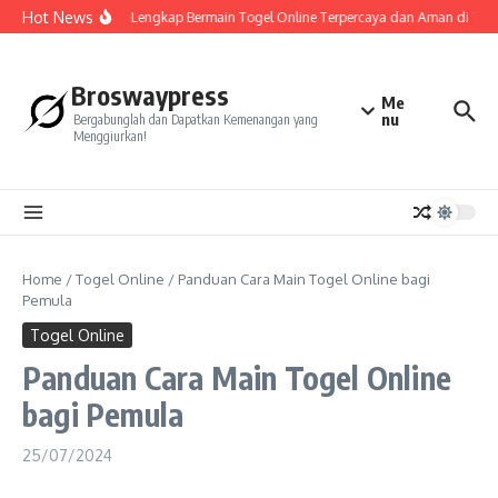
Skip to content
Hot News
Panduan Lengkap Bermain Togel Online Terpercaya dan Aman di Tahu
Broswaypress
Me
nu
Bergabunglah dan Dapatkan Kemenangan yang
Menggiurkan!
Home
/
Togel Online
/
Panduan Cara Main Togel Online bagi
Pemula
Togel Online
Panduan Cara Main Togel Online
bagi Pemula
25/07/2024