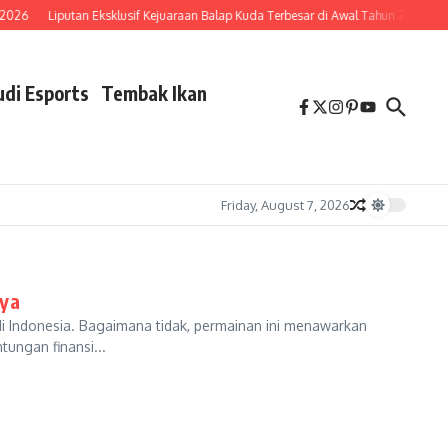
Liputan Eksklusif Kejuaraan Balap Kuda Terbesar di Awal Tahun 2026: Sorot
udi Esports
Tembak Ikan
Friday, August 7, 2026
aya
di Indonesia. Bagaimana tidak, permainan ini menawarkan
tungan finansi...