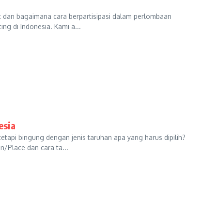
t dan bagaimana cara berpartisipasi dalam perlombaan
g di Indonesia. Kami a...
esia
tapi bingung dengan jenis taruhan apa yang harus dipilih?
/Place dan cara ta...