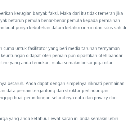
an kerugian banyak faksi. Maka dari itu tidak terheran jika
anyak betaruh pemula benar-benar pemula kepada permainan
n buat punya kebolehan dalam ketahui ciri-ciri dari situs sah di
an cuma untuk fasilitator yang beri media taruhan ternyaman
lai keuntungan didapat oleh pemain pun dipastikan oleh bandar
line yang anda temukan, maka semakin besar juga nilai
hnya betaruh. Anda dapat dengan simpelnya nikmati permainan
an data pemain tergantung dari struktur perlindungan
nggup buat perlindungan seluruhnya data dan privacy dari
arga yang anda ketahui. Lewat saran ini anda semakin lebih