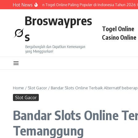
Skip to content
Hot News
nalisis Tren Permainan Togel Online Paling Populer di Indonesia Tahun 2026: P
Broswaypres
Togel Online
s
Casino Online
Bergabunglah dan Dapatkan Kemenangan
yang Menggiurkan!
Home
/
Slot Gacor
/
Bandar Slots Online Terbaik Alternatif beber
Slot Gacor
Bandar Slots Online Te
Temanggung