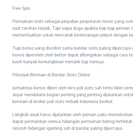
Free Spin
Permainan slots sebagai perjudian perputaran mesin yang cuma
saat taruhan terjadi. Tapi siapa duga apabila tiap-tiap pema
memanfaatkan untuk mencetak kemenangan jekpot dengan kes
Tiap bonus yang disodori sama bandar slots paling dipercaya
bonus diperoleh oleh bettor dapat difungsikan sebagai cara 
kasih banyak kemungkinan menarik tiap harinya.
Petunjuk Bermain di Bandar Slots Online
Jumlahnya bonus diberi oleh biro judi slots sah tentu bikin 
anyar mendalami bagian penting yang penting dijalankan un
bermain di broker judi slots terbaik Indonesia berikut:
Langkah awal harus dijalankan oleh pemain yaitu memutuskan d
dapat permainkan semua hidangan permainan beting terhebat 
seluruh hidangan igaming sah di bandar paling dipercaya.