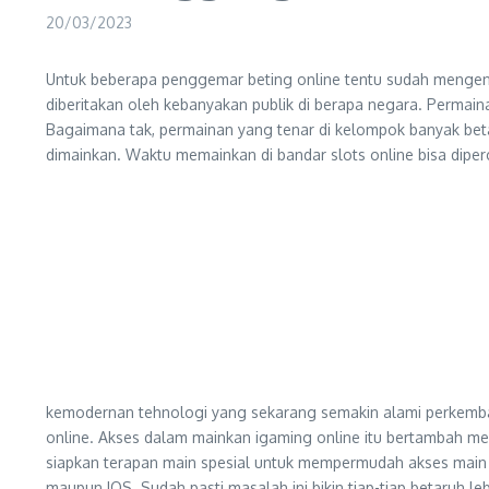
20/03/2023
Untuk beberapa penggemar beting online tentu sudah mengenal 
diberitakan oleh kebanyakan publik di berapa negara. Permain
Bagaimana tak, permainan yang tenar di kelompok banyak be
dimainkan. Waktu memainkan di bandar slots online bisa diper
kemodernan tehnologi yang sekarang semakin alami perkemban
online. Akses dalam mainkan igaming online itu bertambah men
siapkan terapan main spesial untuk mempermudah akses main ja
maupun IOS. Sudah pasti masalah ini bikin tiap-tiap betaruh l