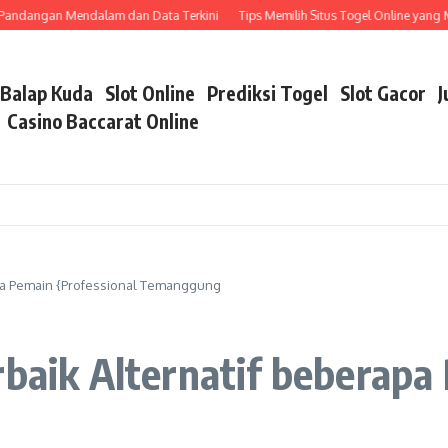
andangan Mendalam dan Data Terkini
Tips Memilih Situs Togel Online yang Me
Balap Kuda
Slot Online
Prediksi Togel
Slot Gacor
J
Casino Baccarat Online
apa Pemain {Professional Temanggung
rbaik Alternatif beberapa