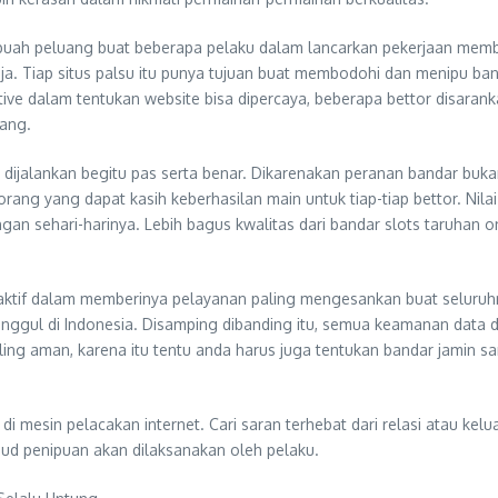
ah peluang buat beberapa pelaku dalam lancarkan pekerjaan memberik
ja. Tiap situs palsu itu punya tujuan buat membodohi dan menipu b
tive dalam tentukan website bisa dipercaya, beberapa bettor disaranka
rang.
rus dijalankan begitu pas serta benar. Dikarenakan peranan bandar buk
u orang yang dapat kasih keberhasilan main untuk tiap-tiap bettor. Ni
 sehari-harinya. Lebih bagus kwalitas dari bandar slots taruhan on
an aktif dalam memberinya pelayanan paling mengesankan buat seluru
nggul di Indonesia. Disamping dibanding itu, semua keamanan data d
ing aman, karena itu tentu anda harus juga tentukan bandar jamin sa
i mesin pelacakan internet. Cari saran terhebat dari relasi atau kelu
jud penipuan akan dilaksanakan oleh pelaku.