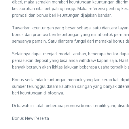
diberi, maka semakin memberi keuntungan keuntungan diterima 
keseluruhan nilai bet paling tinggi. Maka referensi penting ke
promosi dan bonus beri keuntungan dijajakan bandar.
Tawarkan keuntungan yang besar sebagai satu diantara layan
bonus dan promosi beri keuntungan yang minat untuk permainkan
semuanya pemain. Satu diantara fungsi dari memakai bonus dan
Selainnya dapat menjadi modal taruhan, beberapa bettor dapa
pemasukan deposit yang bisa anda withdraw kapan saja. Hasil 
banyak betaruh akan ikhlas lakukan beberapa usaha terbaik 
Bonus serta nilai keuntungan menarik yang lain kerap kali di
sumber terunggul dalam kalahkan saingan yang banyak ditemui
beri keuntungan di blognya.
Di bawah ini ialah beberapa promosi bonus terpilih yang disod
Bonus New Peserta