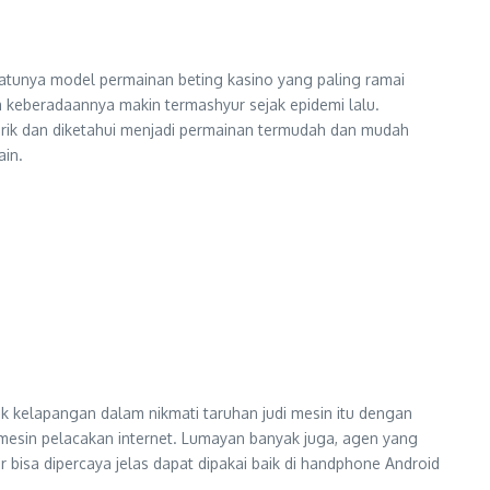
satunya model permainan beting kasino yang paling ramai
a keberadaannya makin termashyur sejak epidemi lalu.
rik dan diketahui menjadi permainan termudah dan mudah
ain.
 kelapangan dalam nikmati taruhan judi mesin itu dengan
 mesin pelacakan internet. Lumayan banyak juga, agen yang
bisa dipercaya jelas dapat dipakai baik di handphone Android