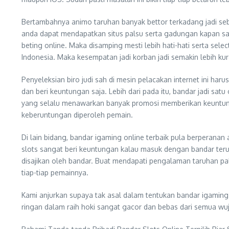
Bertambahnya animo taruhan banyak bettor terkadang jadi sebu
anda dapat mendapatkan situs palsu serta gadungan kapan sa
beting online. Maka disamping mesti lebih hati-hati serta selec
Indonesia. Maka kesempatan jadi korban jadi semakin lebih ku
Penyeleksian biro judi sah di mesin pelacakan internet ini ha
dan beri keuntungan saja. Lebih dari pada itu, bandar jadi sat
yang selalu menawarkan banyak promosi memberikan keuntungan
keberuntungan diperoleh pemain.
Di lain bidang, bandar igaming online terbaik pula berperan
slots sangat beri keuntungan kalau masuk dengan bandar teru
disajikan oleh bandar. Buat mendapati pengalaman taruhan pal
tiap-tiap pemainnya.
Kami anjurkan supaya tak asal dalam tentukan bandar igaming d
ringan dalam raih hoki sangat gacor dan bebas dari semua wu