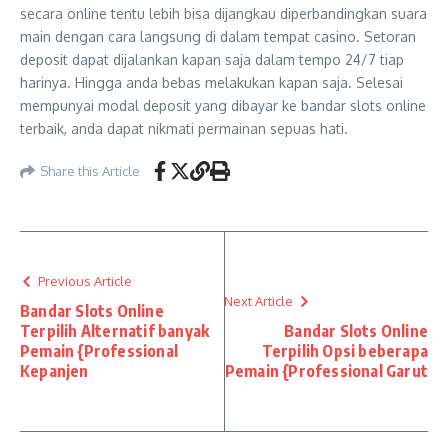
secara online tentu lebih bisa dijangkau diperbandingkan suara
main dengan cara langsung di dalam tempat casino. Setoran
deposit dapat dijalankan kapan saja dalam tempo 24/7 tiap
harinya. Hingga anda bebas melakukan kapan saja. Selesai
mempunyai modal deposit yang dibayar ke bandar slots online
terbaik, anda dapat nikmati permainan sepuas hati.
Share this Article
Previous Article
Next Article
Bandar Slots Online
Terpilih Alternatif banyak
Bandar Slots Online
Pemain {Professional
Terpilih Opsi beberapa
Kepanjen
Pemain {Professional Garut