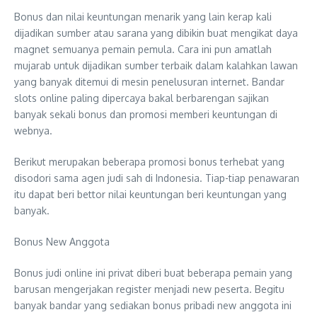
Bonus dan nilai keuntungan menarik yang lain kerap kali
dijadikan sumber atau sarana yang dibikin buat mengikat daya
magnet semuanya pemain pemula. Cara ini pun amatlah
mujarab untuk dijadikan sumber terbaik dalam kalahkan lawan
yang banyak ditemui di mesin penelusuran internet. Bandar
slots online paling dipercaya bakal berbarengan sajikan
banyak sekali bonus dan promosi memberi keuntungan di
webnya.
Berikut merupakan beberapa promosi bonus terhebat yang
disodori sama agen judi sah di Indonesia. Tiap-tiap penawaran
itu dapat beri bettor nilai keuntungan beri keuntungan yang
banyak.
Bonus New Anggota
Bonus judi online ini privat diberi buat beberapa pemain yang
barusan mengerjakan register menjadi new peserta. Begitu
banyak bandar yang sediakan bonus pribadi new anggota ini