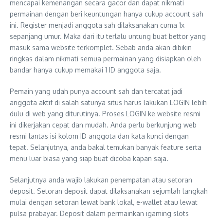
mencapai kemenangan secara gacor dan dapat nikmati
permainan dengan beri keuntungan hanya cukup account sah
ini. Register menjadi anggota sah dilaksanakan cuma 1x
sepanjang umur. Maka dari itu terlalu untung buat bettor yang
masuk sama website terkomplet. Sebab anda akan dibikin
ringkas dalam nikmati semua permainan yang disiapkan oleh
bandar hanya cukup memakai 1 ID anggota saja.
Pemain yang udah punya account sah dan tercatat jadi
anggota aktif di salah satunya situs harus lakukan LOGIN lebih
dulu di web yang diturutinya. Proses LOGIN ke website resmi
ini dikerjakan cepat dan mudah. Anda perlu berkunjung web
resmi lantas isi kolom ID anggota dan kata kunci dengan
tepat. Selanjutnya, anda bakal temukan banyak feature serta
menu luar biasa yang siap buat dicoba kapan saja.
Selanjutnya anda wajib lakukan penempatan atau setoran
deposit. Setoran deposit dapat dilaksanakan sejumlah langkah
mulai dengan setoran lewat bank lokal, e-wallet atau lewat
pulsa prabayar. Deposit dalam permainkan igaming slots