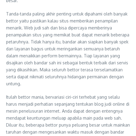
besar.
Tanda-tanda paling akhir penting untuk dipahami oleh banyak
bettor yaitu pastikan kalau situs memberikan penampilan
menarik. Web judi sah dan bisa dipercaya memberinya
penampakan situs yang memikat buat dapat menarik beberapa
petaruhnya. Tidak hanya itu, bandar akan siapkan banyak spek
dan layanan bagus untuk meringankan semuanya betaruh
dalam menaikkan perform bermainnya. Tiap layanan yang
disajikan oleh bandar sah ini sebagai bentuk terbaik dari servis
yang dikasihkan. Maka seluruh bettor terasa terselamatkan
serta dapat nikmati seluruhnya hidangan permainan dengan
untung.
Itulah bettor mania, bervariasi ciri-ciri terhebat yang selalu
harus menjadi perhatian sepanjang tentukan blog judi online di
mesin penelusuran internet. Anda dapat dengan entengnya
mendapat keuntungan meluap apabila main pada web sah.
Diluar itu, beberapa bettor punya peluang besar untuk mainkan
taruhan dengan mengesankan waktu masuk dengan bandar