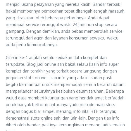
menjadi usaha pelayanan yang mereka kasih. Bandar terbaik
bakal memberinya pemecahan tepat ditengah-tengah masalah
yang dirasakan oleh beberapa petaruhnya. Anda dapat
mendapat service terunggul waktu 24 jam non stop secara
gampang. Dengan demikian, anda bebas memperoleh service
terunggul dari agen dan layanan konsumen sewaktu-waktu
anda perlu kemunculannya.
Ciri-ciri ke-4 adalah selalu sediakan data komplet dan
terupdate. Blog judi online sah bakal selalu kasih info super
komplet dan terakhir yang terkait secara langsung dengan
perjudian slots online. Tiap info yang ada ini sudah pasti
begitu bermanfaat untuk mempermudah semua betaruh dalam
memperlancar seluruhnya kesibukan dalam taruhan. Beberapa
wujud data memberi keuntungan yang hendak amat berfaedah
untuk banyak bettor di antaranya yaitu metode main slots
dengan bagus biar simpel menang, info nilai RTP teranyar,
demonstrasi slots online sah, dan lain-lain. Dengan tiap info
diberi oleh bandar, pastinya kemungkinan menang jadi semakin