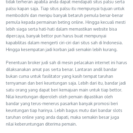
tidak terheran apabila anda dapat mendapati situs palsu serta
palsu kapan saja. Tiap situs palsu itu mempunyai tujuan untuk
membodohi dan menipu banyak betaruh pemula benar-benar
pemula kepada permainan beting online. Hingga kecuali mesti
lebih siaga serta hati-hati dalam memastikan website bisa
dipercaya, banyak bettor pun harus buat mempunyai
kapabilitas dalam mengerti ciri-ciri dari situs sah di Indonesia.
Hingga kesempatan jadi korban jadi semakin lebih kurang.
Penentuan broker judi sah di mesin pelacakan internet ini harus
dilaksanakan amat pas serta benar. Lantaran andil bandar
bukan cuma untuk fasilitator yang kasih tempat taruhan
ternyaman dan beri keuntungan saja. Lebih dari itu, bandar jadi
satu orang yang dapat beri kemajuan main untuk tiap bettor.
Nilai keuntungan diperoleh oleh pemain dipastikan oleh
bandar yang terus-menerus pasarkan banyak promosi beri
keuntungan tiap harinya. Lebih bagus mutu dari bandar slots
taruhan online yang anda dapati, maka semakin besar juga
nilai keberuntungan diterima pemain.