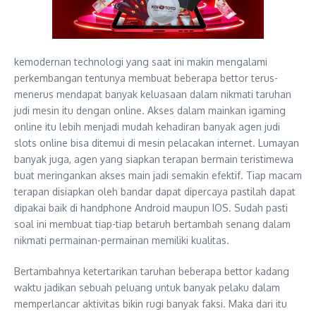
kemodernan technologi yang saat ini makin mengalami
perkembangan tentunya membuat beberapa bettor terus-
menerus mendapat banyak keluasaan dalam nikmati taruhan
judi mesin itu dengan online. Akses dalam mainkan igaming
online itu lebih menjadi mudah kehadiran banyak agen judi
slots online bisa ditemui di mesin pelacakan internet. Lumayan
banyak juga, agen yang siapkan terapan bermain teristimewa
buat meringankan akses main jadi semakin efektif. Tiap macam
terapan disiapkan oleh bandar dapat dipercaya pastilah dapat
dipakai baik di handphone Android maupun IOS. Sudah pasti
soal ini membuat tiap-tiap betaruh bertambah senang dalam
nikmati permainan-permainan memiliki kualitas.
Bertambahnya ketertarikan taruhan beberapa bettor kadang
waktu jadikan sebuah peluang untuk banyak pelaku dalam
memperlancar aktivitas bikin rugi banyak faksi. Maka dari itu