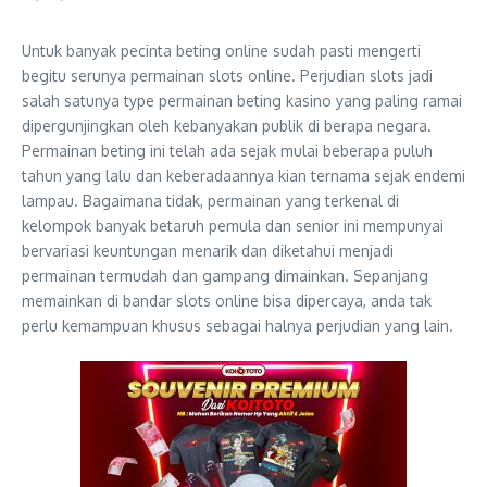
Untuk banyak pecinta beting online sudah pasti mengerti
begitu serunya permainan slots online. Perjudian slots jadi
salah satunya type permainan beting kasino yang paling ramai
dipergunjingkan oleh kebanyakan publik di berapa negara.
Permainan beting ini telah ada sejak mulai beberapa puluh
tahun yang lalu dan keberadaannya kian ternama sejak endemi
lampau. Bagaimana tidak, permainan yang terkenal di
kelompok banyak betaruh pemula dan senior ini mempunyai
bervariasi keuntungan menarik dan diketahui menjadi
permainan termudah dan gampang dimainkan. Sepanjang
memainkan di bandar slots online bisa dipercaya, anda tak
perlu kemampuan khusus sebagai halnya perjudian yang lain.