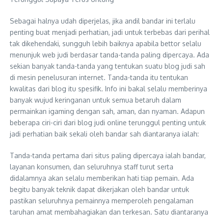
Sebagai halnya udah diperjelas, jika andil bandar ini terlalu
penting buat menjadi perhatian, jadi untuk terbebas dari perihal
tak dikehendaki, sungguh lebih baiknya apabila bettor selalu
menunjuk web judi berdasar tanda-tanda paling dipercaya. Ada
sekian banyak tanda-tanda yang tentukan suatu blog judi sah
di mesin penelusuran internet. Tanda-tanda itu tentukan
kwalitas dari blog itu spesifik. Info ini bakal selalu memberinya
banyak wujud keringanan untuk semua betaruh dalam
permainkan igaming dengan sah, aman, dan nyaman. Adapun
beberapa ciri-ciri dari blog judi online terunggul penting untuk
jadi perhatian baik sekali oleh bandar sah diantaranya ialah:
Tanda-tanda pertama dari situs paling dipercaya ialah bandar,
layanan konsumen, dan seluruhnya staff turut serta
didalamnya akan selalu memberikan hati tiap pemain. Ada
begitu banyak teknik dapat dikerjakan oleh bandar untuk
pastikan seluruhnya pemainnya memperoleh pengalaman
taruhan amat membahagiakan dan terkesan. Satu diantaranya