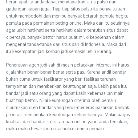
heran apabila anda dapat mendapatkan situs palsu dan
gadungan kapan juga. Tiap-tiap situs palsu itu punya tujuan
untuk membodohi dan menipu banyak betaruh pemula begitu
pemula pada permainan beting online. Maka dari itu selainnya
agar lebih hati-hati serta hati-hati dalam tentukan situs dapat
dipercaya, banyak bettor harus buat miliki kebolehan dalam
mengenal tanda-tanda dari situs sah di Indonesia. Maka dari
itu kesempatan jadi korban jadi semakin lebih kurang.
Penentuan agen judi sah di mesin pelacakan internet ini harus
dijalankan benar-benar benar serta pas. Karena andil bandar
bukan cuma untuk fasilitator yang beri fasilitas taruhan
ternyaman dan memberikan keuntungan saja. Lebih pada itu,
bandar jadi satu orang yang dapat kasih keberhasilan main
buat tiap bettor. Nilai keuntungan diterima oleh pemain
diputuskan oleh bandar yang terus-menerus pasarkan banyak
promosi memberikan keuntungan sehari-harinya. Makin bagus
kualitas dari bandar slots taruhan online yang anda temukan,
maka makin besar juga nilai hoki diterima pemain.