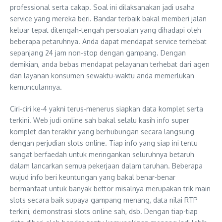
professional serta cakap. Soal ini dilaksanakan jadi usaha
service yang mereka beri. Bandar terbaik bakal memberi jalan
keluar tepat ditengah-tengah persoalan yang dihadapi oleh
beberapa petaruhnya. Anda dapat mendapat service terhebat
sepanjang 24 jam non-stop dengan gampang. Dengan
demikian, anda bebas mendapat pelayanan terhebat dari agen
dan layanan konsumen sewaktu-waktu anda memerlukan
kemunculannya.
Ciri-ciri ke-4 yakni terus-menerus siapkan data komplet serta
terkini. Web judi online sah bakal selalu kasih info super
komplet dan terakhir yang berhubungan secara langsung
dengan perjudian slots online. Tiap info yang siap ini tentu
sangat berfaedah untuk meringankan seluruhnya betaruh
dalam lancarkan semua pekerjaan dalam taruhan. Beberapa
wujud info beri keuntungan yang bakal benar-benar
bermanfaat untuk banyak bettor misalnya merupakan trik main
slots secara baik supaya gampang menang, data nilai RTP
terkini, demonstrasi slots online sah, dsb. Dengan tiap-tiap