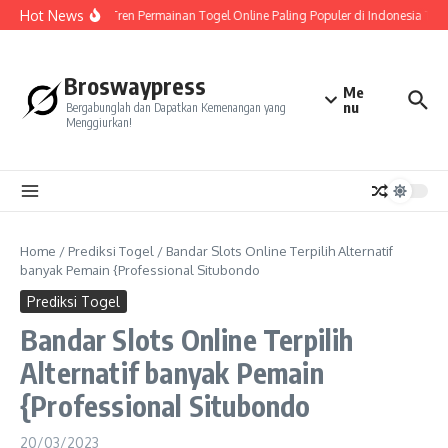
Skip to content
Hot News
Analisis Tren Permainan Togel Online Paling Populer di Indonesia Ta
Broswaypress
Me
nu
Bergabunglah dan Dapatkan Kemenangan yang
Menggiurkan!
Home
/
Prediksi Togel
/
Bandar Slots Online Terpilih Alternatif
banyak Pemain {Professional Situbondo
Prediksi Togel
Bandar Slots Online Terpilih
Alternatif banyak Pemain
{Professional Situbondo
20/03/2023