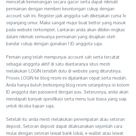
mencetak kemenangan secara gacor serta dapat nikmati
permainan dengan memberi keuntungan cukup dengan
account sah ini. Register jadi anggota sah dikerjakan cuma 1x
sepanjang umur. Maka sangat mujur buat bettor yang masuk
pada website terkomplet. Lantaran anda akan dibikin ringkas
dalam nikmati semuanya permainan yang disajikan oleh
bandar cukup dengan gunakan 1 ID anggota saja.
Pemain yang telah mempunyai account sah serta tercatat
sebagai anggota aktif di satu diantaranya situs mesti
melakukan LOGIN terlebih dulu di website yang diturutinya.
Proses LOGIN ke blog resmi ini dijalankan cepat serta mudah.
Anda hanya butuh berkunjung blog resmi selanjutnya isi kolom
ID anggota dan password dengan pas. Seterusnya, anda akan
mendapati banyak spesifikasi serta menu luar biasa yang siap
untuk dicoba kapan saja.
Setelah itu anda mesti melakukan penempatan atau setoran
deposit. Setoran deposit dapat dilaksanakan sejumlah cara
mulai dengan setoran lewat bank lokal, e-wallet atau lewat