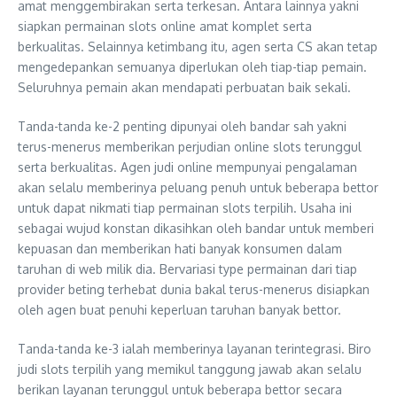
amat menggembirakan serta terkesan. Antara lainnya yakni
siapkan permainan slots online amat komplet serta
berkualitas. Selainnya ketimbang itu, agen serta CS akan tetap
mengedepankan semuanya diperlukan oleh tiap-tiap pemain.
Seluruhnya pemain akan mendapati perbuatan baik sekali.
Tanda-tanda ke-2 penting dipunyai oleh bandar sah yakni
terus-menerus memberikan perjudian online slots terunggul
serta berkualitas. Agen judi online mempunyai pengalaman
akan selalu memberinya peluang penuh untuk beberapa bettor
untuk dapat nikmati tiap permainan slots terpilih. Usaha ini
sebagai wujud konstan dikasihkan oleh bandar untuk memberi
kepuasan dan memberikan hati banyak konsumen dalam
taruhan di web milik dia. Bervariasi type permainan dari tiap
provider beting terhebat dunia bakal terus-menerus disiapkan
oleh agen buat penuhi keperluan taruhan banyak bettor.
Tanda-tanda ke-3 ialah memberinya layanan terintegrasi. Biro
judi slots terpilih yang memikul tanggung jawab akan selalu
berikan layanan terunggul untuk beberapa bettor secara