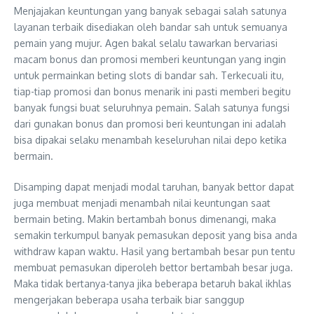
Menjajakan keuntungan yang banyak sebagai salah satunya
layanan terbaik disediakan oleh bandar sah untuk semuanya
pemain yang mujur. Agen bakal selalu tawarkan bervariasi
macam bonus dan promosi memberi keuntungan yang ingin
untuk permainkan beting slots di bandar sah. Terkecuali itu,
tiap-tiap promosi dan bonus menarik ini pasti memberi begitu
banyak fungsi buat seluruhnya pemain. Salah satunya fungsi
dari gunakan bonus dan promosi beri keuntungan ini adalah
bisa dipakai selaku menambah keseluruhan nilai depo ketika
bermain.
Disamping dapat menjadi modal taruhan, banyak bettor dapat
juga membuat menjadi menambah nilai keuntungan saat
bermain beting. Makin bertambah bonus dimenangi, maka
semakin terkumpul banyak pemasukan deposit yang bisa anda
withdraw kapan waktu. Hasil yang bertambah besar pun tentu
membuat pemasukan diperoleh bettor bertambah besar juga.
Maka tidak bertanya-tanya jika beberapa betaruh bakal ikhlas
mengerjakan beberapa usaha terbaik biar sanggup