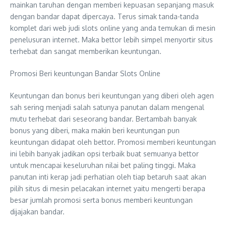
mainkan taruhan dengan memberi kepuasan sepanjang masuk
dengan bandar dapat dipercaya. Terus simak tanda-tanda
komplet dari web judi slots online yang anda temukan di mesin
penelusuran internet. Maka bettor lebih simpel menyortir situs
terhebat dan sangat memberikan keuntungan.
Promosi Beri keuntungan Bandar Slots Online
Keuntungan dan bonus beri keuntungan yang diberi oleh agen
sah sering menjadi salah satunya panutan dalam mengenal
mutu terhebat dari seseorang bandar. Bertambah banyak
bonus yang diberi, maka makin beri keuntungan pun
keuntungan didapat oleh bettor. Promosi memberi keuntungan
ini lebih banyak jadikan opsi terbaik buat semuanya bettor
untuk mencapai keseluruhan nilai bet paling tinggi. Maka
panutan inti kerap jadi perhatian oleh tiap betaruh saat akan
pilih situs di mesin pelacakan internet yaitu mengerti berapa
besar jumlah promosi serta bonus memberi keuntungan
dijajakan bandar.