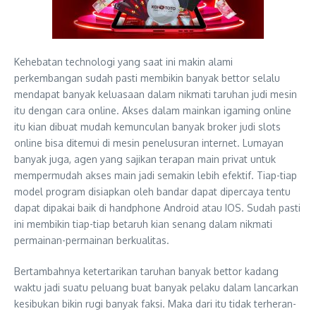
Kehebatan technologi yang saat ini makin alami
perkembangan sudah pasti membikin banyak bettor selalu
mendapat banyak keluasaan dalam nikmati taruhan judi mesin
itu dengan cara online. Akses dalam mainkan igaming online
itu kian dibuat mudah kemunculan banyak broker judi slots
online bisa ditemui di mesin penelusuran internet. Lumayan
banyak juga, agen yang sajikan terapan main privat untuk
mempermudah akses main jadi semakin lebih efektif. Tiap-tiap
model program disiapkan oleh bandar dapat dipercaya tentu
dapat dipakai baik di handphone Android atau IOS. Sudah pasti
ini membikin tiap-tiap betaruh kian senang dalam nikmati
permainan-permainan berkualitas.
Bertambahnya ketertarikan taruhan banyak bettor kadang
waktu jadi suatu peluang buat banyak pelaku dalam lancarkan
kesibukan bikin rugi banyak faksi. Maka dari itu tidak terheran-