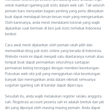
untuk mainkan igaming judi slots dalam web sah. Tak seluruh
pemain baru menyadari bagian penting yang perlu dikerjakan
buat dapat mendapati kesan-kesan main yang mengesankan.
Oleh karenanya, anda mesti mendalami tutorial yang wajib
dijalankan saat bermain di biro judi slots terhebat Indonesia
berikut:
Cara awal mesti dijalankan oleh pemain ialah pilih dan
memastikan blog judi slots online yang berada di Indonesia.
Website resmi ini dapat menjadi satu diantaranya rumah atau
tempat buat dapat permainkan seluruhnya santapan
permainan beting terunggul dengan memberi keuntungan.
Putuskan web-site judi yang menggiurkan nilai keuntungan
banyak dan meringankan anda dalam nikmati semuanya
suguhan igaming sah di bandar dapat dipercaya.
Sesudah itu, anda wajib melakukan register selaku anggota
sah. Registrasi account peserta sah ini adalah bentuk dari jati
diri yang dipunyai oleh masing-masing pemain. Anda dapat