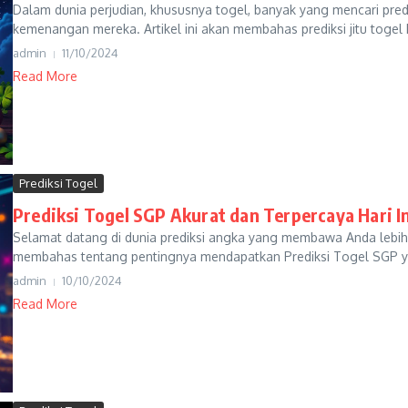
Dalam dunia perjudian, khususnya togel, banyak yang mencari pre
kemenangan mereka. Artikel ini akan membahas prediksi jitu togel 
admin
11/10/2024
Read More
Prediksi Togel
Prediksi Togel SGP Akurat dan Terpercaya Hari I
Selamat datang di dunia prediksi angka yang membawa Anda lebih d
membahas tentang pentingnya mendapatkan Prediksi Togel SGP yan
admin
10/10/2024
Read More