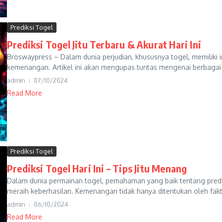
Prediksi Togel
Prediksi Togel Jitu Terbaru & Akurat Hari Ini
Broswaypress – Dalam dunia perjudian, khususnya togel, memiliki 
kemenangan. Artikel ini akan mengupas tuntas mengenai berbagai pre
admin
07/10/2024
Read More
Prediksi Togel
Prediksi Togel Hari Ini – Tips Jitu Menang
Dalam dunia permainan togel, pemahaman yang baik tentang prediks
meraih keberhasilan. Kemenangan tidak hanya ditentukan oleh fakt
admin
06/10/2024
Read More