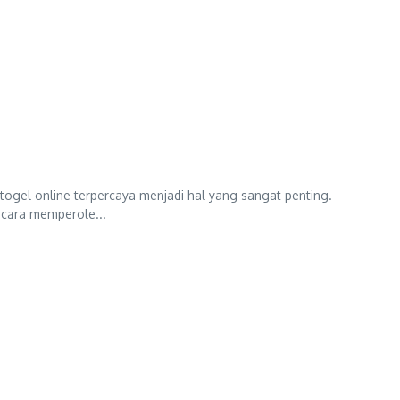
togel online terpercaya menjadi hal yang sangat penting.
 cara memperole...