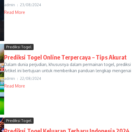
admin
23/08/2024
Read More
Prediksi Togel
Prediksi Togel Online Terpercaya – Tips Akurat
Dalam dunia perjudian, khususnya dalam permainan togel, prediksi 
Artikel ini bertujuan untuk memberikan panduan lengkap mengenai
admin
22/08/2024
Read More
Prediksi Togel
Prediksi Togel Keluaran Terbaru Indonesia 2024