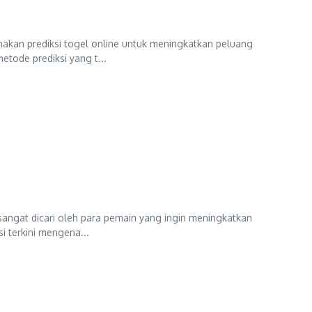
akan prediksi togel online untuk meningkatkan peluang
tode prediksi yang t...
 sangat dicari oleh para pemain yang ingin meningkatkan
 terkini mengena...