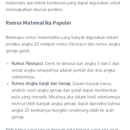
matematis dan teknik kombinasi yang dapat digunakan untuk
meningkatkan akurasi prediksi.
Rumus Matematika Populer
Beberapa rumus matematika yang banyak digunakan dalam
prediksi angka 2D meliputi rumus Fibonacci dan rumus angka
genap-ganjil.
Rumus Fibonacci
: Deret ini dimulai dari angka 0 dan 1, dan
setiap angka selanjutnya adalah jumlah dari dua angka
sebelumnya.
Rumus Angka Ganjil dan Genap
: Dalam banyak kasus,
analisis rasio angka genap dan ganjil dapat memberikan
pola yang menarik. Misalnya, jika dalam hasil sebelumnya
muncul lebih banyak angka genap, dapat diprediksi bahwa
angka 2D berikutnya mungkin cenderung lebih ke arah
genap.
Pilih rumus yang sesuai dengan data historis yang ada agar