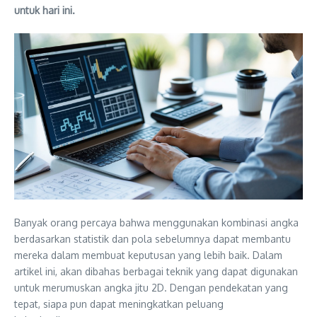
untuk hari ini.
Banyak orang percaya bahwa menggunakan kombinasi angka
berdasarkan statistik dan pola sebelumnya dapat membantu
mereka dalam membuat keputusan yang lebih baik. Dalam
artikel ini, akan dibahas berbagai teknik yang dapat digunakan
untuk merumuskan angka jitu 2D. Dengan pendekatan yang
tepat, siapa pun dapat meningkatkan peluang