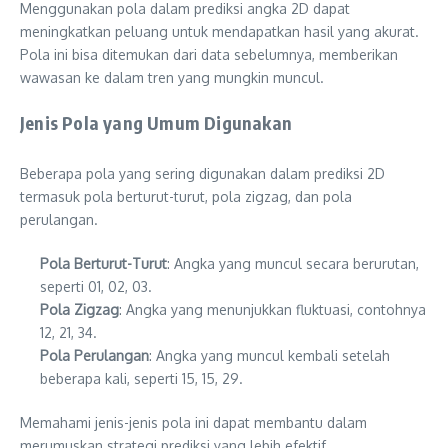
Menggunakan pola dalam prediksi angka 2D dapat
meningkatkan peluang untuk mendapatkan hasil yang akurat.
Pola ini bisa ditemukan dari data sebelumnya, memberikan
wawasan ke dalam tren yang mungkin muncul.
Jenis Pola yang Umum Digunakan
Beberapa pola yang sering digunakan dalam prediksi 2D
termasuk pola berturut-turut, pola zigzag, dan pola
perulangan.
Pola Berturut-Turut
: Angka yang muncul secara berurutan,
seperti 01, 02, 03.
Pola Zigzag
: Angka yang menunjukkan fluktuasi, contohnya
12, 21, 34.
Pola Perulangan
: Angka yang muncul kembali setelah
beberapa kali, seperti 15, 15, 29.
Memahami jenis-jenis pola ini dapat membantu dalam
merumuskan strategi prediksi yang lebih efektif.