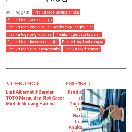
Tagged:
Prediksi togel analisa angka
Prediksi togel angka dingin
Prediksi togel angka keluar Prediksi togel angka kuat
Prediksi togel angka panas
Prediksi togel data keluaran
Prediksi togel kombinasi angka
Prediksi togel pola angka
Prediksi togel rumus matematika
Prediksi togel statistik
Previous Article
Next Article
Link Alternatif Bandar
Predik
TOTO Macau dan Slot Gacor
si
Mudah Menang Hari Ini
Togel
2D
Hari
Ini:
Angka