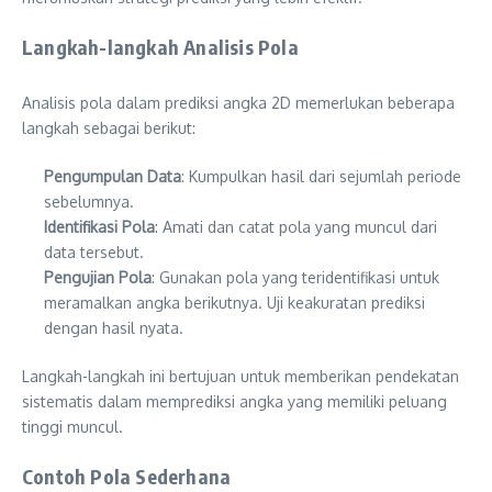
Langkah-langkah Analisis Pola
Analisis pola dalam prediksi angka 2D memerlukan beberapa
langkah sebagai berikut:
Pengumpulan Data
: Kumpulkan hasil dari sejumlah periode
sebelumnya.
Identifikasi Pola
: Amati dan catat pola yang muncul dari
data tersebut.
Pengujian Pola
: Gunakan pola yang teridentifikasi untuk
meramalkan angka berikutnya. Uji keakuratan prediksi
dengan hasil nyata.
Langkah-langkah ini bertujuan untuk memberikan pendekatan
sistematis dalam memprediksi angka yang memiliki peluang
tinggi muncul.
Contoh Pola Sederhana