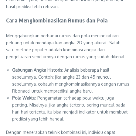
hasil prediksi lebih relevan.
Cara Mengkombinasikan Rumus dan Pola
Menggabungkan berbagai rumus dan pola meningkatkan
peluang untuk mendapatkan angka 2D yang akurat. Salah
satu metode populer adalah kombinasi angka dari
pengeluaran sebelumnya dengan rumus yang sudah dikenal.
Gabungan Angka Historis
: Analisis beberapa hasil
sebelumnya. Contoh: jika angka 23 dan 45 muncul
sebelumnya, cobalah mengkombinasikannya dengan rumus
Fibonacci untuk memprediksi angka baru.
Pola Waktu
: Pengamatan terhadap pola waktu juga
penting. Misalnya, jika angka tertentu sering muncul pada
hari-hari tertentu, itu bisa menjadi indikator untuk membuat
prediksi yang lebih handal.
Dengan menerapkan teknik kombinasi ini, individu dapat