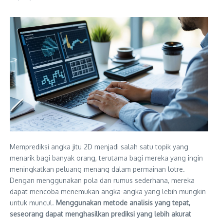
Memprediksi angka jitu 2D menjadi salah satu topik yang
menarik bagi banyak orang, terutama bagi mereka yang ingin
meningkatkan peluang menang dalam permainan lotre.
Dengan menggunakan pola dan rumus sederhana, mereka
dapat mencoba menemukan angka-angka yang lebih mungkin
untuk muncul.
Menggunakan metode analisis yang tepat,
seseorang dapat menghasilkan prediksi yang lebih akurat