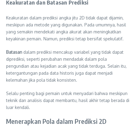
Keakuratan dan Batasan Prediksi
Keakuratan dalam prediksi angka jitu 2D tidak dapat dijamin,
meskipun ada metode yang digunakan. Pada umumnya, hasil
yang semakin mendekati angka akurat akan meningkatkan
keyakinan pemain. Namun, prediksi tetap bersifat spekulatif.
Batasan
dalam prediksi mencakup variabel yang tidak dapat
diprediksi, seperti perubahan mendadak dalam pola
pengundian atau kejadian acak yang tidak terduga. Selain itu,
ketergantungan pada data historis juga dapat menjadi
kelemahan jika pola tidak konsisten.
Selalu penting bagi pemain untuk menyadari bahwa meskipun
teknik dan analisis dapat membantu, hasil akhir tetap berada di
luar kendali.
Menerapkan Pola dalam Prediksi 2D