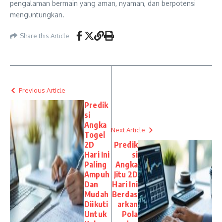
pengalaman bermain yang aman, nyaman, dan berpotensi
menguntungkan.
Share this Article
Previous Article
Predik
si
Angka
Next Article
Togel
2D
Predik
Hari Ini
si
Paling
Angka
Ampuh
Jitu 2D
Dan
Hari Ini
Mudah
Berdas
Diikuti
arkan
Untuk
Pola