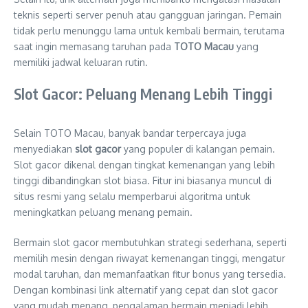
teknis seperti server penuh atau gangguan jaringan. Pemain
tidak perlu menunggu lama untuk kembali bermain, terutama
saat ingin memasang taruhan pada
TOTO Macau
yang
memiliki jadwal keluaran rutin.
Slot Gacor: Peluang Menang Lebih Tinggi
Selain TOTO Macau, banyak bandar terpercaya juga
menyediakan
slot gacor
yang populer di kalangan pemain.
Slot gacor dikenal dengan tingkat kemenangan yang lebih
tinggi dibandingkan slot biasa. Fitur ini biasanya muncul di
situs resmi yang selalu memperbarui algoritma untuk
meningkatkan peluang menang pemain.
Bermain slot gacor membutuhkan strategi sederhana, seperti
memilih mesin dengan riwayat kemenangan tinggi, mengatur
modal taruhan, dan memanfaatkan fitur bonus yang tersedia.
Dengan kombinasi link alternatif yang cepat dan slot gacor
yang mudah menang, pengalaman bermain menjadi lebih