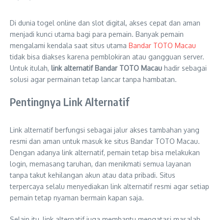
Di dunia togel online dan slot digital, akses cepat dan aman
menjadi kunci utama bagi para pemain. Banyak pemain
mengalami kendala saat situs utama
Bandar TOTO Macau
tidak bisa diakses karena pemblokiran atau gangguan server.
Untuk itulah,
link alternatif Bandar TOTO Macau
hadir sebagai
solusi agar permainan tetap lancar tanpa hambatan.
Pentingnya Link Alternatif
Link alternatif berfungsi sebagai jalur akses tambahan yang
resmi dan aman untuk masuk ke situs Bandar TOTO Macau.
Dengan adanya link alternatif, pemain tetap bisa melakukan
login, memasang taruhan, dan menikmati semua layanan
tanpa takut kehilangan akun atau data pribadi. Situs
terpercaya selalu menyediakan link alternatif resmi agar setiap
pemain tetap nyaman bermain kapan saja.
Selain itu, link alternatif juga membantu mengatasi masalah