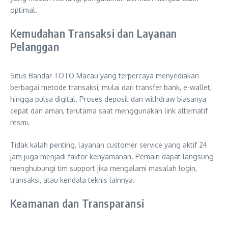
optimal.
Kemudahan Transaksi dan Layanan
Pelanggan
Situs Bandar TOTO Macau yang terpercaya menyediakan
berbagai metode transaksi, mulai dari transfer bank, e-wallet,
hingga pulsa digital. Proses deposit dan withdraw biasanya
cepat dan aman, terutama saat menggunakan link alternatif
resmi.
Tidak kalah penting, layanan customer service yang aktif 24
jam juga menjadi faktor kenyamanan. Pemain dapat langsung
menghubungi tim support jika mengalami masalah login,
transaksi, atau kendala teknis lainnya.
Keamanan dan Transparansi