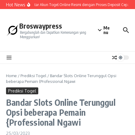
Skip to content
Hot News
Cara Daftar Akun Togel Online Resmi dengan Proses Deposit Cepat di
Broswaypress
Me
nu
Bergabunglah dan Dapatkan Kemenangan yang
Menggiurkan!
Home
/
Prediksi Togel
/
Bandar Slots Online Terunggul Opsi
beberapa Pemain {Professional Ngawi
Prediksi Togel
Bandar Slots Online Terunggul
Opsi beberapa Pemain
{Professional Ngawi
25/03/2023