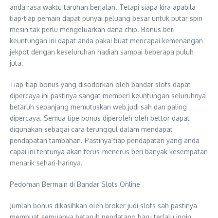
anda rasa waktu taruhan berjalan. Tetapi siapa kira apabila
tiap-tiap pemain dapat punyai peluang besar untuk putar spin
mesin tak perlu mengeluarkan dana chip. Bonus beri
keuntungan ini dapat anda pakai buat mencapai kemenangan
jekpot dengan keseluruhan hadiah sampai beberapa puluh
juta.
Tiap-tiap bonus yang disodorkan oleh bandar slots dapat
dipercaya ini pastinya sangat memberi keuntungan seluruhnya
betaruh sepanjang memutuskan web judi sah dan paling
dipercaya. Semua tipe bonus diperoleh oleh bettor dapat
digunakan sebagai cara terunggul dalam mendapat
pendapatan tambahan. Pastinya tiap pendapatan yang anda
capai ini tentunya akan terus-menerus beri banyak kesempatan
menarik sehari-harinya.
Pedoman Bermain di Bandar Slots Online
Jumlah bonus dikasihkan oleh broker judi slots sah pastinya
membuat semuanya betaruh pendatang baru terlalu ingin