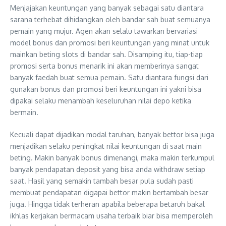
Menjajakan keuntungan yang banyak sebagai satu diantara
sarana terhebat dihidangkan oleh bandar sah buat semuanya
pemain yang mujur. Agen akan selalu tawarkan bervariasi
model bonus dan promosi beri keuntungan yang minat untuk
mainkan beting slots di bandar sah. Disamping itu, tiap-tiap
promosi serta bonus menarik ini akan memberinya sangat
banyak faedah buat semua pemain. Satu diantara fungsi dari
gunakan bonus dan promosi beri keuntungan ini yakni bisa
dipakai selaku menambah keseluruhan nilai depo ketika
bermain.
Kecuali dapat dijadikan modal taruhan, banyak bettor bisa juga
menjadikan selaku peningkat nilai keuntungan di saat main
beting. Makin banyak bonus dimenangi, maka makin terkumpul
banyak pendapatan deposit yang bisa anda withdraw setiap
saat. Hasil yang semakin tambah besar pula sudah pasti
membuat pendapatan digapai bettor makin bertambah besar
juga. Hingga tidak terheran apabila beberapa betaruh bakal
ikhlas kerjakan bermacam usaha terbaik biar bisa memperoleh