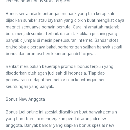
kemenangan bonus slots tergacor.
Bonus serta nilai keuntungan menarik yang lain kerap kali
dijadikan sumber atau layanan yang dibikin buat mengikat daya
magnet semuanya pemain pemula. Cara ini amatlah mujarab
buat menjadi sumber terbaik dalam taklukkan pesaing yang
banyak dijumpai di mesin penelusuran internet. Bandar slots
online bisa dipercaya bakal berbarengan sajikan banyak sekali
bonus dan promosi beri keuntungan di blognya.
Berikut merupakan beberapa promosi bonus terpilih yang
disodorkan oleh agen judi sah di Indonesia. Tiap-tiap
penawaran itu dapat beri bettor nilai keuntungan beri
keuntungan yang banyak.
Bonus New Anggota
Bonus judi online ini spesial dikasihkan buat banyak pemain
yang baru-baru ini mengerjakan pendaftaran jadi new
anggota. Banyak bandar yang siapkan bonus spesial new