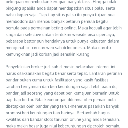
pekerjaan menimbulkan kerugian banyak faksi. Hingga tidak
bingung apabila anda dapat mendapatkan situs palsu serta
palsu kapan saja. Tiap-tiap situs palsu itu punya tujuan buat
membodohi dan menipu banyak betaruh pemula begitu
pemula pada permainan beting online. Maka kecuali agar lebih
siaga dan selective dalam tentukan website bisa dipercaya,
beberapa bettor pun hendaknya untuk punya kekuatan dalam
mengenal ciri-ciri dari web sah di Indonesia. Maka dari itu
kemungkinan jadi korban jadi semakin kurang.
Penyeleksian broker judi sah di mesin pelacakan internet ini
harus dilaksanakan begitu benar serta tepat. Lantaran peranan
bandar bukan cuma untuk fasilitator yang kasih fasilitas
taruhan ternyaman dan beri keuntungan saja. Lebih pada itu,
bandar jadi seorang yang dapat beri kemajuan bermain untuk
tiap-tiap bettor. Nilai keuntungan diterima oleh pemain pula
ditetapkan oleh bandar yang terus-menerus pasarkan banyak
promosi beri keuntungan tiap harinya. Bertambah bagus
kwalitas dari bandar slots taruhan online yang anda temukan,
maka makin besar juga nilai keberuntungan diperoleh pemain.