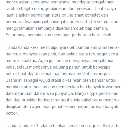
menegaskan semuanya pemainnya mendapat pengalaman
taruhan begitu menggembirakan dan terkesan. Diantaranya
ialah siapkan permainan slots online amat komplet dan
bermutu. Disamping dibanding itu, agen serta CS selalu akan
mengutamakan semuanya diperlukan oleh tiap pemain.
Seluruhnya pemain akan mendapat perbuatan baik sekali.
Tanda-tanda ke-2 mesti dipunyai oleh bandar sah ialah terus-
menerus menyediakan perjudian online slots terunggul serta
memiliki kualitas. Agen judi online mempunyai pengalaman
bakal selalu memberinya peluang penuh untuk beberapa
bettor buat dapat nikmati tiap permainan slots terunggul.
Usaha ini sebagai wujud stabil dikasihkan oleh bandar untuk
memberikan kepuasan dan memberikan hati banyak konsumen
dalam taruhan dalam web punyanya. Banyak type permainan
dari tiap provider beting terunggul dunia bakal terus-menerus
disajikan oleh agen buat penuhi kepentingan taruhan banyak
bettor.
Tanda-tanda ke-3 adalah berikan servis terintegrasi. Biro judi