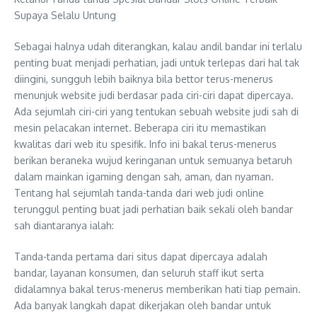
Supaya Selalu Untung
Sebagai halnya udah diterangkan, kalau andil bandar ini terlalu
penting buat menjadi perhatian, jadi untuk terlepas dari hal tak
diingini, sungguh lebih baiknya bila bettor terus-menerus
menunjuk website judi berdasar pada ciri-ciri dapat dipercaya.
Ada sejumlah ciri-ciri yang tentukan sebuah website judi sah di
mesin pelacakan internet. Beberapa ciri itu memastikan
kwalitas dari web itu spesifik. Info ini bakal terus-menerus
berikan beraneka wujud keringanan untuk semuanya betaruh
dalam mainkan igaming dengan sah, aman, dan nyaman.
Tentang hal sejumlah tanda-tanda dari web judi online
terunggul penting buat jadi perhatian baik sekali oleh bandar
sah diantaranya ialah:
Tanda-tanda pertama dari situs dapat dipercaya adalah
bandar, layanan konsumen, dan seluruh staff ikut serta
didalamnya bakal terus-menerus memberikan hati tiap pemain.
Ada banyak langkah dapat dikerjakan oleh bandar untuk