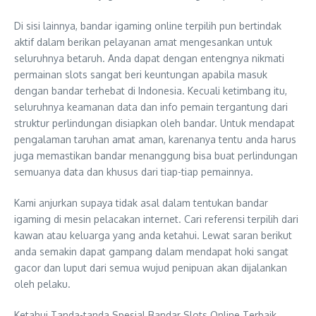
Di sisi lainnya, bandar igaming online terpilih pun bertindak
aktif dalam berikan pelayanan amat mengesankan untuk
seluruhnya betaruh. Anda dapat dengan entengnya nikmati
permainan slots sangat beri keuntungan apabila masuk
dengan bandar terhebat di Indonesia. Kecuali ketimbang itu,
seluruhnya keamanan data dan info pemain tergantung dari
struktur perlindungan disiapkan oleh bandar. Untuk mendapat
pengalaman taruhan amat aman, karenanya tentu anda harus
juga memastikan bandar menanggung bisa buat perlindungan
semuanya data dan khusus dari tiap-tiap pemainnya.
Kami anjurkan supaya tidak asal dalam tentukan bandar
igaming di mesin pelacakan internet. Cari referensi terpilih dari
kawan atau keluarga yang anda ketahui. Lewat saran berikut
anda semakin dapat gampang dalam mendapat hoki sangat
gacor dan luput dari semua wujud penipuan akan dijalankan
oleh pelaku.
Ketahui Tanda-tanda Spesial Bandar Slots Online Terbaik