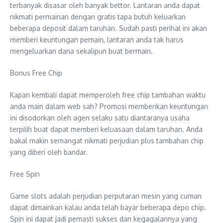
terbanyak disasar oleh banyak bettor. Lantaran anda dapat
nikmati permainan dengan gratis tapa butuh keluarkan
beberapa deposit dalam taruhan. Sudah pasti perihal ini akan
memberi keuntungan pemain, lantaran anda tak harus
mengeluarkan dana sekalipun buat bermain.
Bonus Free Chip
Kapan kembali dapat memperoleh free chip tambahan waktu
anda main dalam web sah? Promosi memberikan keuntungan
ini disodorkan oleh agen selaku satu diantaranya usaha
terpilih buat dapat memberi keluasaan dalam taruhan. Anda
bakal makin semangat nikmati perjudian plus tambahan chip
yang diberi oleh bandar.
Free Spin
Game slots adalah perjudian perputaran mesin yang cuman
dapat dimainkan kalau anda telah bayar beberapa depo chip.
Spin ini dapat jadi pemasti sukses dan kegagalannya yang