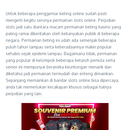
Untuk beberapa penggemar beting online sudah pasti
mengerti begitu serunya permainan slots online. Perjudian
slots jadi satu diantara macam permainan beting kasino yang
paling ramai diberitakan oleh kebanyakan publik di beberapa
negara. Permainan beting ini udah ada semenjak beberapa
puluh tahun lampau serta keberadaannya makin popular
sehabis sejak epidemi lampau. Bagaimana tidak, permainan
yang popular di kelompok beberapa betaruh pemula serta
senior ini mempunyai beraneka keuntungan menarik dan
diketahui jadi permainan termudah dan enteng dimainkan.
Sepanjang memainkan di bandar slots online bisa dipercaya,
anda tak memerlukan kecakapan khusus sebagai halnya
perjudian yang lain.