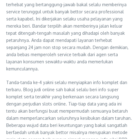
terhebat yang bertanggung-jawab bakal selalu memberinya
service terunggul untuk banyak bettor secara professional
serta kapabel. Ini dikerjakan selaku usaha pelayanan yang
mereka beri. Bandar terpilih akan memberinya jalan keluar
tepat ditengah-tengah masalah yang dihadapi oleh banyak
petaruhnya. Anda dapat mendapati layanan terhebat
sepanjang 24 jam non stop secara mudah. Dengan demikian,
anda bebas memperoleh service terbaik dari agen serta
layanan konsumen sewaktu-waktu anda memerlukan
kemunculannya.
Tanda-tanda ke-4 yakni selalu menyiapkan info komplet dan
terbaru. Blog judi online sah bakal selalu beri info super
komplet serta terakhir yang berkenaan secara langsung
dengan perjudian slots online. Tiap-tiap data yang ada ini
tentu akan berfungsi buat mempermudah semuanya betaruh
dalam memperlancarkan seluruhnya kesibukan dalam taruhan.
Beberapa wujud data beri keuntungan yang bakal sangatlah
berfaedah untuk banyak bettor misalnya merupakan metode