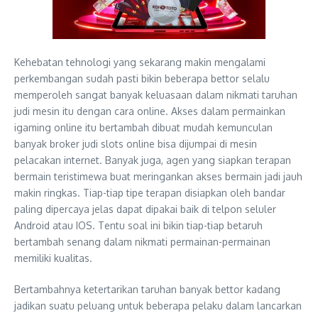
Kehebatan tehnologi yang sekarang makin mengalami
perkembangan sudah pasti bikin beberapa bettor selalu
memperoleh sangat banyak keluasaan dalam nikmati taruhan
judi mesin itu dengan cara online. Akses dalam permainkan
igaming online itu bertambah dibuat mudah kemunculan
banyak broker judi slots online bisa dijumpai di mesin
pelacakan internet. Banyak juga, agen yang siapkan terapan
bermain teristimewa buat meringankan akses bermain jadi jauh
makin ringkas. Tiap-tiap tipe terapan disiapkan oleh bandar
paling dipercaya jelas dapat dipakai baik di telpon seluler
Android atau IOS. Tentu soal ini bikin tiap-tiap betaruh
bertambah senang dalam nikmati permainan-permainan
memiliki kualitas.
Bertambahnya ketertarikan taruhan banyak bettor kadang
jadikan suatu peluang untuk beberapa pelaku dalam lancarkan