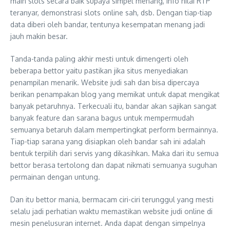
main slots secara baik supaya simpel menang, info nilai RTP
teranyar, demonstrasi slots online sah, dsb. Dengan tiap-tiap
data diberi oleh bandar, tentunya kesempatan menang jadi
jauh makin besar.
Tanda-tanda paling akhir mesti untuk dimengerti oleh
beberapa bettor yaitu pastikan jika situs menyediakan
penampilan menarik. Website judi sah dan bisa dipercaya
berikan penampakan blog yang memikat untuk dapat mengikat
banyak petaruhnya. Terkecuali itu, bandar akan sajikan sangat
banyak feature dan sarana bagus untuk mempermudah
semuanya betaruh dalam mempertingkat perform bermainnya.
Tiap-tiap sarana yang disiapkan oleh bandar sah ini adalah
bentuk terpilih dari servis yang dikasihkan. Maka dari itu semua
bettor berasa tertolong dan dapat nikmati semuanya suguhan
permainan dengan untung.
Dan itu bettor mania, bermacam ciri-ciri terunggul yang mesti
selalu jadi perhatian waktu memastikan website judi online di
mesin penelusuran internet. Anda dapat dengan simpelnya