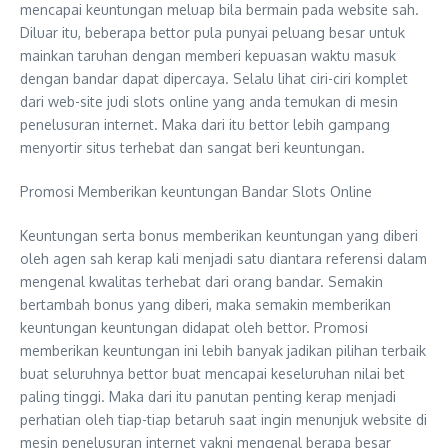
mencapai keuntungan meluap bila bermain pada website sah.
Diluar itu, beberapa bettor pula punyai peluang besar untuk
mainkan taruhan dengan memberi kepuasan waktu masuk
dengan bandar dapat dipercaya. Selalu lihat ciri-ciri komplet
dari web-site judi slots online yang anda temukan di mesin
penelusuran internet. Maka dari itu bettor lebih gampang
menyortir situs terhebat dan sangat beri keuntungan.
Promosi Memberikan keuntungan Bandar Slots Online
Keuntungan serta bonus memberikan keuntungan yang diberi
oleh agen sah kerap kali menjadi satu diantara referensi dalam
mengenal kwalitas terhebat dari orang bandar. Semakin
bertambah bonus yang diberi, maka semakin memberikan
keuntungan keuntungan didapat oleh bettor. Promosi
memberikan keuntungan ini lebih banyak jadikan pilihan terbaik
buat seluruhnya bettor buat mencapai keseluruhan nilai bet
paling tinggi. Maka dari itu panutan penting kerap menjadi
perhatian oleh tiap-tiap betaruh saat ingin menunjuk website di
mesin penelusuran internet yakni mengenal berapa besar