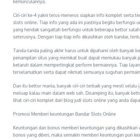
kemunculannya.
Ciri-ciri ke-4 yakni terus-menerus siapkan info komplet serta 
slots online. Tiap info yang ada ini pastinya begitu berfun
yang hendak sangatlah berfungsi untuk beberapa bettor salah 
seterusnya. Dengan tiap-tiap info dikasihkan oleh bandar, ten
Tanda-tanda paling akhir harus untuk dipahami oleh banyak 
penampilan situs yang memikat buat dapat memukau banyak pet
betaruh dalam mempertingkat perform bermainnya. Tiap layanan 
terselamatkan serta dapat nikmati semuanya suguhan permai
Dan itu bettor mania, banyak ciri-ciri terbaik yang mesti sela
meluap kalau main dalam web sah. Disamping itu, banyak be
lihat ciri-ciri komplet dari blog judi slots online yang anda d
Promosi Memberi keuntungan Bandar Slots Online
Keuntungan dan bonus memberi keuntungan yang dikasihkan ole
bonus yang diberi, maka semakin memberi keuntungan pun keun