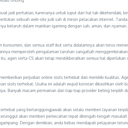
Selalu Untung
g buat jadi perhatian, karenanya untuk luput dari hal tak dikehendaki, 
 tentukan sebuah web-site judi sah di mesin pelacakan internet. Tanda-ta
 betaruh dalam mainkan igaming dengan sah, aman, dan nyaman. Adapu
ayanan konsumen, dan semua staff ikut serta didalamnya akan terus-m
ainnya memperoleh pengalaman taruhan sangatlah menggembirakan ser
g itu, agen serta CS akan tetap menitikberatkan semua hal diperluka
 memberikan perjudian online slots terhebat dan memiliki kualitas. A
ainan slots terhebat. Usaha ini adalah wujud konstan dikasihkan o
Banyak macam permainan dari tiap-tiap provider beting terpilih dun
lots terhebat yang bertanggungjawab akan selalu memberi layanan terpi
ar terunggul akan memberi pemecahan tepat ditengah-tengah masalah
 gampang. Dengan demikian, anda bebas mendapati pelayanan terun