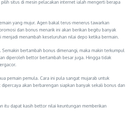
 pilih situs di mesin pelacakan internet ialah mengerti berapa
emain yang mujur. Agen bakal terus-menerus tawarkan
promosi dan bonus menarik ini akan berikan begitu banyak
i menjadi menambah keseluruhan nilai depo ketika bermain.
ng. Semakin bertambah bonus dimenangi, maka makin terkumpul
an diperoleh bettor bertambah besar juga. Hingga tidak
ergacor.
ua pemain pemula. Cara ini pula sangat mujarab untuk
t dipercaya akan berbarengan siapkan banyak sekali bonus dan
an itu dapat kasih bettor nilai keuntungan memberikan