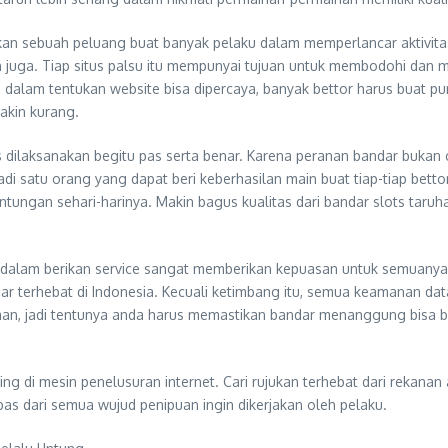
an sebuah peluang buat banyak pelaku dalam memperlancar aktivitas bi
an juga. Tiap situs palsu itu mempunyai tujuan untuk membodohi da
ti dalam tentukan website bisa dipercaya, banyak bettor harus buat 
makin kurang.
us dilaksanakan begitu pas serta benar. Karena peranan bandar bukan
adi satu orang yang dapat beri keberhasilan main buat tiap-tiap bett
ngan sehari-harinya. Makin bagus kualitas dari bandar slots taruha
 aktif dalam berikan service sangat memberikan kepuasan untuk semu
terhebat di Indonesia. Kecuali ketimbang itu, semua keamanan data 
, jadi tentunya anda harus memastikan bandar menanggung bisa buat
g di mesin penelusuran internet. Cari rujukan terhebat dari rekanan 
as dari semua wujud penipuan ingin dikerjakan oleh pelaku.