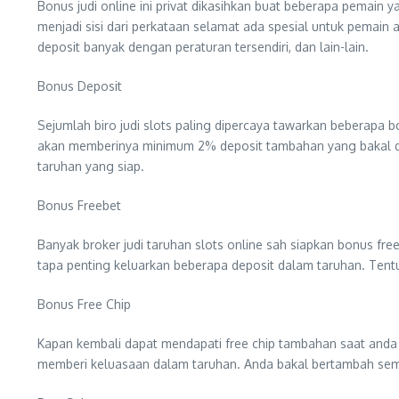
Bonus judi online ini privat dikasihkan buat beberapa pemain 
menjadi sisi dari perkataan selamat ada spesial untuk pemain a
deposit banyak dengan peraturan tersendiri, dan lain-lain.
Bonus Deposit
Sejumlah biro judi slots paling dipercaya tawarkan beberapa b
akan memberinya minimum 2% deposit tambahan yang bakal d
taruhan yang siap.
Bonus Freebet
Banyak broker judi taruhan slots online sah siapkan bonus fre
tapa penting keluarkan beberapa deposit dalam taruhan. Tent
Bonus Free Chip
Kapan kembali dapat mendapati free chip tambahan saat anda 
memberi keluasaan dalam taruhan. Anda bakal bertambah sema