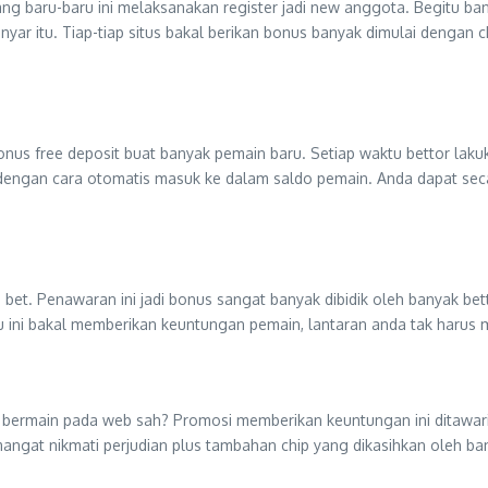
yang baru-baru ini melaksanakan register jadi new anggota. Begitu ba
nyar itu. Tiap-tiap situs bakal berikan bonus banyak dimulai dengan c
onus free deposit buat banyak pemain baru. Setiap waktu bettor laku
engan cara otomatis masuk ke dalam saldo pemain. Anda dapat se
e bet. Penawaran ini jadi bonus sangat banyak dibidik oleh banyak be
u ini bakal memberikan keuntungan pemain, lantaran anda tak harus 
bermain pada web sah? Promosi memberikan keuntungan ini ditawari 
ngat nikmati perjudian plus tambahan chip yang dikasihkan oleh ba