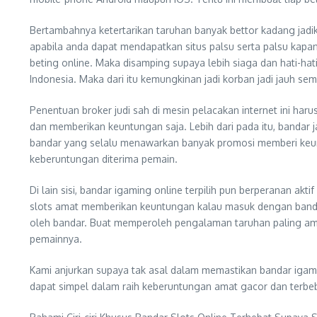
Bertambahnya ketertarikan taruhan banyak bettor kadang jadik
apabila anda dapat mendapatkan situs palsu serta palsu kap
beting online. Maka disamping supaya lebih siaga dan hati-ha
Indonesia. Maka dari itu kemungkinan jadi korban jadi jauh se
Penentuan broker judi sah di mesin pelacakan internet ini har
dan memberikan keuntungan saja. Lebih dari pada itu, bandar j
bandar yang selalu menawarkan banyak promosi memberi keuntu
keberuntungan diterima pemain.
Di lain sisi, bandar igaming online terpilih pun berperanan
slots amat memberikan keuntungan kalau masuk dengan bandar 
oleh bandar. Buat memperoleh pengalaman taruhan paling aman
pemainnya.
Kami anjurkan supaya tak asal dalam memastikan bandar igamin
dapat simpel dalam raih keberuntungan amat gacor dan terbeb