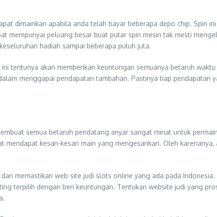
at dimainkan apabila anda telah bayar beberapa depo chip. Spin ini 
dapat mempunyai peluang besar buat putar spin mesin tak mesti menge
seluruhan hadiah sampai beberapa puluh juta.
aya ini tentunya akan memberikan keuntungan semuanya betaruh waktu
k dalam menggapai pendapatan tambahan. Pastinya tiap pendapatan yan
 membuat semua betaruh pendatang anyar sangat minat untuk permain
pat mendapat kesan-kesan main yang mengesankan. Oleh karenanya, a
an memastikan web-site judi slots online yang ada pada Indonesia. B
ng terpilih dengan beri keuntungan. Tentukan website judi yang pr
a.