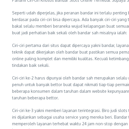
Pahami Ciri-ciri Khusus Bandar Slots Online Terhebat Supaya 
Seperti udah diperjelas, jika peranan bandar ini terlalu pentin
berdasar pada ciri-ciri bisa dipercaya. Ada banyak ciri-ciri yang
bakal selalu memberi beraneka wujud kelapangan buat semuanya
buat jadi perhatian baik sekali oleh bandar sah misalnya ialah:
Ciri-ciri pertama dari situs dapat dipercaya yakni bandar, l
teknik dapat dikerjakan oleh bandar buat pastikan semua pem
online paling komplet dan memiliki kualitas. Kecuali ketimban
tindakan baik sekali.
Ciri-ciri ke-2 harus dipunyai oleh bandar sah merupakan selalu
penuh untuk banyak bettor buat dapat nikmati tiap-tiap perm
beberapa konsumen dalam taruhan dalam website kepunyaannya. 
taruhan beberapa bettor.
Ciri-ciri ke-3 yakni memberi layanan terintegrasi. Biro judi s
ini dijalankan sebagai usaha service yang mereka beri. Band
memperoleh layanan terhebat waktu 24 jam non-stop dengan