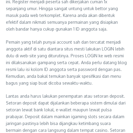
ini. Register menjadi peserta sah dikerjakan cuman 1x
sepanjang umur. Hingga sangat untung untuk bettor yang
masuk pada web terkomplet. Karena anda akan dibentuk
efektif dalam nikmati semuanya permainan yang disiapkan
oleh bandar hanya cukup gunakan 1 ID anggota saja.
Pemain yang telah punyai account sah dan tercatat menjadi
anggota aktif di satu diantara situs mesti lakukan LOGIN lebih
dulu di web-site yang diturutinya. Proses LOGIN ke web resmi
ini dilaksanakan gampang serta cepat. Anda perlu datang blog
resmi lalu isi kolom ID anggota serta password dengan pas.
Kemudian, anda bakal temukan banyak spesifikasi dan menu
bagus yang siap buat dicoba sewaktu-waktu.
Lantas anda harus lakukan penempatan atau setoran deposit.
Setoran deposit dapat dijalankan beberapa sistem dimulai dari
setoran lewat bank lokal, e-wallet maupun lewat pulsa
prabayar. Deposit dalam mainkan igaming slots secara dalam
jaringan pastinya lebih bisa dijangkau ketimbang suara
bermain dengan cara langsung dalam tempat casino. Setoran