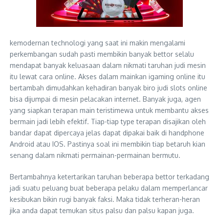
kemodernan technologi yang saat ini makin mengalami
perkembangan sudah pasti membikin banyak bettor selalu
mendapat banyak keluasaan dalam nikmati taruhan judi mesin
itu lewat cara online. Akses dalam mainkan igaming online itu
bertambah dimudahkan kehadiran banyak biro judi slots online
bisa dijumpai di mesin pelacakan internet. Banyak juga, agen
yang siapkan terapan main teristimewa untuk membantu akses
bermain jadi lebih efektif. Tiap-tiap type terapan disajikan oleh
bandar dapat dipercaya jelas dapat dipakai baik di handphone
Android atau IOS. Pastinya soal ini membikin tiap betaruh kian
senang dalam nikmati permainan-permainan bermutu.
Bertambahnya ketertarikan taruhan beberapa bettor terkadang
jadi suatu peluang buat beberapa pelaku dalam memperlancar
kesibukan bikin rugi banyak faksi. Maka tidak terheran-heran
jika anda dapat temukan situs palsu dan palsu kapan juga.