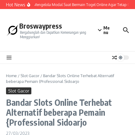
Skip to content
Hot News
Strategi Mengelola Modal Saat Bermain Togel Online Agar Tetap Cuan
Broswaypress
Me
nu
Bergabunglah dan Dapatkan Kemenangan yang
Menggiurkan!
Home
/
Slot Gacor
/
Bandar Slots Online Terhebat Alternatif
beberapa Pemain {Professional Sidoarjo
Slot Gacor
Bandar Slots Online Terhebat
Alternatif beberapa Pemain
{Professional Sidoarjo
27/03/2023