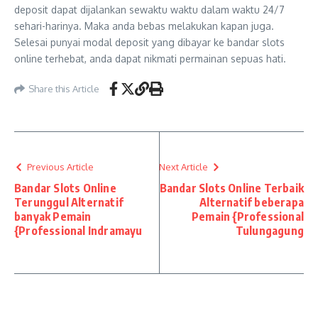
deposit dapat dijalankan sewaktu waktu dalam waktu 24/7
sehari-harinya. Maka anda bebas melakukan kapan juga.
Selesai punyai modal deposit yang dibayar ke bandar slots
online terhebat, anda dapat nikmati permainan sepuas hati.
Share this Article
Previous Article
Next Article
Bandar Slots Online
Bandar Slots Online Terbaik
Terunggul Alternatif
Alternatif beberapa
banyak Pemain
Pemain {Professional
{Professional Indramayu
Tulungagung