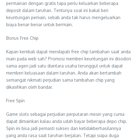
permainan dengan gratis tapa perlu keluarkan beberapa
deposit dalam taruhan. Tentunya soal ini bakal beri
keuntungan pemain, sebab anda tak harus mengeluarkan
biaya benar-benar untuk bermain.
Bonus Free Chip
Kapan kembali dapat mendapati free chip tambahan saat anda
main pada web sah? Promosi memberi keuntungan ini disodori
sama agen jadi satu diantara usaha terunggul untuk dapat
memberi keluasaan dalam taruhan. Anda akan bertambah
semangat nikmati perjudian sama tambahan chip yang
dikasihkan oleh bandar.
Free Spin
Game slots sebagai perjudian perputaran mesin yang cuma
dapat dimainkan kalau anda udah bayar beberapa depo chip.
Spin ini bisa jadi pemasti sukses dan ketidakberhasilannya
yang anda rasa saat taruhan berjalan. Tetapi siapa duga