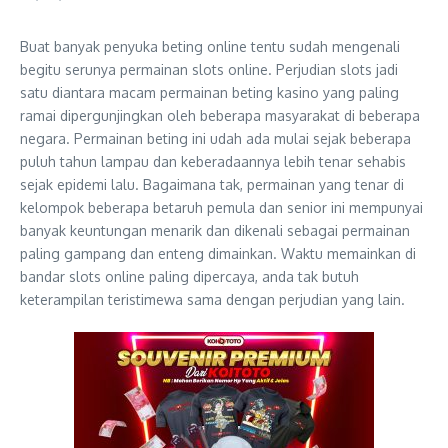
Buat banyak penyuka beting online tentu sudah mengenali
begitu serunya permainan slots online. Perjudian slots jadi
satu diantara macam permainan beting kasino yang paling
ramai dipergunjingkan oleh beberapa masyarakat di beberapa
negara. Permainan beting ini udah ada mulai sejak beberapa
puluh tahun lampau dan keberadaannya lebih tenar sehabis
sejak epidemi lalu. Bagaimana tak, permainan yang tenar di
kelompok beberapa betaruh pemula dan senior ini mempunyai
banyak keuntungan menarik dan dikenali sebagai permainan
paling gampang dan enteng dimainkan. Waktu memainkan di
bandar slots online paling dipercaya, anda tak butuh
keterampilan teristimewa sama dengan perjudian yang lain.