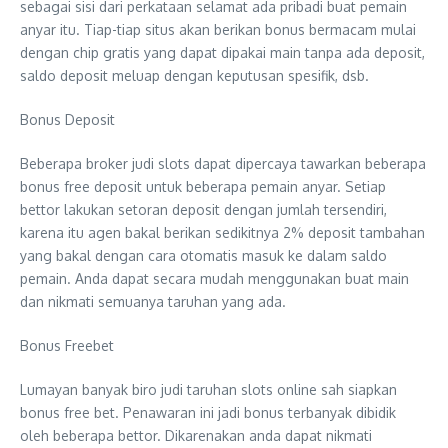
sebagai sisi dari perkataan selamat ada pribadi buat pemain
anyar itu. Tiap-tiap situs akan berikan bonus bermacam mulai
dengan chip gratis yang dapat dipakai main tanpa ada deposit,
saldo deposit meluap dengan keputusan spesifik, dsb.
Bonus Deposit
Beberapa broker judi slots dapat dipercaya tawarkan beberapa
bonus free deposit untuk beberapa pemain anyar. Setiap
bettor lakukan setoran deposit dengan jumlah tersendiri,
karena itu agen bakal berikan sedikitnya 2% deposit tambahan
yang bakal dengan cara otomatis masuk ke dalam saldo
pemain. Anda dapat secara mudah menggunakan buat main
dan nikmati semuanya taruhan yang ada.
Bonus Freebet
Lumayan banyak biro judi taruhan slots online sah siapkan
bonus free bet. Penawaran ini jadi bonus terbanyak dibidik
oleh beberapa bettor. Dikarenakan anda dapat nikmati