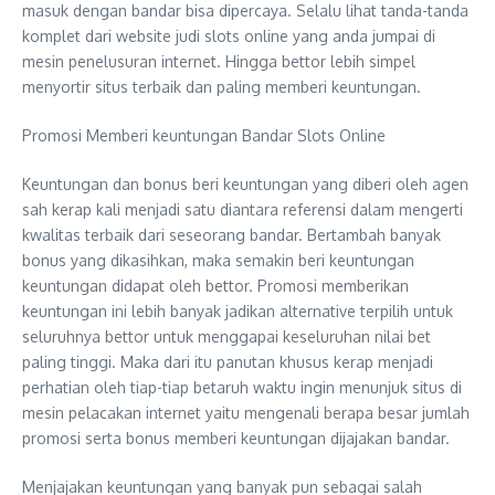
masuk dengan bandar bisa dipercaya. Selalu lihat tanda-tanda
komplet dari website judi slots online yang anda jumpai di
mesin penelusuran internet. Hingga bettor lebih simpel
menyortir situs terbaik dan paling memberi keuntungan.
Promosi Memberi keuntungan Bandar Slots Online
Keuntungan dan bonus beri keuntungan yang diberi oleh agen
sah kerap kali menjadi satu diantara referensi dalam mengerti
kwalitas terbaik dari seseorang bandar. Bertambah banyak
bonus yang dikasihkan, maka semakin beri keuntungan
keuntungan didapat oleh bettor. Promosi memberikan
keuntungan ini lebih banyak jadikan alternative terpilih untuk
seluruhnya bettor untuk menggapai keseluruhan nilai bet
paling tinggi. Maka dari itu panutan khusus kerap menjadi
perhatian oleh tiap-tiap betaruh waktu ingin menunjuk situs di
mesin pelacakan internet yaitu mengenali berapa besar jumlah
promosi serta bonus memberi keuntungan dijajakan bandar.
Menjajakan keuntungan yang banyak pun sebagai salah