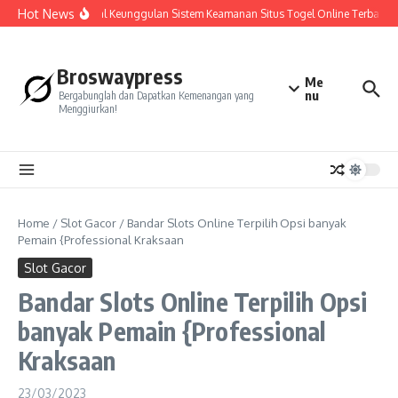
Skip to content
Hot News
Mengenal Keunggulan Sistem Keamanan Situs Togel Online Terbaik T
Broswaypress
Me
nu
Bergabunglah dan Dapatkan Kemenangan yang
Menggiurkan!
Home
/
Slot Gacor
/
Bandar Slots Online Terpilih Opsi banyak
Pemain {Professional Kraksaan
Slot Gacor
Bandar Slots Online Terpilih Opsi
banyak Pemain {Professional
Kraksaan
23/03/2023