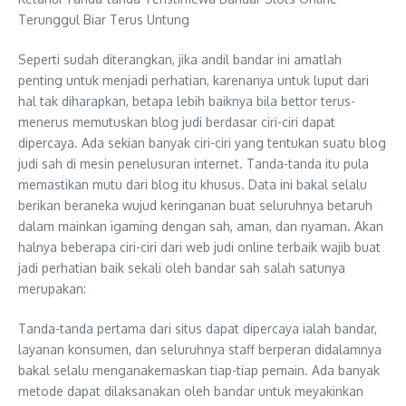
Terunggul Biar Terus Untung
Seperti sudah diterangkan, jika andil bandar ini amatlah
penting untuk menjadi perhatian, karenanya untuk luput dari
hal tak diharapkan, betapa lebih baiknya bila bettor terus-
menerus memutuskan blog judi berdasar ciri-ciri dapat
dipercaya. Ada sekian banyak ciri-ciri yang tentukan suatu blog
judi sah di mesin penelusuran internet. Tanda-tanda itu pula
memastikan mutu dari blog itu khusus. Data ini bakal selalu
berikan beraneka wujud keringanan buat seluruhnya betaruh
dalam mainkan igaming dengan sah, aman, dan nyaman. Akan
halnya beberapa ciri-ciri dari web judi online terbaik wajib buat
jadi perhatian baik sekali oleh bandar sah salah satunya
merupakan:
Tanda-tanda pertama dari situs dapat dipercaya ialah bandar,
layanan konsumen, dan seluruhnya staff berperan didalamnya
bakal selalu menganakemaskan tiap-tiap pemain. Ada banyak
metode dapat dilaksanakan oleh bandar untuk meyakinkan