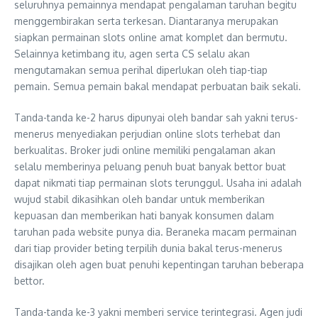
seluruhnya pemainnya mendapat pengalaman taruhan begitu
menggembirakan serta terkesan. Diantaranya merupakan
siapkan permainan slots online amat komplet dan bermutu.
Selainnya ketimbang itu, agen serta CS selalu akan
mengutamakan semua perihal diperlukan oleh tiap-tiap
pemain. Semua pemain bakal mendapat perbuatan baik sekali.
Tanda-tanda ke-2 harus dipunyai oleh bandar sah yakni terus-
menerus menyediakan perjudian online slots terhebat dan
berkualitas. Broker judi online memiliki pengalaman akan
selalu memberinya peluang penuh buat banyak bettor buat
dapat nikmati tiap permainan slots terunggul. Usaha ini adalah
wujud stabil dikasihkan oleh bandar untuk memberikan
kepuasan dan memberikan hati banyak konsumen dalam
taruhan pada website punya dia. Beraneka macam permainan
dari tiap provider beting terpilih dunia bakal terus-menerus
disajikan oleh agen buat penuhi kepentingan taruhan beberapa
bettor.
Tanda-tanda ke-3 yakni memberi service terintegrasi. Agen judi