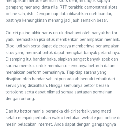
merupakan metode bermain slots dengan bagus supaya
gampang menang, data nilai RTP terakhir, demonstrasi slots
online sah, dsb. Dengan tiap data dikasihkan oleh bandar,
pastinya kemungkinan menang jadi jauh semakin besar.
Ciri-ciri paling akhir harus untuk dipahami oleh banyak bettor
yaitu memastikan jika situs memberikan penampakan menarik.
Blog judi sah serta dapat dipercaya memberinya penampakan
situs yang memikat untuk dapat mengikat banyak petaruhnya.
Disamping itu, bandar bakal siapkan sangat banyak spek dan
sarana memikat untuk membantu semuanya betaruh dalam
menaikkan perform bermainnya. Tiap-tiap sarana yang
disajikan oleh bandar sah ini pun adalah bentuk terbaik dari
servis yang dikasihkan. Hingga semuanya bettor berasa
tertolong serta dapat nikmati semua santapan permainan
dengan untung.
Dan itu bettor mania, beraneka ciri-ciri terbaik yang mesti
selalu menjadi perhatian waktu tentukan website judi online di
mesin pelacakan internet. Anda dapat dengan gampangnya