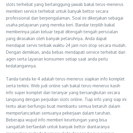
slots terhebat yang bertanggung-jawab bakal terus-menerus
memberi service terhebat untuk banyak bettor secara
professional dan berpengalaman. Soal ini dikerjakan sebagai
usaha pelayanan yang mereka beri. Bandar terpilih bakal
memberinya jalan keluar tepat ditengah-tengah persoalan
yang dirasakan oleh banyak petaruhnya. Anda dapat
mendapat servis terbaik waktu 24 jam non-stop secara mudah.
Dengan demikian, anda bebas mendapati service terhebat dari
agen serta layanan konsumen setiap saat anda perlu
kedatangannya.
Tanda-tanda ke-4 adalah terus-menerus siapkan info komplet
serta terkini. Web judi online sah bakal terus-menerus kasih
info super komplet dan teranyar yang bersangkutan secara
langsung dengan perjudian slots online. Tiap info yang siap ini
tentu akan berfungsi buat membantu semua betaruh dalam
memperlancarkan semuanya pekerjaan dalam taruhan.
Beberapa wujud info memberi keuntungan yang bisa
sangatlah berfaedah untuk banyak bettor diantaranya