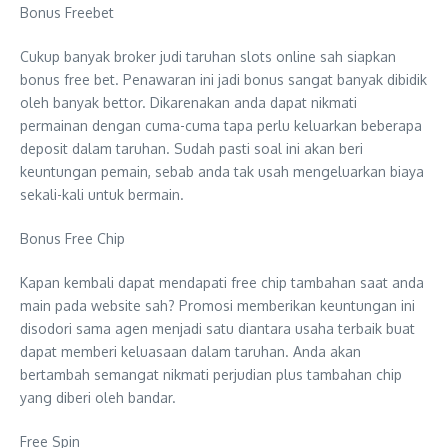
Bonus Freebet
Cukup banyak broker judi taruhan slots online sah siapkan
bonus free bet. Penawaran ini jadi bonus sangat banyak dibidik
oleh banyak bettor. Dikarenakan anda dapat nikmati
permainan dengan cuma-cuma tapa perlu keluarkan beberapa
deposit dalam taruhan. Sudah pasti soal ini akan beri
keuntungan pemain, sebab anda tak usah mengeluarkan biaya
sekali-kali untuk bermain.
Bonus Free Chip
Kapan kembali dapat mendapati free chip tambahan saat anda
main pada website sah? Promosi memberikan keuntungan ini
disodori sama agen menjadi satu diantara usaha terbaik buat
dapat memberi keluasaan dalam taruhan. Anda akan
bertambah semangat nikmati perjudian plus tambahan chip
yang diberi oleh bandar.
Free Spin