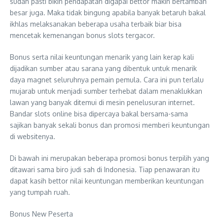
sudah pasti bikin pendapatan digapai bettor makin bertambah
besar juga. Maka tidak bingung apabila banyak betaruh bakal
ikhlas melaksanakan beberapa usaha terbaik biar bisa
mencetak kemenangan bonus slots tergacor.
Bonus serta nilai keuntungan menarik yang lain kerap kali
dijadikan sumber atau sarana yang dibentuk untuk menarik
daya magnet seluruhnya pemain pemula. Cara ini pun terlalu
mujarab untuk menjadi sumber terhebat dalam menaklukkan
lawan yang banyak ditemui di mesin penelusuran internet.
Bandar slots online bisa dipercaya bakal bersama-sama
sajikan banyak sekali bonus dan promosi memberi keuntungan
di websitenya.
Di bawah ini merupakan beberapa promosi bonus terpilih yang
ditawari sama biro judi sah di Indonesia. Tiap penawaran itu
dapat kasih bettor nilai keuntungan memberikan keuntungan
yang tumpah ruah.
Bonus New Peserta