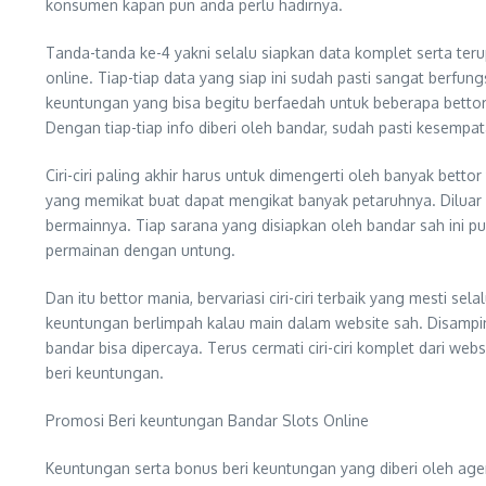
konsumen kapan pun anda perlu hadirnya.
Tanda-tanda ke-4 yakni selalu siapkan data komplet serta teru
online. Tiap-tiap data yang siap ini sudah pasti sangat be
keuntungan yang bisa begitu berfaedah untuk beberapa bettor d
Dengan tiap-tiap info diberi oleh bandar, sudah pasti kesempa
Ciri-ciri paling akhir harus untuk dimengerti oleh banyak bet
yang memikat buat dapat mengikat banyak petaruhnya. Diluar
bermainnya. Tiap sarana yang disiapkan oleh bandar sah ini pu
permainan dengan untung.
Dan itu bettor mania, bervariasi ciri-ciri terbaik yang mesti s
keuntungan berlimpah kalau main dalam website sah. Disamp
bandar bisa dipercaya. Terus cermati ciri-ciri komplet dari we
beri keuntungan.
Promosi Beri keuntungan Bandar Slots Online
Keuntungan serta bonus beri keuntungan yang diberi oleh age