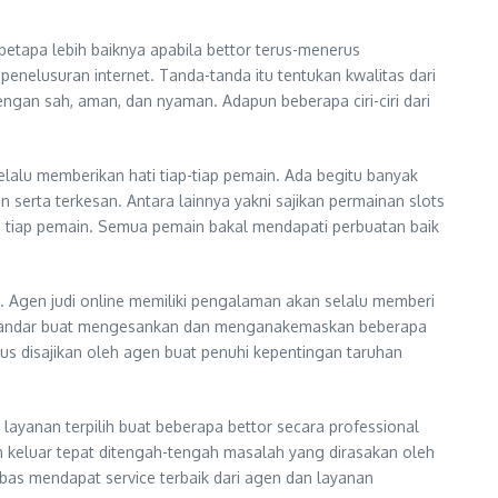
, betapa lebih baiknya apabila bettor terus-menerus
penelusuran internet. Tanda-tanda itu tentukan kwalitas dari
engan sah, aman, dan nyaman. Adapun beberapa ciri-ciri dari
lalu memberikan hati tiap-tiap pemain. Ada begitu banyak
rta terkesan. Antara lainnya yakni sajikan permainan slots
h tiap pemain. Semua pemain bakal mendapati perbuatan baik
. Agen judi online memiliki pengalaman akan selalu memberi
oleh bandar buat mengesankan dan menganakemaskan beberapa
rus disajikan oleh agen buat penuhi kepentingan taruhan
n layanan terpilih buat beberapa bettor secara professional
n keluar tepat ditengah-tengah masalah yang dirasakan oleh
as mendapat service terbaik dari agen dan layanan