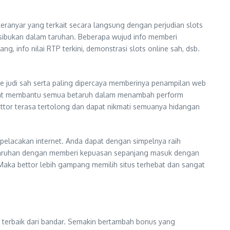
teranyar yang terkait secara langsung dengan perjudian slots
esibukan dalam taruhan. Beberapa wujud info memberi
, info nilai RTP terkini, demonstrasi slots online sah, dsb.
ite judi sah serta paling dipercaya memberinya penampilan web
 buat membantu semua betaruh dalam menambah perform
bettor terasa tertolong dan dapat nikmati semuanya hidangan
in pelacakan internet. Anda dapat dengan simpelnya raih
 taruhan dengan memberi kepuasan sepanjang masuk dengan
t. Maka bettor lebih gampang memilih situs terhebat dan sangat
s terbaik dari bandar. Semakin bertambah bonus yang