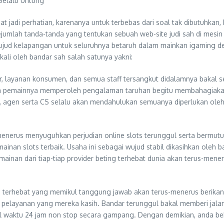
 Selalu Untung
buat jadi perhatian, karenanya untuk terbebas dari soal tak dibutuhkan
sejumlah tanda-tanda yang tentukan sebuah web-site judi sah di mesin 
si wujud kelapangan untuk seluruhnya betaruh dalam mainkan igaming d
ekali oleh bandar sah salah satunya yakni:
r, layanan konsumen, dan semua staff tersangkut didalamnya bakal se
a pemainnya memperoleh pengalaman taruhan begitu membahagiakan se
u, agen serta CS selalu akan mendahulukan semuanya diperlukan ole
menerus menyuguhkan perjudian online slots terunggul serta bermutu
rmainan slots terbaik. Usaha ini sebagai wujud stabil dikasihkan 
ainan dari tiap-tiap provider beting terhebat dunia akan terus-mene
 slots terhebat yang memikul tanggung jawab akan terus-menerus berika
 pelayanan yang mereka kasih. Bandar terunggul bakal memberi jala
l waktu 24 jam non stop secara gampang. Dengan demikian, anda beb