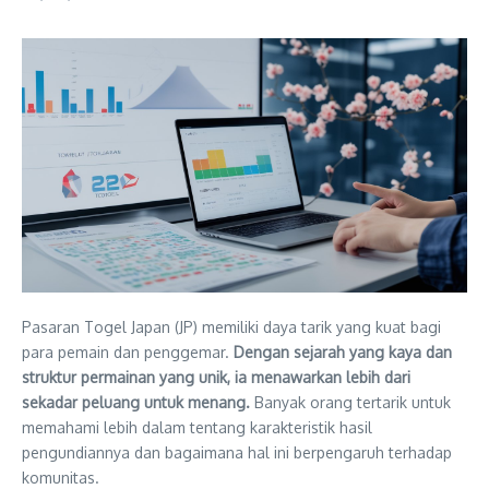
Pasaran Togel Japan (JP) memiliki daya tarik yang kuat bagi
para pemain dan penggemar.
Dengan sejarah yang kaya dan
struktur permainan yang unik, ia menawarkan lebih dari
sekadar peluang untuk menang.
Banyak orang tertarik untuk
memahami lebih dalam tentang karakteristik hasil
pengundiannya dan bagaimana hal ini berpengaruh terhadap
komunitas.