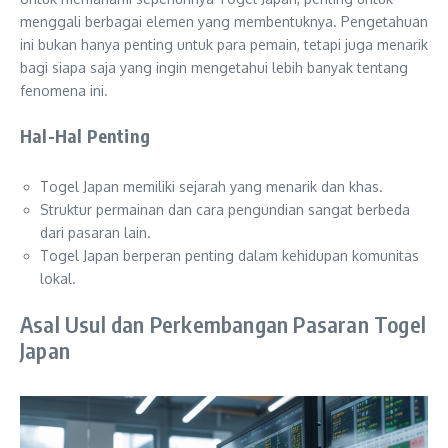
menggali berbagai elemen yang membentuknya. Pengetahuan
ini bukan hanya penting untuk para pemain, tetapi juga menarik
bagi siapa saja yang ingin mengetahui lebih banyak tentang
fenomena ini.
Hal-Hal Penting
Togel Japan memiliki sejarah yang menarik dan khas.
Struktur permainan dan cara pengundian sangat berbeda
dari pasaran lain.
Togel Japan berperan penting dalam kehidupan komunitas
lokal.
Asal Usul dan Perkembangan Pasaran Togel
Japan