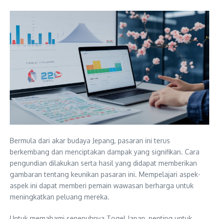
Bermula dari akar budaya Jepang, pasaran ini terus
berkembang dan menciptakan dampak yang signifikan. Cara
pengundian dilakukan serta hasil yang didapat memberikan
gambaran tentang keunikan pasaran ini. Mempelajari aspek-
aspek ini dapat memberi pemain wawasan berharga untuk
meningkatkan peluang mereka.
Untuk memahami sepenuhnya Togel Japan, penting untuk