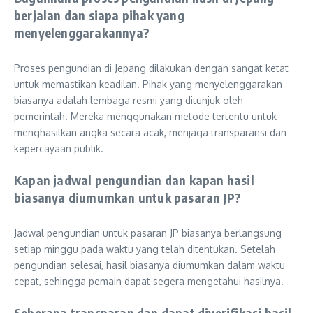
berjalan dan siapa pihak yang
menyelenggarakannya?
Proses pengundian di Jepang dilakukan dengan sangat ketat
untuk memastikan keadilan. Pihak yang menyelenggarakan
biasanya adalah lembaga resmi yang ditunjuk oleh
pemerintah. Mereka menggunakan metode tertentu untuk
menghasilkan angka secara acak, menjaga transparansi dan
kepercayaan publik.
Kapan jadwal pengundian dan kapan hasil
biasanya diumumkan untuk pasaran JP?
Jadwal pengundian untuk pasaran JP biasanya berlangsung
setiap minggu pada waktu yang telah ditentukan. Setelah
pengundian selesai, hasil biasanya diumumkan dalam waktu
cepat, sehingga pemain dapat segera mengetahui hasilnya.
Seberapa transparan dan dapat diverifikasi hasil