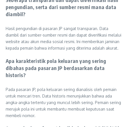
pengundian, serta dari sumber resmi mana data
diambil?
Hasil pengundian di pasaran JP sangat transparan. Data
diambil dari sumber-sumber resmi dan dapat diverifikasi melalui
website atau akun media sosial resmi. Ini memberikan jaminan
kepada pemain bahwa informasi yang diterima adalah akurat.
Apa karakteristik pola keluaran yang sering
dibahas pada pasaran JP berdasarkan data
historis?
Pada pasaran JP, pola keluaran sering dianalisis oleh pemain
untuk mencari tren. Data historis menunjukkan bahwa ada
angka-angka tertentu yang muncul lebih sering. Pemain sering
merujuk pola ini untuk membantu membuat keputusan saat
membeli nomor.