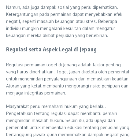
Namun, ada juga dampak sosial yang perlu diperhatikan.
Ketergantungan pada permainan dapat menyebabkan efek
negatif, seperti masalah keuangan atau stres. Beberapa
individu mungkin mengalami kesulitan dalam mengatur
keuangan mereka akibat perjudian yang berlebihan.
Regulasi serta Aspek Legal di Jepang
Regulasi permainan togel di Jepang adalah faktor penting
yang harus diperhatikan. Togel Japan dikelola oleh pemerintah
untuk menghindari penyalahgunaan dan memastikan keadilan.
Aturan yang ketat membantu mengurangi risiko penipuan dan
menjaga integritas permainan.
Masyarakat perlu memahami hukum yang berlaku.
Pengetahuan tentang regulasi dapat membantu pemain
menghindari masalah hukum. Selain itu, ada upaya dari
pemerintah untuk memberikan edukasi tentang perjudian yang
bertanggung jawab, guna meminimalkan dampak negatif yang