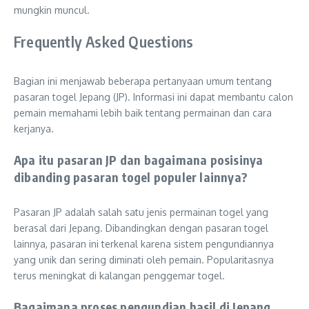
mungkin muncul.
Frequently Asked Questions
Bagian ini menjawab beberapa pertanyaan umum tentang
pasaran togel Jepang (JP). Informasi ini dapat membantu calon
pemain memahami lebih baik tentang permainan dan cara
kerjanya.
Apa itu pasaran JP dan bagaimana posisinya
dibanding pasaran togel populer lainnya?
Pasaran JP adalah salah satu jenis permainan togel yang
berasal dari Jepang. Dibandingkan dengan pasaran togel
lainnya, pasaran ini terkenal karena sistem pengundiannya
yang unik dan sering diminati oleh pemain. Popularitasnya
terus meningkat di kalangan penggemar togel.
Bagaimana proses pengundian hasil di Jepang