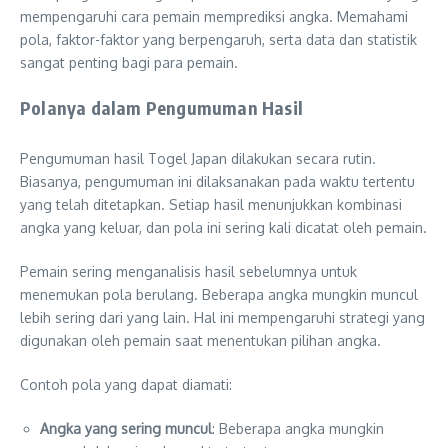
mempengaruhi cara pemain memprediksi angka. Memahami
pola, faktor-faktor yang berpengaruh, serta data dan statistik
sangat penting bagi para pemain.
Polanya dalam Pengumuman Hasil
Pengumuman hasil Togel Japan dilakukan secara rutin.
Biasanya, pengumuman ini dilaksanakan pada waktu tertentu
yang telah ditetapkan. Setiap hasil menunjukkan kombinasi
angka yang keluar, dan pola ini sering kali dicatat oleh pemain.
Pemain sering menganalisis hasil sebelumnya untuk
menemukan pola berulang. Beberapa angka mungkin muncul
lebih sering dari yang lain. Hal ini mempengaruhi strategi yang
digunakan oleh pemain saat menentukan pilihan angka.
Contoh pola yang dapat diamati:
Angka yang sering muncul
: Beberapa angka mungkin