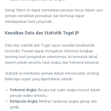
Setiap faktor ini dapat memainkan peranan besar dalam cara
pemain mendekati permainan dan berharap dapat
mendapatkan hasil yang baik.
Keunikan Data dan Statistik Togel JP
Data dan statistik dari Togel Japan memiliki karakteristik
tersendiri. Pemain dapat mengakses informasi lengkap
tentang hasil pengundian sebelumnya. Ini termasuk detail
seperti jumlah peserta, hasil angka, dan frekuensi keluaran.
Statistik ini membantu pemain dalam merumuskan strategi.
Beberapa aspek yang diperhatikan adalah:
Frekuensi Angka
: Berapa kali suatu angka muncul dalam
periode waktu tertentu.
Komposisi Angka
: Melihat campuran angka genap dan
ganjil.