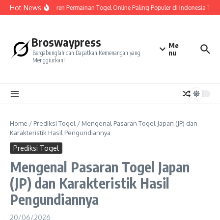
Skip to content
Hot News
Analisis Tren Permainan Togel Online Paling Populer di Indonesia Tah
Broswaypress
Me
nu
Bergabunglah dan Dapatkan Kemenangan yang
Menggiurkan!
Home
/
Prediksi Togel
/
Mengenal Pasaran Togel Japan (JP) dan
Karakteristik Hasil Pengundiannya
Prediksi Togel
Mengenal Pasaran Togel Japan
(JP) dan Karakteristik Hasil
Pengundiannya
20/06/2026