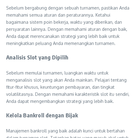
Sebelum bergabung dengan sebuah turnamen, pastikan Anda
memahami semua aturan dan peraturannya. Ketahui
bagaimana sistem poin bekerja, waktu yang diberikan, dan
persyaratan lainnya. Dengan memahami aturan dengan baik,
Anda dapat merencanakan strategi yang lebih baik untuk
meningkatkan peluang Anda memenangkan turnamen.
Analisis Slot yang Dipilih
Sebelum memulai turnamen, luangkan waktu untuk
menganalisis slot yang akan Anda mainkan. Pelajari tentang
fitur-fitur khusus, keuntungan pembayaran, dan tingkat
volatilitasnya. Dengan memahami karakteristik slot itu sendiri,
Anda dapat mengembangkan strategi yang lebih baik.
Kelola Bankroll dengan Bijak
Manajemen bankroll yang baik adalah kunci untuk bertahan
dalam turnamen slot. Tetapkan batas yang masuk akal untuk