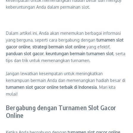
kesempatan untuk memenangkan hadiah besar dan menguji
keberuntungan Anda dalam permainan slot.
Dalam artikel ini, Anda akan menemukan berbagai informasi
yang berguna, seperti cara bergabung dengan
turnamen slot
gacor online
,
strategi bermain slot online
yang efektif,
panduan slot gacor
,
keuntungan bermain turnamen slot
, serta
tips dan trik untuk memenangkan turnamen.
Jangan lewatkan kesempatan untuk meningkatkan
kemampuan bermain Anda dan memenangkan hadiah besar di
turnamen slot gacor online terbaik di Indonesia
. Mari kita
mulai!
Bergabung dengan Turnamen Slot Gacor
Online
Ketika Anda bergabung dengan
turnamen slot gacor online
,