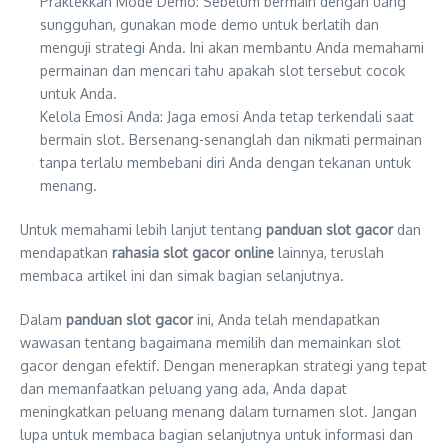
Praktekkan Mode Demo: Sebelum bermain dengan uang
sungguhan, gunakan mode demo untuk berlatih dan
menguji strategi Anda. Ini akan membantu Anda memahami
permainan dan mencari tahu apakah slot tersebut cocok
untuk Anda.
Kelola Emosi Anda: Jaga emosi Anda tetap terkendali saat
bermain slot. Bersenang-senanglah dan nikmati permainan
tanpa terlalu membebani diri Anda dengan tekanan untuk
menang.
Untuk memahami lebih lanjut tentang
panduan slot gacor
dan
mendapatkan
rahasia slot gacor online
lainnya, teruslah
membaca artikel ini dan simak bagian selanjutnya.
Dalam
panduan slot gacor
ini, Anda telah mendapatkan
wawasan tentang bagaimana memilih dan memainkan slot
gacor dengan efektif. Dengan menerapkan strategi yang tepat
dan memanfaatkan peluang yang ada, Anda dapat
meningkatkan peluang menang dalam turnamen slot. Jangan
lupa untuk membaca bagian selanjutnya untuk informasi dan