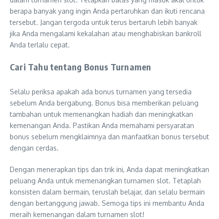
berapa banyak yang ingin Anda pertaruhkan dan ikuti rencana
tersebut. Jangan tergoda untuk terus bertaruh lebih banyak
jika Anda mengalami kekalahan atau menghabiskan bankroll
Anda terlalu cepat.
Cari Tahu tentang Bonus Turnamen
Selalu periksa apakah ada bonus turnamen yang tersedia
sebelum Anda bergabung. Bonus bisa memberikan peluang
tambahan untuk memenangkan hadiah dan meningkatkan
kemenangan Anda. Pastikan Anda memahami persyaratan
bonus sebelum mengklaimnya dan manfaatkan bonus tersebut
dengan cerdas.
Dengan menerapkan tips dan trik ini, Anda dapat meningkatkan
peluang Anda untuk memenangkan turnamen slot. Tetaplah
konsisten dalam bermain, teruslah belajar, dan selalu bermain
dengan bertanggung jawab. Semoga tips ini membantu Anda
meraih kemenangan dalam turnamen slot!