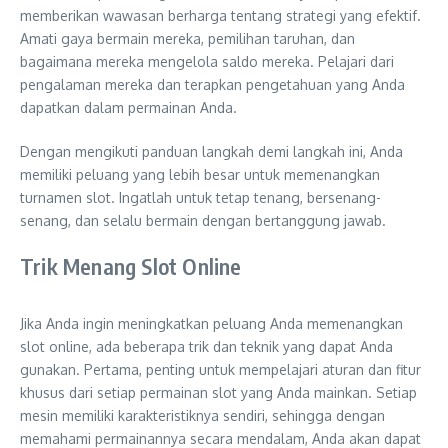
memberikan wawasan berharga tentang strategi yang efektif.
Amati gaya bermain mereka, pemilihan taruhan, dan
bagaimana mereka mengelola saldo mereka. Pelajari dari
pengalaman mereka dan terapkan pengetahuan yang Anda
dapatkan dalam permainan Anda.
Dengan mengikuti panduan langkah demi langkah ini, Anda
memiliki peluang yang lebih besar untuk memenangkan
turnamen slot. Ingatlah untuk tetap tenang, bersenang-
senang, dan selalu bermain dengan bertanggung jawab.
Trik Menang Slot Online
Jika Anda ingin meningkatkan peluang Anda memenangkan
slot online, ada beberapa trik dan teknik yang dapat Anda
gunakan. Pertama, penting untuk mempelajari aturan dan fitur
khusus dari setiap permainan slot yang Anda mainkan. Setiap
mesin memiliki karakteristiknya sendiri, sehingga dengan
memahami permainannya secara mendalam, Anda akan dapat