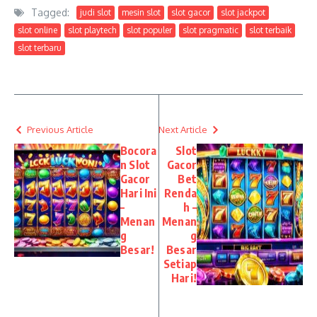
Tagged:
judi slot
mesin slot
slot gacor
slot jackpot
slot online
slot playtech
slot populer
slot pragmatic
slot terbaik
slot terbaru
Previous Article
Next Article
Bocora
Slot
n Slot
Gacor
Gacor
Bet
Hari Ini
Renda
–
h –
Menan
Menan
g
g
Besar!
Besar
Setiap
Hari!