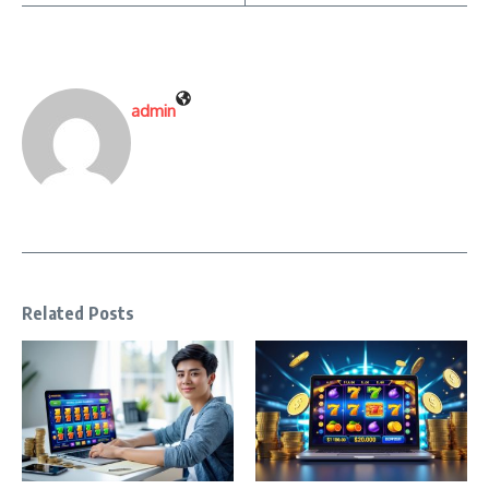
admin
Related Posts