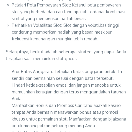
Pelajari Pola Pembayaran Slot: Ketahui pola pembayaran
slot yang berbeda dan cari tahu apakah terdapat kombinasi
simbol yang memberikan hadiah besar.
Perhatikan Volatilitas Slot: Slot dengan volatilitas tinggi
cenderung memberikan hadiah yang besar, meskipun
frekuensi kemenangan mungkin lebih rendah.
Selanjutnya, berikut adalah beberapa strategi yang dapat Anda
terapkan saat memainkan slot gacor:
Atur Batas Anggaran: Tetapkan batas anggaran untuk diri
sendiri dan bermainlah sesuai dengan batas tersebut.
Hindari ketidakstabilan emosi dan jangan mencoba untuk
memulihkan kerugian dengan terus menggandakan taruhan
Anda.
Manfaatkan Bonus dan Promosi: Cari tahu apakah kasino
tempat Anda bermain menawarkan bonus atau promosi
khusus untuk permainan slot. Manfaatkan dengan bijaksana
untuk meningkatkan peluang menang Anda.