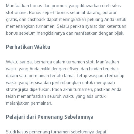
Manfaatkan bonus dan promosi yang ditawarkan oleh situs
slot online. Bonus seperti bonus selamat datang, putaran
gratis, dan cashback dapat meningkatkan peluang Anda untuk
memenangkan turnamen. Selalu periksa syarat dan ketentuan
bonus sebelum mengklaimnya dan manfaatkan dengan bijak.
Perhatikan Waktu
Waktu sangat berharga dalam turnamen slot. Manfaatkan
waktu yang Anda miliki dengan efisien dan hindari terjebak
dalam satu permainan terlalu lama. Tetap waspada terhadap
waktu yang tersisa dan pertimbangkan untuk mengubah
strategi jika diperlukan. Pada akhir turnamen, pastikan Anda
telah memanfaatkan seluruh waktu yang ada untuk
melanjutkan permainan.
Pelajari dari Pemenang Sebelumnya
Studi kasus pemenang turnamen sebelumnya dapat