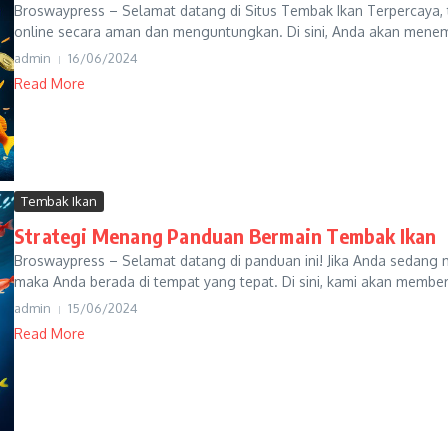
Broswaypress – Selamat datang di Situs Tembak Ikan Terpercaya,
online secara aman dan menguntungkan. Di sini, Anda akan menem
admin
16/06/2024
Read More
Tembak Ikan
Strategi Menang Panduan Bermain Tembak Ikan
Broswaypress – Selamat datang di panduan ini! Jika Anda sedang
maka Anda berada di tempat yang tepat. Di sini, kami akan member
admin
15/06/2024
Read More