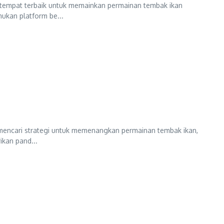
 tempat terbaik untuk memainkan permainan tembak ikan
ukan platform be...
 mencari strategi untuk memenangkan permainan tembak ikan,
ikan pand...