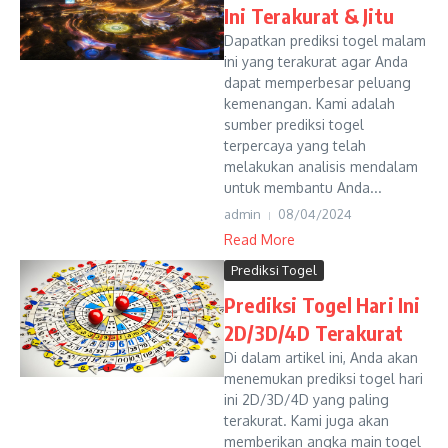
Ini Terakurat & Jitu
Dapatkan prediksi togel malam
ini yang terakurat agar Anda
dapat memperbesar peluang
kemenangan. Kami adalah
sumber prediksi togel
terpercaya yang telah
melakukan analisis mendalam
untuk membantu Anda...
admin
08/04/2024
Read More
Prediksi Togel
Prediksi Togel Hari Ini
2D/3D/4D Terakurat
Di dalam artikel ini, Anda akan
menemukan prediksi togel hari
ini 2D/3D/4D yang paling
terakurat. Kami juga akan
memberikan angka main togel