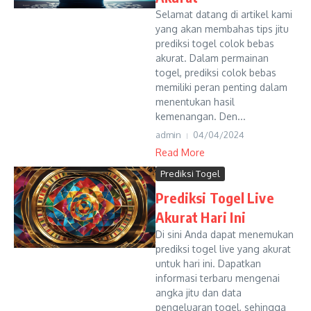
Selamat datang di artikel kami
yang akan membahas tips jitu
prediksi togel colok bebas
akurat. Dalam permainan
togel, prediksi colok bebas
memiliki peran penting dalam
menentukan hasil
kemenangan. Den...
admin
04/04/2024
Read More
Prediksi Togel
Prediksi Togel Live
Akurat Hari Ini
Di sini Anda dapat menemukan
prediksi togel live yang akurat
untuk hari ini. Dapatkan
informasi terbaru mengenai
angka jitu dan data
pengeluaran togel, sehingga