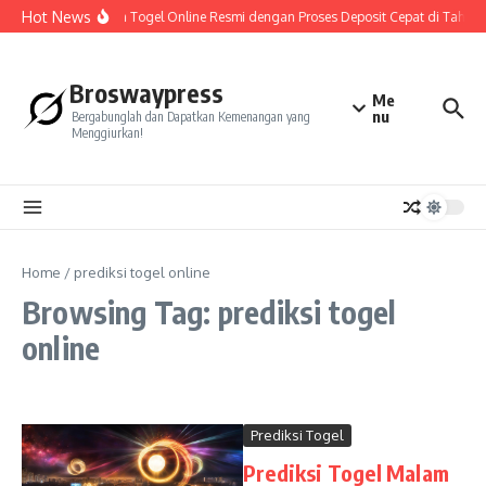
Skip to content
Hot News
Cara Daftar Akun Togel Online Resmi dengan Proses Deposit Cepat di Tahun 
Broswaypress
Me
nu
Bergabunglah dan Dapatkan Kemenangan yang
Menggiurkan!
Home
/
prediksi togel online
Browsing Tag: prediksi togel
online
Prediksi Togel
Prediksi Togel Malam