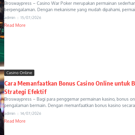
Broswaypress – Casino War Poker merupakan permainan sederhan
berpengalaman. Dengan mekanisme yang mudah dipahami, permaina
admin
15/07/2026
Read More
Casino Online
Cara Memanfaatkan Bonus Casino Online untuk 
Strategi Efektif
Broswaypress – Bagi para penggemar permainan kasino, bonus on
pengalaman bermain. Dengan memanfaatkan bonus kasino secara s
admin
14/07/2026
Read More