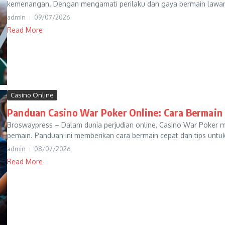
kemenangan. Dengan mengamati perilaku dan gaya bermain lawan,
admin
09/07/2026
Read More
Casino Online
Panduan Casino War Poker Online: Cara Bermain
Broswaypress – Dalam dunia perjudian online, Casino War Poker m
pemain. Panduan ini memberikan cara bermain cepat dan tips untuk
admin
08/07/2026
Read More