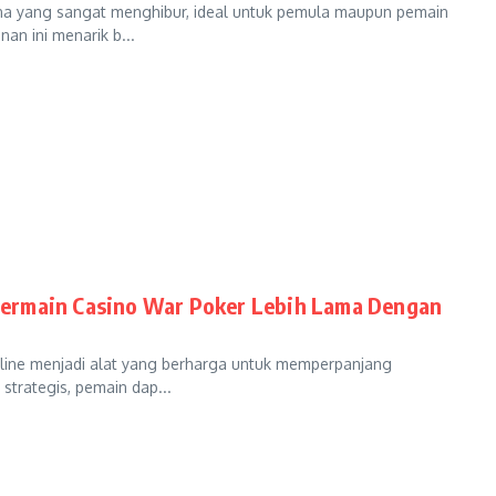
a yang sangat menghibur, ideal untuk pemula maupun pemain
n ini menarik b...
Bermain Casino War Poker Lebih Lama Dengan
line menjadi alat yang berharga untuk memperpanjang
trategis, pemain dap...