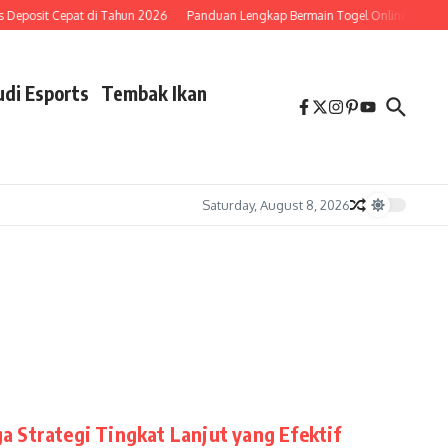
it Cepat di Tahun 2026
Panduan Lengkap Bermain Togel Online Terpercaya d
udi Esports
Tembak Ikan
Saturday, August 8, 2026
 Strategi Tingkat Lanjut yang Efektif