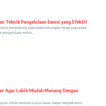
an Teknik Pengelolaan Emosi yang Efektif
hanya bergantung pada keberuntungan, tetapi juga pada
 pengelolaan emosi...
oker Agar Lebih Mudah Menang Dengan
puan untuk membaca pola lawan dapat menjadi kunci