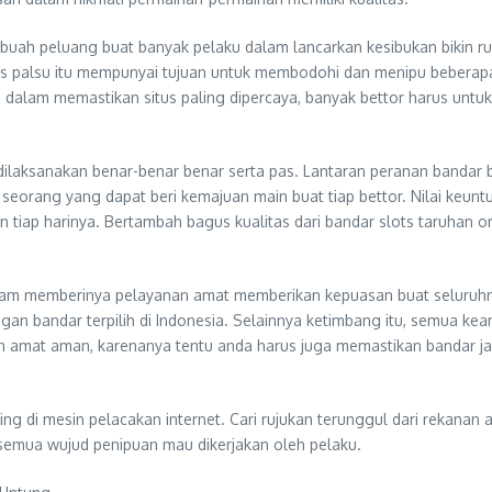
ah peluang buat banyak pelaku dalam lancarkan kesibukan bikin rugi
itus palsu itu mempunyai tujuan untuk membodohi dan menipu bebera
ve dalam memastikan situs paling dipercaya, banyak bettor harus untuk
 dilaksanakan benar-benar benar serta pas. Lantaran peranan bandar 
di seorang yang dapat beri kemajuan main buat tiap bettor. Nilai keun
p harinya. Bertambah bagus kualitas dari bandar slots taruhan onl
if dalam memberinya pelayanan amat memberikan kepuasan buat selur
n bandar terpilih di Indonesia. Selainnya ketimbang itu, semua kea
 amat aman, karenanya tentu anda harus juga memastikan bandar ja
 di mesin pelacakan internet. Cari rujukan terunggul dari rekanan a
emua wujud penipuan mau dikerjakan oleh pelaku.