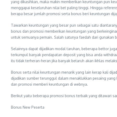
yang dikasihkan, maka makin memberikan keuntungan pun keuntu
menggapai keseluruhan nilai bet paling tinggi. Hingga referen
berapa besar jumlah promosi serta bonus beri keuntungan dija
Tawarkan keuntungan yang besar pun sebagai satu diantarany
bonus dan promosi memberikan keuntungan yang berkeinginan un
untuk semuanya pemain. Salah satunya faedah dari gunakan bo
Selainnya dapat dijadikan modal taruhan, beberapa bettor ju
terkumpul banyak pendapatan deposit yang bisa anda withdraw
itu tidak terheran-heran jika banyak betaruh akan ikhlas me
Bonus serta nilai keuntungan menarik yang lain kerap kali di
dijadikan sumber terunggul dalam menaklukkan pesaing yang ba
dan promosi memberi keuntungan di webnya.
Berikut yaitu beberapa promosi bonus terbaik yang ditawari sa
Bonus New Peserta