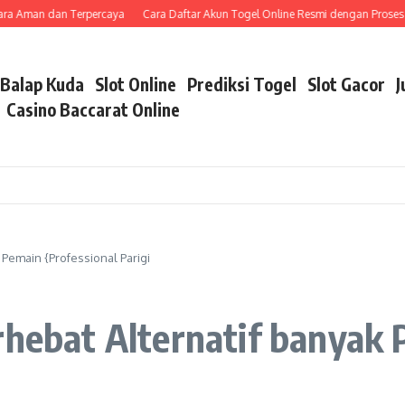
man dan Terpercaya
Cara Daftar Akun Togel Online Resmi dengan Proses Depo
Balap Kuda
Slot Online
Prediksi Togel
Slot Gacor
J
Casino Baccarat Online
 Pemain {Professional Parigi
rhebat Alternatif banyak 