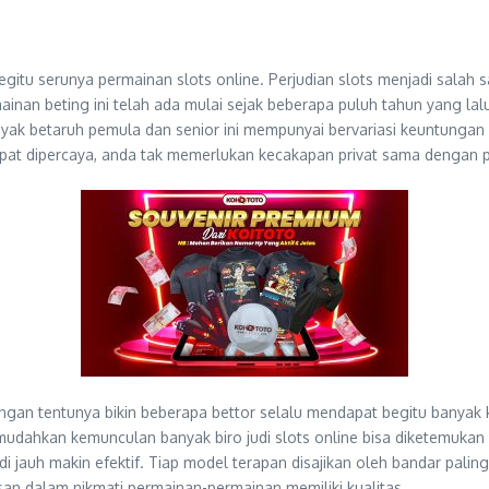
gitu serunya permainan slots online. Perjudian slots menjadi salah 
inan beting ini telah ada mulai sejak beberapa puluh tahun yang lal
yak betaruh pemula dan senior ini mempunyai bervariasi keuntungan
at dipercaya, anda tak memerlukan kecakapan privat sama dengan pe
n tentunya bikin beberapa bettor selalu mendapat begitu banyak ke
rmudahkan kemunculan banyak biro judi slots online bisa diketemukan
 jauh makin efektif. Tiap model terapan disajikan oleh bandar paling
san dalam nikmati permainan-permainan memiliki kualitas.