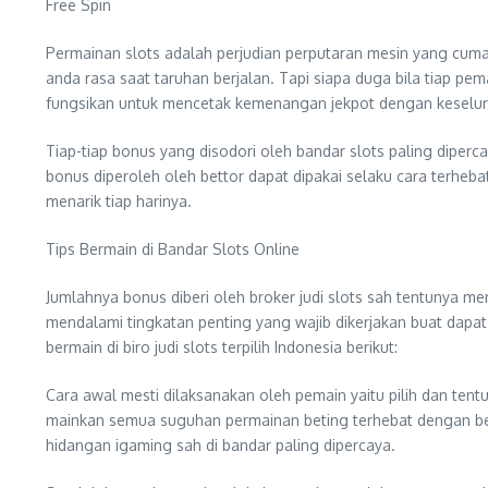
Free Spin
Permainan slots adalah perjudian perputaran mesin yang cuma
anda rasa saat taruhan berjalan. Tapi siapa duga bila tiap p
fungsikan untuk mencetak kemenangan jekpot dengan keseluru
Tiap-tiap bonus yang disodori oleh bandar slots paling diper
bonus diperoleh oleh bettor dapat dipakai selaku cara terheb
menarik tiap harinya.
Tips Bermain di Bandar Slots Online
Jumlahnya bonus diberi oleh broker judi slots sah tentunya m
mendalami tingkatan penting yang wajib dikerjakan buat dapa
bermain di biro judi slots terpilih Indonesia berikut:
Cara awal mesti dilaksanakan oleh pemain yaitu pilih dan tent
mainkan semua suguhan permainan beting terhebat dengan be
hidangan igaming sah di bandar paling dipercaya.