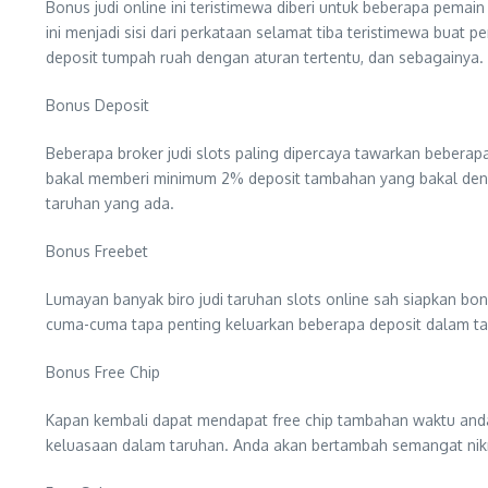
Bonus judi online ini teristimewa diberi untuk beberapa pem
ini menjadi sisi dari perkataan selamat tiba teristimewa buat 
deposit tumpah ruah dengan aturan tertentu, dan sebagainya.
Bonus Deposit
Beberapa broker judi slots paling dipercaya tawarkan beberapa
bakal memberi minimum 2% deposit tambahan yang bakal den
taruhan yang ada.
Bonus Freebet
Lumayan banyak biro judi taruhan slots online sah siapkan bo
cuma-cuma tapa penting keluarkan beberapa deposit dalam tar
Bonus Free Chip
Kapan kembali dapat mendapat free chip tambahan waktu anda
keluasaan dalam taruhan. Anda akan bertambah semangat nikm