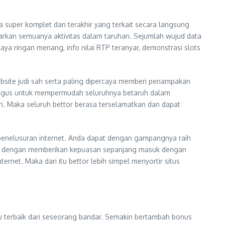
a super komplet dan terakhir yang terkait secara langsung
carkan semuanya aktivitas dalam taruhan. Sejumlah wujud data
ya ringan menang, info nilai RTP teranyar, demonstrasi slots
bsite judi sah serta paling dipercaya memberi penampakan
 bagus untuk mempermudah seluruhnya betaruh dalam
eri. Maka seluruh bettor berasa terselamatkan dan dapat
sin penelusuran internet. Anda dapat dengan gampangnya raih
uhan dengan memberikan kepuasan sepanjang masuk dengan
ernet. Maka dari itu bettor lebih simpel menyortir situs
u terbaik dari seseorang bandar. Semakin bertambah bonus