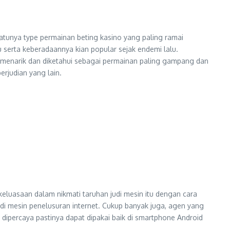
satunya type permainan beting kasino yang paling ramai
u serta keberadaannya kian popular sejak endemi lalu.
 menarik dan diketahui sebagai permainan paling gampang dan
rjudian yang lain.
luasaan dalam nikmati taruhan judi mesin itu dengan cara
 di mesin penelusuran internet. Cukup banyak juga, agen yang
 dipercaya pastinya dapat dipakai baik di smartphone Android