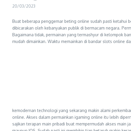
20/03/2023
Buat beberapa penggemar beting online sudah pasti ketahui be
dibicarakan oleh kebanyakan publik di bermacam negara. Perma
Bagaimana tidak, permainan yang termashyur di kelompok ban
mudah dimainkan. Waktu memainkan di bandar slots online dap
kemodernan technologi yang sekarang makin alami perkembanga
online. Akses dalam permainkan igaming online itu lebih dipe
sajikan terapan main pribadi buat mempermudah akses main jadi
maupun IOS. Sudah pasti ini membikin tiap betaruh makin kera