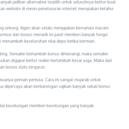
ak jadikan alternative terpilih untuk seluruhnya bettor buat
skan website di mesin penelusuran internet merupakan ketahui
ng untung. Agen akan selalu menjajakan bervariasi macam
romosi dan bonus menarik ini pasti memberi banyak fungsi
i menambah keseluruhan nilai depo ketika bermain.
beting. Semakin bertambah bonus dimenangi, maka semakin
ukan digapai bettor makin bertambah besar juga. Maka dari
an bonus slots tergacor.
semuanya pemain pemula. Cara ini sangat mujarab untuk
sa dipercaya akan berbarengan sajikan banyak sekali bonus
r nilai keuntungan memberi keuntungan yang banyak.