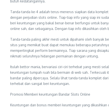
butuh kedatangannya.
Tanda-tanda ke-4 adalah terus-menerus siapkan data komplet d
dengan perjudian slots online. Tiap-tiap info yang siap ini 
beri keuntungan yang bakal benar-benar berfungsi untuk banya
online sah, dan sebagainya. Dengan tiap info dikasihkan oleh
Tanda-tanda paling akhir mesti untuk dipahami oleh banyak b
situs yang memikat buat dapat memukau beberapa petaruhnya.
mempertingkat perform bermainnya. Tiap sarana yang disiapkan 
nikmati seluruhnya hidangan permainan dengan untung.
Itulah bettor mania, bervariasi ciri-ciri terhebat yang mesti 
keuntungan tumpah ruah bila bermain di web sah. Terkecuali
bandar paling dipercaya. Selalu lihat tanda-tanda komplet dari
terhebat dan sangat beri keuntungan.
Promosi Memberi keuntungan Bandar Slots Online
Keuntungan dan bonus memberi keuntungan yang dikasihkan ole