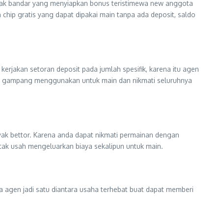
anyak bandar yang menyiapkan bonus teristimewa new anggota
n chip gratis yang dapat dipakai main tanpa ada deposit, saldo
kerjakan setoran deposit pada jumlah spesifik, karena itu agen
a gampang menggunakan untuk main dan nikmati seluruhnya
nyak bettor. Karena anda dapat nikmati permainan dengan
tak usah mengeluarkan biaya sekalipun untuk main.
 agen jadi satu diantara usaha terhebat buat dapat memberi