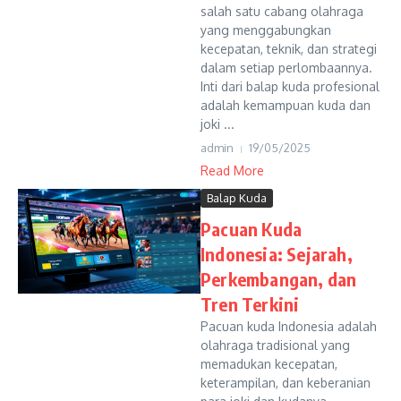
salah satu cabang olahraga
yang menggabungkan
kecepatan, teknik, dan strategi
dalam setiap perlombaannya.
Inti dari balap kuda profesional
adalah kemampuan kuda dan
joki ...
admin
19/05/2025
Read More
Balap Kuda
Pacuan Kuda
Indonesia: Sejarah,
Perkembangan, dan
Tren Terkini
Pacuan kuda Indonesia adalah
olahraga tradisional yang
memadukan kecepatan,
keterampilan, dan keberanian