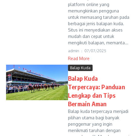
platform online yang
memungkinkan pengguna
untuk memasang taruhan pada
berbagai jenis balapan kuda.
Situs ini menyediakan akses
mudah dan cepat untuk
mengikuti balapan, memanta...
admin
07/07/2025
Read More
Balap Kuda
Balap Kuda
Terpercaya: Panduan
Lengkap dan Tips
Bermain Aman
Balap kuda terpercaya menjadi
pilihan utama bagi banyak
penggemar yang ingin
menikmati taruhan dengan