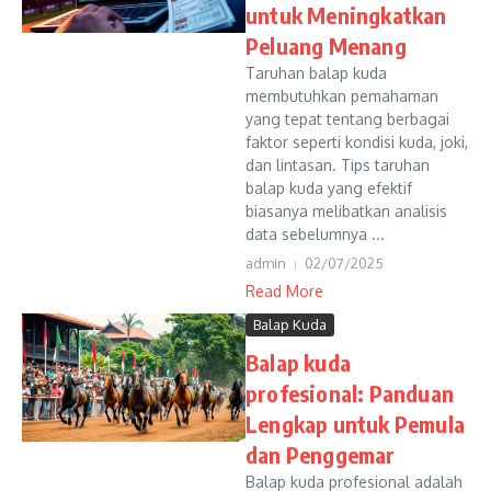
untuk Meningkatkan
Peluang Menang
Taruhan balap kuda
membutuhkan pemahaman
yang tepat tentang berbagai
faktor seperti kondisi kuda, joki,
dan lintasan. Tips taruhan
balap kuda yang efektif
biasanya melibatkan analisis
data sebelumnya ...
admin
02/07/2025
Read More
Balap Kuda
Balap kuda
profesional: Panduan
Lengkap untuk Pemula
dan Penggemar
Balap kuda profesional adalah