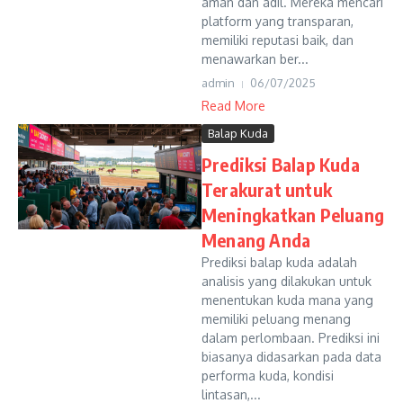
aman dan adil. Mereka mencari
platform yang transparan,
memiliki reputasi baik, dan
menawarkan ber...
admin
06/07/2025
Read More
Balap Kuda
Prediksi Balap Kuda
Terakurat untuk
Meningkatkan Peluang
Menang Anda
Prediksi balap kuda adalah
analisis yang dilakukan untuk
menentukan kuda mana yang
memiliki peluang menang
dalam perlombaan. Prediksi ini
biasanya didasarkan pada data
performa kuda, kondisi
lintasan,...