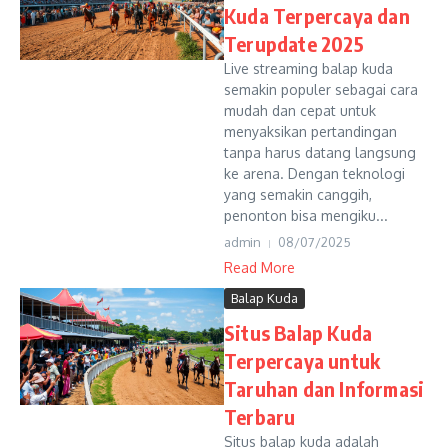
Kuda Terpercaya dan
Terupdate 2025
Live streaming balap kuda
semakin populer sebagai cara
mudah dan cepat untuk
menyaksikan pertandingan
tanpa harus datang langsung
ke arena. Dengan teknologi
yang semakin canggih,
penonton bisa mengiku...
admin
08/07/2025
Read More
Balap Kuda
Situs Balap Kuda
Terpercaya untuk
Taruhan dan Informasi
Terbaru
Situs balap kuda adalah