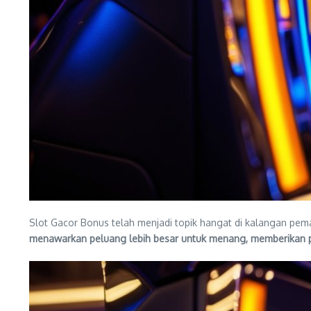
Slot Gacor Bonus telah menjadi topik hangat di kalangan pe
menawarkan peluang lebih besar untuk menang, memberikan 