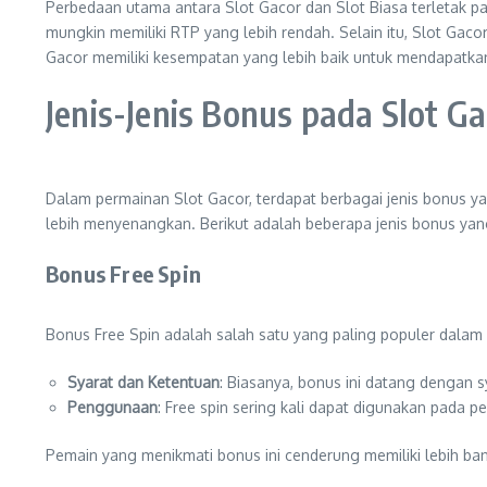
Perbedaan utama antara Slot Gacor dan Slot Biasa terletak pad
mungkin memiliki RTP yang lebih rendah. Selain itu, Slot Gac
Gacor memiliki kesempatan yang lebih baik untuk mendapatka
Jenis-Jenis Bonus pada Slot G
Dalam permainan Slot Gacor, terdapat berbagai jenis bonus
lebih menyenangkan. Berikut adalah beberapa jenis bonus yang
Bonus Free Spin
Bonus Free Spin adalah salah satu yang paling populer dala
Syarat dan Ketentuan
: Biasanya, bonus ini datang dengan 
Penggunaan
: Free spin sering kali dapat digunakan pada 
Pemain yang menikmati bonus ini cenderung memiliki lebih 