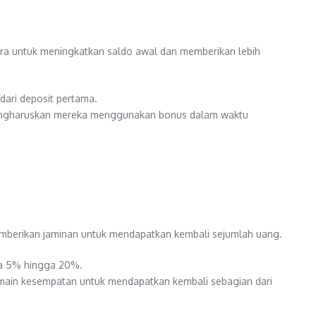
cara untuk meningkatkan saldo awal dan memberikan lebih
dari deposit pertama.
 mengharuskan mereka menggunakan bonus dalam waktu
emberikan jaminan untuk mendapatkan kembali sejumlah uang.
ara 5% hingga 20%.
emain kesempatan untuk mendapatkan kembali sebagian dari