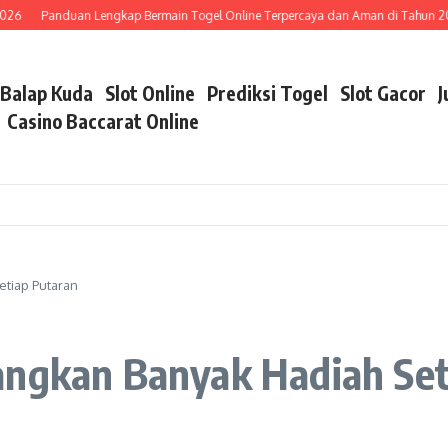
duan Lengkap Bermain Togel Online Terpercaya dan Aman di Tahun 2026
Lipu
Balap Kuda
Slot Online
Prediksi Togel
Slot Gacor
J
Casino Baccarat Online
etiap Putaran
angkan Banyak Hadiah Set