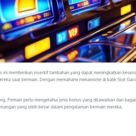
s ini memberikan insentif tambahan yang dapat meningkatkan kesena
ereka saat bermain. Dengan memahami mekanisme di balik Slot Gaco
ting. Pemain perlu mengetahui jenis bonus yang ditawarkan dan ba
menangan yang lebih besar dalam pengalaman bermain mereka.