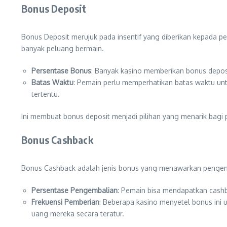
Bonus Deposit
Bonus Deposit merujuk pada insentif yang diberikan kepada p
banyak peluang bermain.
Persentase Bonus
: Banyak kasino memberikan bonus deposi
Batas Waktu
: Pemain perlu memperhatikan batas waktu u
tertentu.
Ini membuat bonus deposit menjadi pilihan yang menarik bagi
Bonus Cashback
Bonus Cashback adalah jenis bonus yang menawarkan pengemba
Persentase Pengembalian
: Pemain bisa mendapatkan cashba
Frekuensi Pemberian
: Beberapa kasino menyetel bonus ini
uang mereka secara teratur.