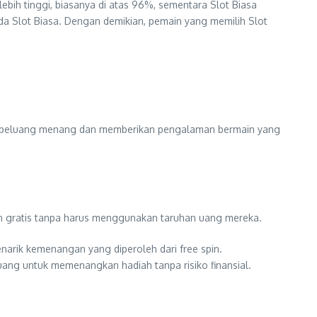
ebih tinggi, biasanya di atas 96%, sementara Slot Biasa
ada Slot Biasa. Dengan demikian, pemain yang memilih Slot
kan peluang menang dan memberikan pengalaman bermain yang
an gratis tanpa harus menggunakan taruhan uang mereka.
enarik kemenangan yang diperoleh dari free spin.
luang untuk memenangkan hadiah tanpa risiko finansial.