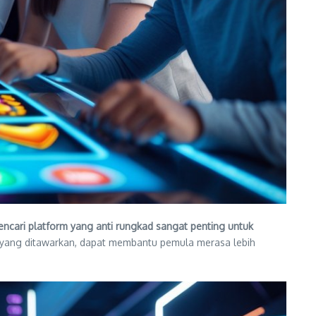
ncari platform yang anti rungkad sangat penting untuk
n yang ditawarkan, dapat membantu pemula merasa lebih