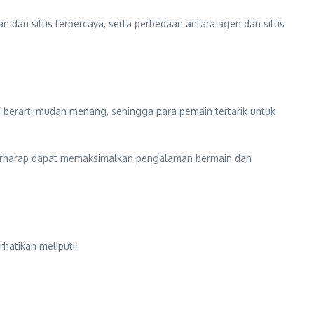
an dari situs terpercaya, serta perbedaan antara agen dan situs
” berarti mudah menang, sehingga para pemain tertarik untuk
berharap dapat memaksimalkan pengalaman bermain dan
hatikan meliputi: