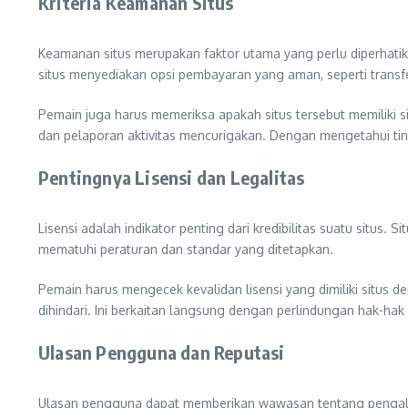
Kriteria Keamanan Situs
Keamanan situs merupakan faktor utama yang perlu diperhatik
situs menyediakan opsi pembayaran yang aman, seperti transfe
Pemain juga harus memeriksa apakah situs tersebut memiliki
dan pelaporan aktivitas mencurigakan. Dengan mengetahui ti
Pentingnya Lisensi dan Legalitas
Lisensi adalah indikator penting dari kredibilitas suatu situs. 
mematuhi peraturan dan standar yang ditetapkan.
Pemain harus mengecek kevalidan lisensi yang dimiliki situs den
dihindari. Ini berkaitan langsung dengan perlindungan hak-h
Ulasan Pengguna dan Reputasi
Ulasan pengguna dapat memberikan wawasan tentang pengalama