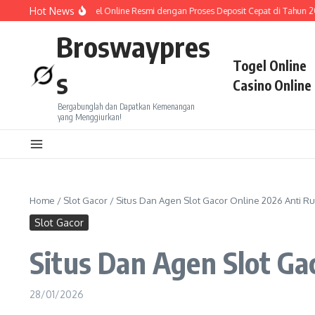
Skip to content
Hot News
tar Akun Togel Online Resmi dengan Proses Deposit Cepat di Tahun 2026
Pand
Broswaypres
Togel Online
s
Casino Online
Bergabunglah dan Dapatkan Kemenangan
yang Menggiurkan!
Home
/
Slot Gacor
/
Situs Dan Agen Slot Gacor Online 2026 Anti 
Slot Gacor
Situs Dan Agen Slot G
28/01/2026