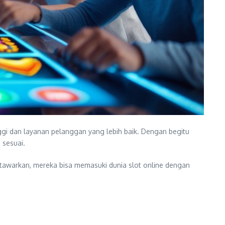
ggi dan layanan pelanggan yang lebih baik. Dengan begitu
 sesuai.
awarkan, mereka bisa memasuki dunia slot online dengan