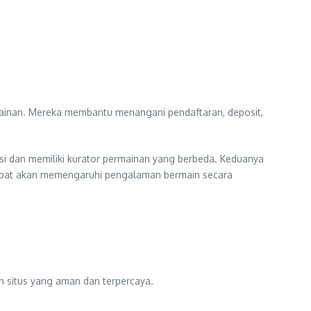
mainan. Mereka membantu menangani pendaftaran, deposit,
si dan memiliki kurator permainan yang berbeda. Keduanya
g tepat akan memengaruhi pengalaman bermain secara
n situs yang aman dan terpercaya.