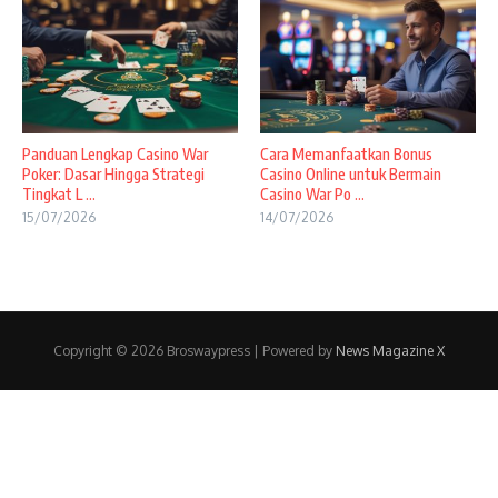
Panduan Lengkap Casino War
Cara Memanfaatkan Bonus
Poker: Dasar Hingga Strategi
Casino Online untuk Bermain
Tingkat L ...
Casino War Po ...
15/07/2026
14/07/2026
Copyright © 2026 Broswaypress | Powered by
News Magazine X