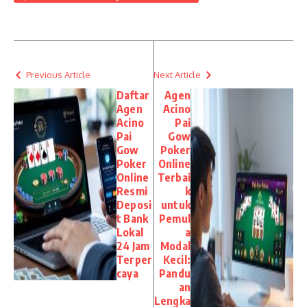
Previous Article
Next Article
Daftar
Agen
Agen
Acino
Acino
Pai
Pai
Gow
Gow
Poker
Poker
Online
Online
Terbai
Resmi
k
Deposi
untuk
t Bank
Pemul
Lokal
a
24 Jam
Modal
Terper
Kecil:
caya
Pandu
an
Lengka