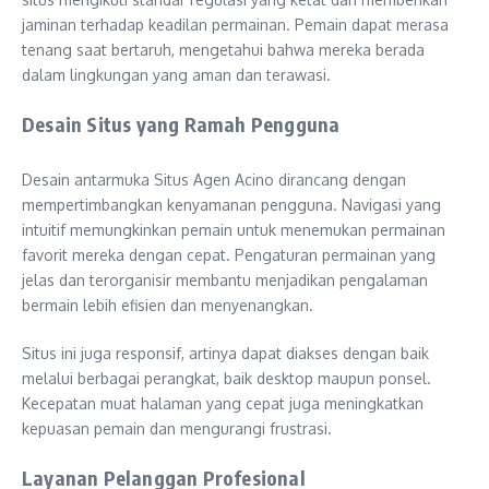
jaminan terhadap keadilan permainan. Pemain dapat merasa
tenang saat bertaruh, mengetahui bahwa mereka berada
dalam lingkungan yang aman dan terawasi.
Desain Situs yang Ramah Pengguna
Desain antarmuka Situs Agen Acino dirancang dengan
mempertimbangkan kenyamanan pengguna. Navigasi yang
intuitif memungkinkan pemain untuk menemukan permainan
favorit mereka dengan cepat. Pengaturan permainan yang
jelas dan terorganisir membantu menjadikan pengalaman
bermain lebih efisien dan menyenangkan.
Situs ini juga responsif, artinya dapat diakses dengan baik
melalui berbagai perangkat, baik desktop maupun ponsel.
Kecepatan muat halaman yang cepat juga meningkatkan
kepuasan pemain dan mengurangi frustrasi.
Layanan Pelanggan Profesional