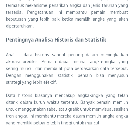
termasuk mekanisme penarikan angka dan jenis taruhan yang
tersedia. Pengetahuan ini membantu pemain membuat
keputusan yang lebih baik ketika memilih angka yang akan
dipertaruhkan.
Pentingnya Analisa Historis dan Statistik
Analisis data historis sangat penting dalam meningkatkan
akurasi prediksi. Pemain dapat melihat angka-angka yang
sering muncul dan membuat pola berdasarkan data tersebut.
Dengan menggunakan statistik, pemain bisa menyusun
strategi yang lebih efektif.
Data historis biasanya mencakup angka-angka yang telah
ditarik dalam kurun waktu tertentu. Banyak pemain memilih
untuk menggunakan tabel atau grafik untuk memvisualisasikan
tren angka. Ini membantu mereka dalam memilih angka-angka
yang memiliki peluang lebih tinggi untuk muncul.