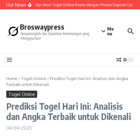
Skip to content
Hot News
Cara Daftar Akun Togel Online Resmi dengan Proses Deposit Cepat d
Broswaypress
Me
nu
Bergabunglah dan Dapatkan Kemenangan yang
Menggiurkan!
Home
/
Togel Online
/
Prediksi Togel Hari Ini: Analisis dan Angka
Terbaik untuk Dikenali
Togel Online
Prediksi Togel Hari Ini: Analisis
dan Angka Terbaik untuk Dikenali
04/04/2025