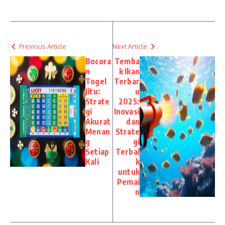
Previous Article
Next Article
Bocora
Temba
n
k Ikan
Togel
Terbar
Jitu:
u
Strate
2025:
gi
Inovasi
Akurat
dan
Menan
Strate
g
gi
Setiap
Terbai
Kali
k
untuk
Pemai
n