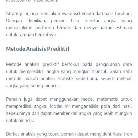
Strategi ini juga mencakup evaluasi berkala dari hasil taruhan.
Dengan demikian, pemain bisa menilai angka yang
menunjukkan performa terbaik dan menyesuaikan estimasi
untuk taruhan berikutnya.
Metode Analisis Prediktif
Metode analisis prediktif berfokus pada pengolahan data
untuk memprediksi angka yang mungkin muncul. Salah satu
metode adalah analisis statistik sederhana, seperti melihat
angka yang sering muncul.
Pemain juga dapat menggunakan model matematis untuk
memprediksi angka. Model ini menganalisis pola dari hasil
sebelumnya dan dapat memberikan angka yang lebih mungkin
untuk muncul.
Berkat analisis yang tepat, pemain dapat mengidentifikasi tren