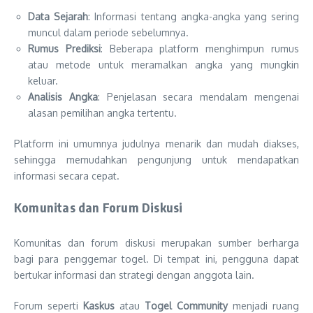
Data Sejarah
: Informasi tentang angka-angka yang sering
muncul dalam periode sebelumnya.
Rumus Prediksi
: Beberapa platform menghimpun rumus
atau metode untuk meramalkan angka yang mungkin
keluar.
Analisis Angka
: Penjelasan secara mendalam mengenai
alasan pemilihan angka tertentu.
Platform ini umumnya judulnya menarik dan mudah diakses,
sehingga memudahkan pengunjung untuk mendapatkan
informasi secara cepat.
Komunitas dan Forum Diskusi
Komunitas dan forum diskusi merupakan sumber berharga
bagi para penggemar togel. Di tempat ini, pengguna dapat
bertukar informasi dan strategi dengan anggota lain.
Forum seperti
Kaskus
atau
Togel Community
menjadi ruang