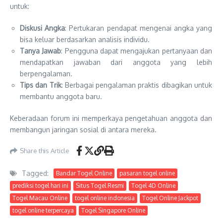
untuk:
Diskusi Angka
: Pertukaran pendapat mengenai angka yang
bisa keluar berdasarkan analisis individu.
Tanya Jawab
: Pengguna dapat mengajukan pertanyaan dan
mendapatkan jawaban dari anggota yang lebih
berpengalaman.
Tips dan Trik
: Berbagai pengalaman praktis dibagikan untuk
membantu anggota baru.
Keberadaan forum ini memperkaya pengetahuan anggota dan
membangun jaringan sosial di antara mereka.
Share this Article
Tagged:
Bandar Togel Online
pasaran togel online
prediksi togel hari ini
Situs Togel Resmi
Togel 4D Online
Togel Macau Online
togel online indonesia
Togel Online Jackpot
togel online terpercaya
Togel Singapore Online