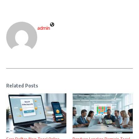
admin
Related Posts