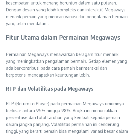
kesempatan untuk menang beruntun dalam satu putaran.
Dengan desain yang lebih kompleks dan interaktif, Megaways
menarik pemain yang mencari variasi dan pengalaman bermain
yang lebih mendalam.
Fitur Utama dalam Permainan Megaways
Permainan Megaways menawarkan beragam fitur menarik
yang meningkatkan pengalaman bermain. Setiap elemen yang
ada berkontribusi pada cara pemain berinteraksi dan
berpotensi mendapatkan keuntungan lebih.
RTP dan Volatilitas pada Megaways
RTP (Return to Player) pada permainan Megaways umumnya
berkisar antara 95% hingga 98%. Angka ini menunjukkan
persentase dari total taruhan yang kembali kepada pemain
dalam jangka panjang. Volatilitas permainan ini cenderung
tinggi, yang berarti pemain bisa mengalami variasi besar dalam