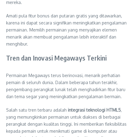
mereka.
Amati pula fitur bonus dan putaran gratis yang ditawarkan,
karena ini dapat secara signifikan meningkatkan pengalaman
permainan. Memilih permainan yang menyajikan elemen
menarik akan membuat pengalaman lebih interaktif dan
menghibur.
Tren dan Inovasi Megaways Terkini
Permainan Megaways terus berinovasi, menarik perhatian
pemain di seluruh dunia. Dalam beberapa tahun terakhir,
pengembang perangkat lunak telah menghadirkan fitur baru
dan tema segar yang meningkatkan pengalaman bermain.
Salah satu tren terbaru adalah
integrasi teknologi HTML5
,
yang memungkinkan permainan untuk diakses di berbagai
perangkat dengan kualitas tinggi. Ini memberikan fleksibilitas
kepada pemain untuk menikmati game di komputer atau