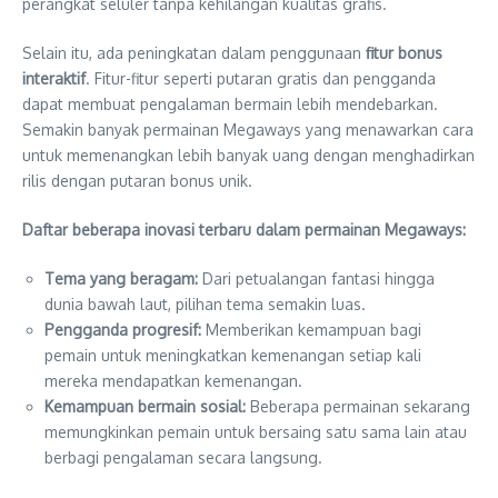
perangkat seluler tanpa kehilangan kualitas grafis.
Selain itu, ada peningkatan dalam penggunaan
fitur bonus
interaktif
. Fitur-fitur seperti putaran gratis dan pengganda
dapat membuat pengalaman bermain lebih mendebarkan.
Semakin banyak permainan Megaways yang menawarkan cara
untuk memenangkan lebih banyak uang dengan menghadirkan
rilis dengan putaran bonus unik.
Daftar beberapa inovasi terbaru dalam permainan Megaways:
Tema yang beragam:
Dari petualangan fantasi hingga
dunia bawah laut, pilihan tema semakin luas.
Pengganda progresif:
Memberikan kemampuan bagi
pemain untuk meningkatkan kemenangan setiap kali
mereka mendapatkan kemenangan.
Kemampuan bermain sosial:
Beberapa permainan sekarang
memungkinkan pemain untuk bersaing satu sama lain atau
berbagi pengalaman secara langsung.