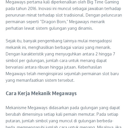
Megaways pertama kali diperkenalkan oleh Big Time Gaming
pada tahun 2016. Inovasi ini muncul sebagai jawaban terhadap
penurunan minat terhadap slot tradisional. Dengan peluncuran
permainan seperti “Dragon Born,” Megaways menarik
perhatian lewat sistem gulungan yang dinamis.
Sejak itu, banyak pengembang lainnya mulai mengadopsi
mekanik ini, menghasilkan berbagai variasi yang menarik.
Dengan karakteristik yang menyuguhkan antara 2 hingga 7
simbol per gulungan, jumlah cara untuk menang dapat
bervariasi antara ribuan hingga jutaan. Keberhasilan
Megaways telah menginspirasi sejumlah permainan slot baru
yang memanfaatkan sistem tersebut.
Cara Kerja Mekanik Megaways
Mekanisme Megaways didasarkan pada gulungan yang dapat
berubah dimensinya setiap kali pemain memutar. Pada setiap
putaran, jumlah simbol yang muncul di gulungan berbeda-
beda, mempengaruhi jumlah cara untuk menang. Misalnya, jika