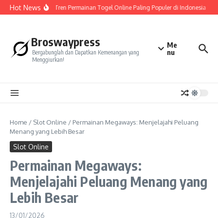
Skip to content
Hot News
Analisis Tren Permainan Togel Online Paling Populer di Indonesia T
Broswaypress
Me
nu
Bergabunglah dan Dapatkan Kemenangan yang
Menggiurkan!
Home
/
Slot Online
/
Permainan Megaways: Menjelajahi Peluang
Menang yang Lebih Besar
Slot Online
Permainan Megaways:
Menjelajahi Peluang Menang yang
Lebih Besar
13/01/2026