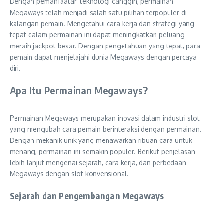
Dengan pemanfaatan teknologi canggih, permainan
Megaways telah menjadi salah satu pilihan terpopuler di
kalangan pemain. Mengetahui cara kerja dan strategi yang
tepat dalam permainan ini dapat meningkatkan peluang
meraih jackpot besar. Dengan pengetahuan yang tepat, para
pemain dapat menjelajahi dunia Megaways dengan percaya
diri.
Apa Itu Permainan Megaways?
Permainan Megaways merupakan inovasi dalam industri slot
yang mengubah cara pemain berinteraksi dengan permainan.
Dengan mekanik unik yang menawarkan ribuan cara untuk
menang, permainan ini semakin populer. Berikut penjelasan
lebih lanjut mengenai sejarah, cara kerja, dan perbedaan
Megaways dengan slot konvensional.
Sejarah dan Pengembangan Megaways