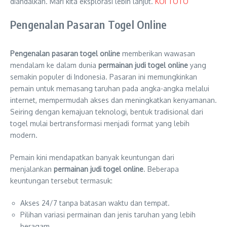
diandalkan. Mari kita eksplorasi lebih lanjut.
KOI TOTO
Pengenalan Pasaran Togel Online
Pengenalan pasaran togel online
memberikan wawasan
mendalam ke dalam dunia
permainan judi togel online
yang
semakin populer di Indonesia. Pasaran ini memungkinkan
pemain untuk memasang taruhan pada angka-angka melalui
internet, mempermudah akses dan meningkatkan kenyamanan.
Seiring dengan kemajuan teknologi, bentuk tradisional dari
togel mulai bertransformasi menjadi format yang lebih
modern.
Pemain kini mendapatkan banyak keuntungan dari
menjalankan
permainan judi togel online
. Beberapa
keuntungan tersebut termasuk:
Akses 24/7 tanpa batasan waktu dan tempat.
Pilihan variasi permainan dan jenis taruhan yang lebih
beragam.