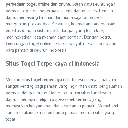
perbedaan togel offline dan online
. Salah satu keuntungan
bermain togel online termasuk kemudahan akses. Pemain
dapat memasang taruhan dari mana saja tanpa perlu
mengunjungi lokasi fisik. Selain itu, keamanan data menjadi
prioritas dengan sistem perlindungan yang lebih baik,
meningkatkan rasa nyaman saat bermain. Dengan begitu,
keuntungan togel online
semakin banyak menarik perhatian
para pemain di seluruh Indonesia.
Situs Togel Terpercaya di Indonesia
Mencari
situs togel terpercaya
di Indonesia menjadi hal yang
sangat penting bagi pemain yang ingin menikmati pengalaman
bermain dengan aman. Beberapa
ciri-ciri situs togel
yang
dapat dipercaya meliputi aspek-aspek tertentu yang
memastikan kenyamanan dan keamanan pemain. Memahami
karakteristik ini akan membantu pemain memilih situs yang
tepat.