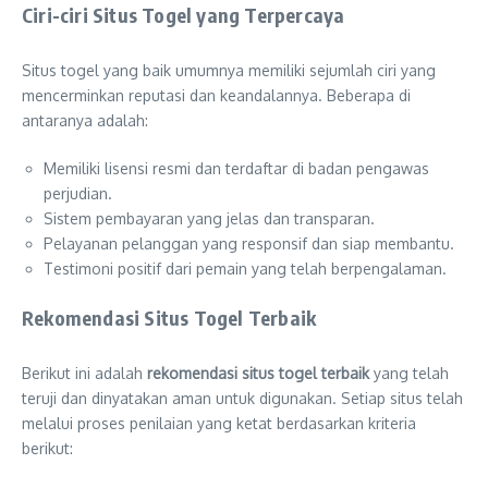
Ciri-ciri Situs Togel yang Terpercaya
Situs togel yang baik umumnya memiliki sejumlah ciri yang
mencerminkan reputasi dan keandalannya. Beberapa di
antaranya adalah:
Memiliki lisensi resmi dan terdaftar di badan pengawas
perjudian.
Sistem pembayaran yang jelas dan transparan.
Pelayanan pelanggan yang responsif dan siap membantu.
Testimoni positif dari pemain yang telah berpengalaman.
Rekomendasi Situs Togel Terbaik
Berikut ini adalah
rekomendasi situs togel terbaik
yang telah
teruji dan dinyatakan aman untuk digunakan. Setiap situs telah
melalui proses penilaian yang ketat berdasarkan kriteria
berikut: