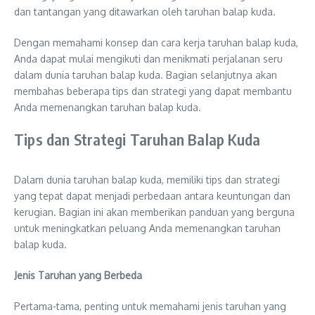
dan tantangan yang ditawarkan oleh taruhan balap kuda.
Dengan memahami konsep dan cara kerja taruhan balap kuda,
Anda dapat mulai mengikuti dan menikmati perjalanan seru
dalam dunia taruhan balap kuda. Bagian selanjutnya akan
membahas beberapa tips dan strategi yang dapat membantu
Anda memenangkan taruhan balap kuda.
Tips dan Strategi Taruhan Balap Kuda
Dalam dunia taruhan balap kuda, memiliki tips dan strategi
yang tepat dapat menjadi perbedaan antara keuntungan dan
kerugian. Bagian ini akan memberikan panduan yang berguna
untuk meningkatkan peluang Anda memenangkan taruhan
balap kuda.
Jenis Taruhan yang Berbeda
Pertama-tama, penting untuk memahami jenis taruhan yang