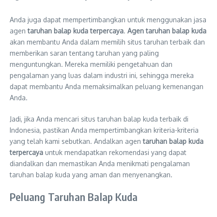
Anda juga dapat mempertimbangkan untuk menggunakan jasa
agen
taruhan balap kuda terpercaya
.
Agen taruhan balap kuda
akan membantu Anda dalam memilih situs taruhan terbaik dan
memberikan saran tentang taruhan yang paling
menguntungkan. Mereka memiliki pengetahuan dan
pengalaman yang luas dalam industri ini, sehingga mereka
dapat membantu Anda memaksimalkan peluang kemenangan
Anda.
Jadi, jika Anda mencari situs taruhan balap kuda terbaik di
Indonesia, pastikan Anda mempertimbangkan kriteria-kriteria
yang telah kami sebutkan. Andalkan agen
taruhan balap kuda
terpercaya
untuk mendapatkan rekomendasi yang dapat
diandalkan dan memastikan Anda menikmati pengalaman
taruhan balap kuda yang aman dan menyenangkan.
Peluang Taruhan Balap Kuda