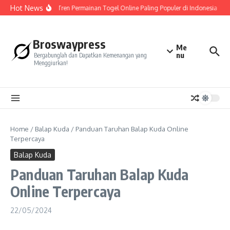
Skip to content
Hot News
Analisis Tren Permainan Togel Online Paling Populer di Indonesia T
Broswaypress
Me
nu
Bergabunglah dan Dapatkan Kemenangan yang
Menggiurkan!
Home
/
Balap Kuda
/
Panduan Taruhan Balap Kuda Online
Terpercaya
Balap Kuda
Panduan Taruhan Balap Kuda
Online Terpercaya
22/05/2024