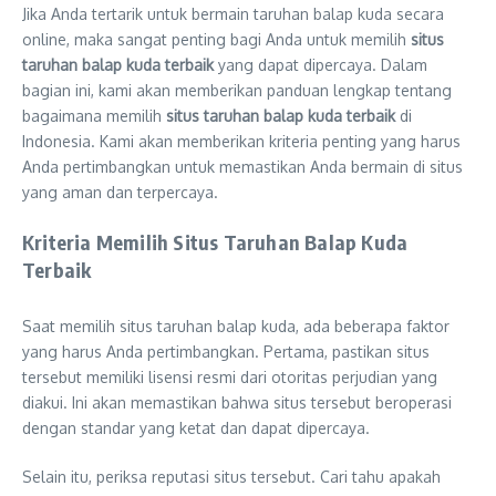
Jika Anda tertarik untuk bermain taruhan balap kuda secara
online, maka sangat penting bagi Anda untuk memilih
situs
taruhan balap kuda terbaik
yang dapat dipercaya. Dalam
bagian ini, kami akan memberikan panduan lengkap tentang
bagaimana memilih
situs taruhan balap kuda terbaik
di
Indonesia. Kami akan memberikan kriteria penting yang harus
Anda pertimbangkan untuk memastikan Anda bermain di situs
yang aman dan terpercaya.
Kriteria Memilih Situs Taruhan Balap Kuda
Terbaik
Saat memilih situs taruhan balap kuda, ada beberapa faktor
yang harus Anda pertimbangkan. Pertama, pastikan situs
tersebut memiliki lisensi resmi dari otoritas perjudian yang
diakui. Ini akan memastikan bahwa situs tersebut beroperasi
dengan standar yang ketat dan dapat dipercaya.
Selain itu, periksa reputasi situs tersebut. Cari tahu apakah