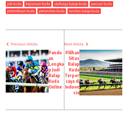
joki kuda
kejuaraan kuda
olahraga balap kuda
pacuan kuda
perlombaan kuda
pertaruhan kuda
taruhan balap kuda
Previous Article
Next Article
Pandu
Pilihan
an
Situs
Lengka
Balap
p Judi
Kuda
Balap
Terper
Kuda
caya di
Online
Indone
sia