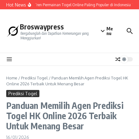
Skip to content
Hot News
Analisis Tren Permainan Togel Online Paling Populer di Indonesia Ta
Broswaypress
Me
nu
Bergabunglah dan Dapatkan Kemenangan yang
Menggiurkan!
Home
/
Prediksi Togel
/
Panduan Memilih Agen Prediksi Togel HK
Online 2026 Terbaik Untuk Menang Besar
Prediksi Togel
Panduan Memilih Agen Prediksi
Togel HK Online 2026 Terbaik
Untuk Menang Besar
16/01/2026