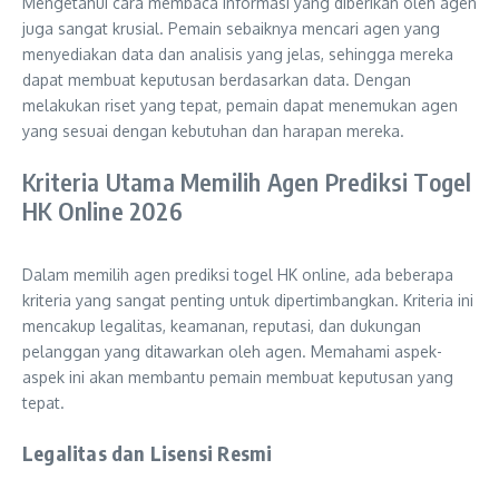
Mengetahui cara membaca informasi yang diberikan oleh agen
juga sangat krusial. Pemain sebaiknya mencari agen yang
menyediakan data dan analisis yang jelas, sehingga mereka
dapat membuat keputusan berdasarkan data. Dengan
melakukan riset yang tepat, pemain dapat menemukan agen
yang sesuai dengan kebutuhan dan harapan mereka.
Kriteria Utama Memilih Agen Prediksi Togel
HK Online 2026
Dalam memilih agen prediksi togel HK online, ada beberapa
kriteria yang sangat penting untuk dipertimbangkan. Kriteria ini
mencakup legalitas, keamanan, reputasi, dan dukungan
pelanggan yang ditawarkan oleh agen. Memahami aspek-
aspek ini akan membantu pemain membuat keputusan yang
tepat.
Legalitas dan Lisensi Resmi