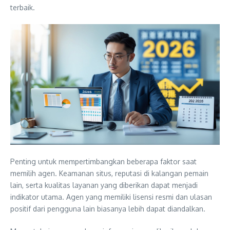
terbaik.
Penting untuk mempertimbangkan beberapa faktor saat
memilih agen. Keamanan situs, reputasi di kalangan pemain
lain, serta kualitas layanan yang diberikan dapat menjadi
indikator utama. Agen yang memiliki lisensi resmi dan ulasan
positif dari pengguna lain biasanya lebih dapat diandalkan.