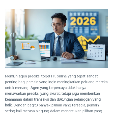
Memilih agen prediksi togel HK online yang tepat sangat
penting bagi pemain yang ingin meningkatkan peluang mereka
untuk menang.
Agen yang terpercaya tidak hanya
menawarkan prediksi yang akurat, tetapi juga memberikan
keamanan dalam transaksi dan dukungan pelanggan yang
baik.
Dengan begitu banyak pilihan yang tersedia, pemain
sering kali merasa bingung dalam menentukan pilihan yang