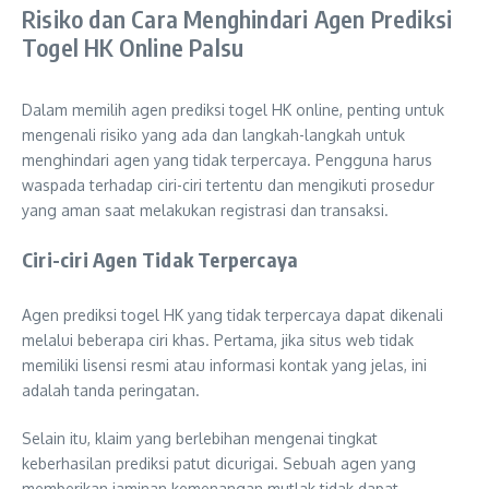
Risiko dan Cara Menghindari Agen Prediksi
Togel HK Online Palsu
Dalam memilih agen prediksi togel HK online, penting untuk
mengenali risiko yang ada dan langkah-langkah untuk
menghindari agen yang tidak terpercaya. Pengguna harus
waspada terhadap ciri-ciri tertentu dan mengikuti prosedur
yang aman saat melakukan registrasi dan transaksi.
Ciri-ciri Agen Tidak Terpercaya
Agen prediksi togel HK yang tidak terpercaya dapat dikenali
melalui beberapa ciri khas. Pertama, jika situs web tidak
memiliki lisensi resmi atau informasi kontak yang jelas, ini
adalah tanda peringatan.
Selain itu, klaim yang berlebihan mengenai tingkat
keberhasilan prediksi patut dicurigai. Sebuah agen yang
memberikan jaminan kemenangan mutlak tidak dapat