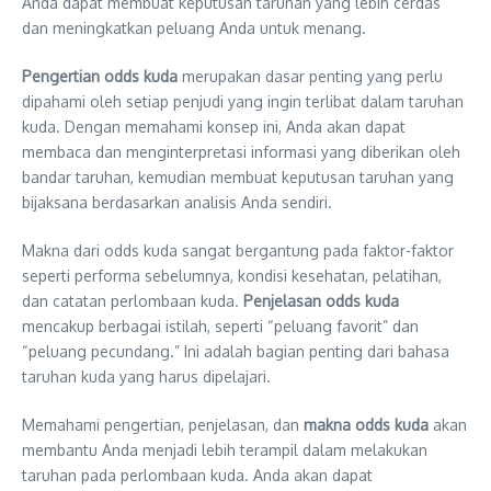
Anda dapat membuat keputusan taruhan yang lebih cerdas
dan meningkatkan peluang Anda untuk menang.
Pengertian odds kuda
merupakan dasar penting yang perlu
dipahami oleh setiap penjudi yang ingin terlibat dalam taruhan
kuda. Dengan memahami konsep ini, Anda akan dapat
membaca dan menginterpretasi informasi yang diberikan oleh
bandar taruhan, kemudian membuat keputusan taruhan yang
bijaksana berdasarkan analisis Anda sendiri.
Makna dari odds kuda sangat bergantung pada faktor-faktor
seperti performa sebelumnya, kondisi kesehatan, pelatihan,
dan catatan perlombaan kuda.
Penjelasan odds kuda
mencakup berbagai istilah, seperti “peluang favorit” dan
“peluang pecundang.” Ini adalah bagian penting dari bahasa
taruhan kuda yang harus dipelajari.
Memahami pengertian, penjelasan, dan
makna odds kuda
akan
membantu Anda menjadi lebih terampil dalam melakukan
taruhan pada perlombaan kuda. Anda akan dapat