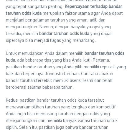
yang tepat sangatlah penting.
Kepercayaan terhadap bandar
taruhan odds kuda
merupakan faktor utama agar Anda dapat
menjalani pengalaman taruhan yang aman, adil, dan
menguntungkan. Namun, dengan banyaknya opsi yang
tersedia, memilih
bandar taruhan odds kuda
yang dapat
dipercaya bisa menjadi tugas yang menantang.
Untuk memudahkan Anda dalam memilih
bandar taruhan odds
kuda
, ada beberapa tips yang bisa Anda ikuti. Pertama,
pastikan bandar taruhan yang Anda pilih memiliki reputasi yang
baik dan terpercaya di industri taruhan. Cari tahu apakah
bandar taruhan tersebut memiliki lisensi resmi dan telah
beroperasi selama beberapa tahun.
Kedua, pastikan bandar taruhan odds kuda tersebut
menawarkan pilihan taruhan yang lengkap dan kompetitif.
Anda ingin bisa memasang taruhan dengan odds yang
menguntungkan dan memiliki banyak variasi taruhan untuk
dipilih. Selain itu, pastikan juga bahwa bandar taruhan