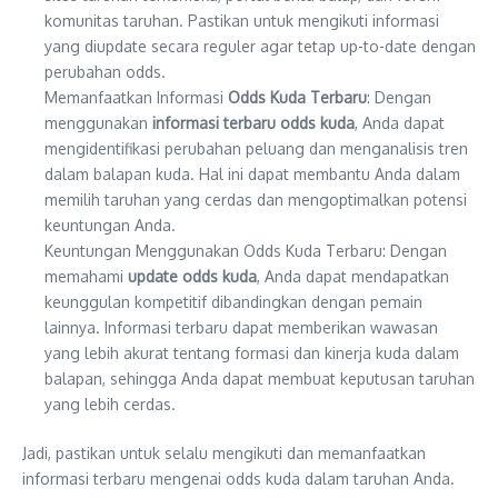
komunitas taruhan. Pastikan untuk mengikuti informasi
yang diupdate secara reguler agar tetap up-to-date dengan
perubahan odds.
Memanfaatkan Informasi
Odds Kuda Terbaru
: Dengan
menggunakan
informasi terbaru odds kuda
, Anda dapat
mengidentifikasi perubahan peluang dan menganalisis tren
dalam balapan kuda. Hal ini dapat membantu Anda dalam
memilih taruhan yang cerdas dan mengoptimalkan potensi
keuntungan Anda.
Keuntungan Menggunakan Odds Kuda Terbaru: Dengan
memahami
update odds kuda
, Anda dapat mendapatkan
keunggulan kompetitif dibandingkan dengan pemain
lainnya. Informasi terbaru dapat memberikan wawasan
yang lebih akurat tentang formasi dan kinerja kuda dalam
balapan, sehingga Anda dapat membuat keputusan taruhan
yang lebih cerdas.
Jadi, pastikan untuk selalu mengikuti dan memanfaatkan
informasi terbaru mengenai odds kuda dalam taruhan Anda.