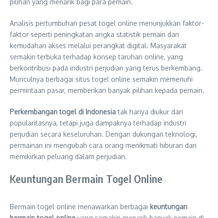
pilihan yang menarik bagi para pemain.
Analisis pertumbuhan pesat togel online menunjukkan faktor-
faktor seperti peningkatan angka statistik pemain dan
kemudahan akses melalui perangkat digital. Masyarakat
semakin terbuka terhadap konsep taruhan online, yang
berkontribusi pada industri perjudian yang terus berkembang.
Munculnya berbagai situs togel online semakin memenuhi
permintaan pasar, memberikan banyak pilihan kepada pemain.
Perkembangan togel di Indonesia
tak hanya diukur dari
popularitasnya, tetapi juga dampaknya terhadap industri
perjudian secara keseluruhan. Dengan dukungan teknologi,
permainan ini mengubah cara orang menikmati hiburan dan
memikirkan peluang dalam perjudian.
Keuntungan Bermain Togel Online
Bermain togel online menawarkan berbagai
keuntungan
bermain togel online
yang semakin menarik banyak pemain di