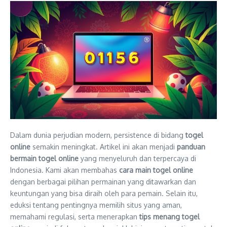
Dalam dunia perjudian modern, persistence di bidang
togel
online
semakin meningkat. Artikel ini akan menjadi
panduan
bermain togel online
yang menyeluruh dan terpercaya di
Indonesia. Kami akan membahas
cara main togel online
dengan berbagai pilihan permainan yang ditawarkan dan
keuntungan yang bisa diraih oleh para pemain. Selain itu,
eduksi tentang pentingnya memilih situs yang aman,
memahami regulasi, serta menerapkan
tips menang togel