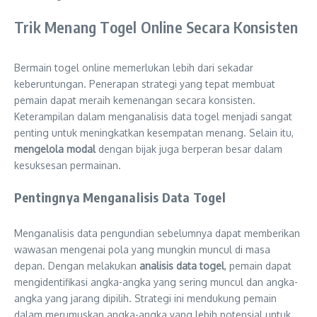
Trik Menang Togel Online Secara Konsisten
Bermain togel online memerlukan lebih dari sekadar
keberuntungan. Penerapan strategi yang tepat membuat
pemain dapat meraih kemenangan secara konsisten.
Keterampilan dalam menganalisis data togel menjadi sangat
penting untuk meningkatkan kesempatan menang. Selain itu,
mengelola modal
dengan bijak juga berperan besar dalam
kesuksesan permainan.
Pentingnya Menganalisis Data Togel
Menganalisis data pengundian sebelumnya dapat memberikan
wawasan mengenai pola yang mungkin muncul di masa
depan. Dengan melakukan
analisis data togel
, pemain dapat
mengidentifikasi angka-angka yang sering muncul dan angka-
angka yang jarang dipilih. Strategi ini mendukung pemain
dalam merumuskan angka-angka yang lebih potensial untuk