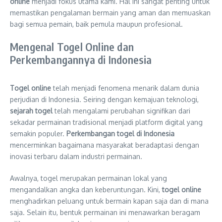
online
menjadi fokus utama kami. Hal ini sangat penting untuk
memastikan pengalaman bermain yang aman dan memuaskan
bagi semua pemain, baik pemula maupun profesional.
Mengenal Togel Online dan
Perkembangannya di Indonesia
Togel online
telah menjadi fenomena menarik dalam dunia
perjudian di Indonesia. Seiring dengan kemajuan teknologi,
sejarah togel
telah mengalami perubahan signifikan dari
sekadar permainan tradisional menjadi platform digital yang
semakin populer.
Perkembangan togel di Indonesia
mencerminkan bagaimana masyarakat beradaptasi dengan
inovasi terbaru dalam industri permainan.
Awalnya, togel merupakan permainan lokal yang
mengandalkan angka dan keberuntungan. Kini,
togel online
menghadirkan peluang untuk bermain kapan saja dan di mana
saja. Selain itu, bentuk permainan ini menawarkan beragam