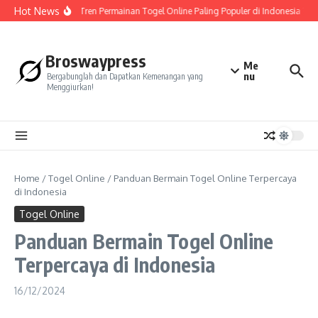
Skip to content
Hot News
Analisis Tren Permainan Togel Online Paling Populer di Indonesia T
Broswaypress
Me
nu
Bergabunglah dan Dapatkan Kemenangan yang
Menggiurkan!
Home
/
Togel Online
/
Panduan Bermain Togel Online Terpercaya
di Indonesia
Togel Online
Panduan Bermain Togel Online
Terpercaya di Indonesia
16/12/2024