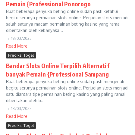
Pemain {Professional Ponorogo
Buat beberapa penyuka beting online sudah pasti ketahui
begitu serunya permainan slots online. Perjudian slots menjadi
salah satunya macam permainan beting kasino yang ramai
diberitakan oleh kebanyaka...
18/03/2023
Read More
Prediksi Togel
Bandar Slots Online Terpilih Alternatif
banyak Pemain {Professional Sampang
Buat beberapa penyuka beting online sudah pasti mengenali
begitu serunya permainan slots online. Perjudian slots menjadi
satu diantara tipe permainan beting kasino yang paling ramai
diberitakan oleh b...
18/03/2023
Read More
Prediksi Togel