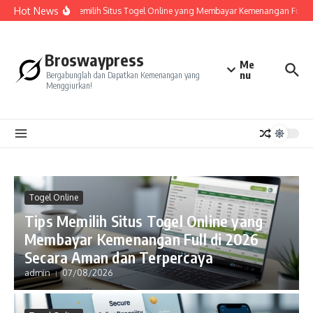
Skip to content
Hot News
Tips Memilih Situs Togel Online yang Membayar Kemenangan Full d
Broswaypress
Me
nu
Bergabunglah dan Dapatkan Kemenangan yang
Menggiurkan!
Togel Online
Tips Memilih Situs Togel Online yang
Membayar Kemenangan Full di 2026
Secara Aman dan Terpercaya
admin
07/08/2026