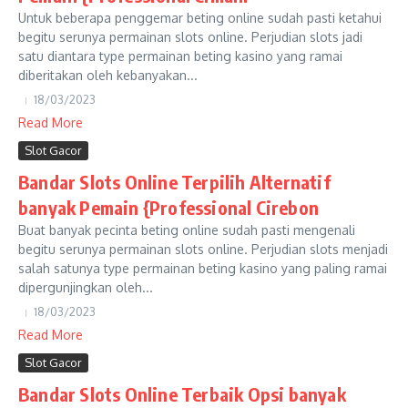
Untuk beberapa penggemar beting online sudah pasti ketahui
begitu serunya permainan slots online. Perjudian slots jadi
satu diantara type permainan beting kasino yang ramai
diberitakan oleh kebanyakan...
18/03/2023
Read More
Slot Gacor
Bandar Slots Online Terpilih Alternatif
banyak Pemain {Professional Cirebon
Buat banyak pecinta beting online sudah pasti mengenali
begitu serunya permainan slots online. Perjudian slots menjadi
salah satunya type permainan beting kasino yang paling ramai
dipergunjingkan oleh...
18/03/2023
Read More
Slot Gacor
Bandar Slots Online Terbaik Opsi banyak