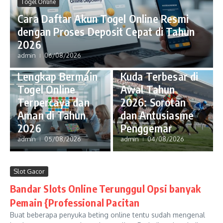
Togel Online
Cara Daftar Akun Togel Online Resmi
dengan Proses Deposit Cepat di Tahun
Balap Kuda
2026
Togel Online
Liputan Eksklusif
admin
06/08/2026
Panduan
Kejuaraan Balap
Lengkap Bermain
Kuda Terbesar di
Togel Online
Awal Tahun
Terpercaya dan
2026: Sorotan
Aman di Tahun
dan Antusiasme
2026
Penggemar
admin
05/08/2026
admin
04/08/2026
Slot Gacor
Bandar Slots Online Terunggul Opsi banyak
Pemain {Professional Pacitan
Buat beberapa penyuka beting online tentu sudah mengenal