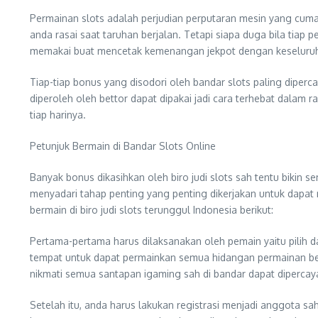
Permainan slots adalah perjudian perputaran mesin yang cuman
anda rasai saat taruhan berjalan. Tetapi siapa duga bila tiap
memakai buat mencetak kemenangan jekpot dengan keseluruha
Tiap-tiap bonus yang disodori oleh bandar slots paling diper
diperoleh oleh bettor dapat dipakai jadi cara terhebat dalam
tiap harinya.
Petunjuk Bermain di Bandar Slots Online
Banyak bonus dikasihkan oleh biro judi slots sah tentu bikin
menyadari tahap penting yang penting dikerjakan untuk dapa
bermain di biro judi slots terunggul Indonesia berikut:
Pertama-pertama harus dilaksanakan oleh pemain yaitu pilih d
tempat untuk dapat permainkan semua hidangan permainan bet
nikmati semua santapan igaming sah di bandar dapat dipercay
Setelah itu, anda harus lakukan registrasi menjadi anggota sa