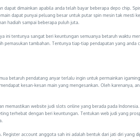
 dapat dimainkan apabila anda telah bayar beberapa depo chip. Spin
 pemain dapat punyai peluang besar untuk putar spin mesin tak mesti 
n hadiah sampai beberapa puluh juta.
caya ini tentunya sangat beri keuntungan semuanya betaruh waktu men
 raih pemasukan tambahan. Tentunya tiap-tiap pendapatan yang anda c
 semua betaruh pendatang anyar terlalu ingin untuk permainkan igamin
t mendapat kesan-kesan main yang mengesankan. Oleh karenanya, and
an memastikan website judi slots online yang berada pada Indonesia.
ing terhebat dengan beri keuntungan. Tentukan web judi yang pros
a.
h. Register account anggota sah ini adalah bentuk dari jati diri yan