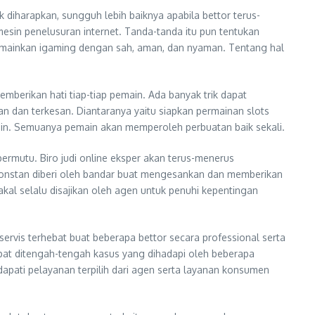
k diharapkan, sungguh lebih baiknya apabila bettor terus-
i mesin penelusuran internet. Tanda-tanda itu pun tentukan
am mainkan igaming dengan sah, aman, dan nyaman. Tentang hal
memberikan hati tiap-tiap pemain. Ada banyak trik dapat
dan terkesan. Diantaranya yaitu siapkan permainan slots
ain. Semuanya pemain akan memperoleh perbuatan baik sekali.
ermutu. Biro judi online eksper akan terus-menerus
 konstan diberi oleh bandar buat mengesankan dan memberikan
kal selalu disajikan oleh agen untuk penuhi kepentingan
servis terhebat buat beberapa bettor secara professional serta
pat ditengah-tengah kasus yang dihadapi oleh beberapa
pati pelayanan terpilih dari agen serta layanan konsumen