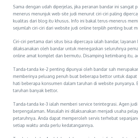
Sama dengan udah diperjelas, jika peranan bandar ini sangat pe
menerus menunjuk web-site judi menurut ciri-ciri paling diperc
kualitas dari blog itu khusus. Info ini bakal terus-menerus
sejumlah ciri-ciri dari website judi online terpilih penting buat
Ciri-ciri pertama dari situs bisa dipercaya ialah bandar, layan
dilaksanakan oleh bandar untuk menegaskan seluruhnya pema
online amat komplet dan bermutu. Disamping ketimbang itu, 
Tanda-tanda ke-2 penting dipunyai oleh bandar sah merupakan 
memberinya peluang penuh buat beberapa bettor untuk dapat n
hati beberapa konsumen dalam taruhan di website punyanya. Be
taruhan banyak bettor.
Tanda-tanda ke-3 ialah memberi service terintegrasi. Agen jud
berpengalaman. Masalah ini dilaksanakan menjadi usaha pela
petaruhnya. Anda dapat memperoleh servis terhebat sepanjan
setiap waktu anda perlu kedatangannya.