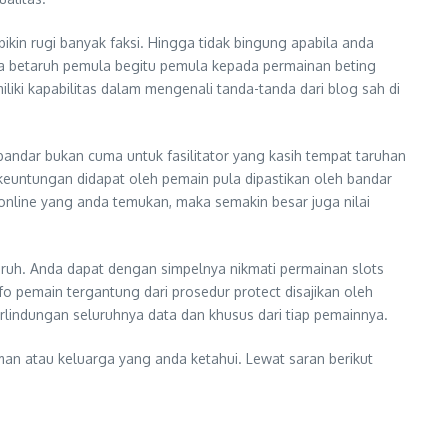
kin rugi banyak faksi. Hingga tidak bingung apabila anda
pa betaruh pemula begitu pemula kepada permainan beting
iliki kapabilitas dalam mengenali tanda-tanda dari blog sah di
 bandar bukan cuma untuk fasilitator yang kasih tempat taruhan
i keuntungan didapat oleh pemain pula dipastikan oleh bandar
online yang anda temukan, maka semakin besar juga nilai
aruh. Anda dapat dengan simpelnya nikmati permainan slots
o pemain tergantung dari prosedur protect disajikan oleh
lindungan seluruhnya data dan khusus dari tiap pemainnya.
eman atau keluarga yang anda ketahui. Lewat saran berikut