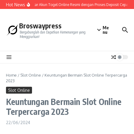
Skip to content
Hot News
Cara Daftar Akun Togel Online Resmi dengan Proses Deposit Cepat di
Broswaypress
Me
nu
Bergabunglah dan Dapatkan Kemenangan yang
Menggiurkan!
Home
/
Slot Online
/
Keuntungan Bermain Slot Online Terpercarga
2023
Slot Online
Keuntungan Bermain Slot Online
Terpercarga 2023
22/06/2024