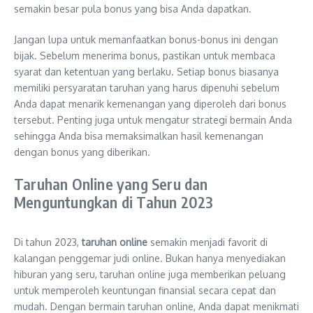
semakin besar pula bonus yang bisa Anda dapatkan.
Jangan lupa untuk memanfaatkan bonus-bonus ini dengan
bijak. Sebelum menerima bonus, pastikan untuk membaca
syarat dan ketentuan yang berlaku. Setiap bonus biasanya
memiliki persyaratan taruhan yang harus dipenuhi sebelum
Anda dapat menarik kemenangan yang diperoleh dari bonus
tersebut. Penting juga untuk mengatur strategi bermain Anda
sehingga Anda bisa memaksimalkan hasil kemenangan
dengan bonus yang diberikan.
Taruhan Online yang Seru dan
Menguntungkan di Tahun 2023
Di tahun 2023,
taruhan online
semakin menjadi favorit di
kalangan penggemar judi online. Bukan hanya menyediakan
hiburan yang seru, taruhan online juga memberikan peluang
untuk memperoleh keuntungan finansial secara cepat dan
mudah. Dengan bermain taruhan online, Anda dapat menikmati