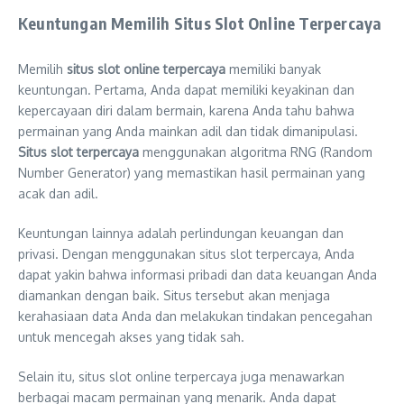
Keuntungan Memilih Situs Slot Online Terpercaya
Memilih
situs slot online terpercaya
memiliki banyak
keuntungan. Pertama, Anda dapat memiliki keyakinan dan
kepercayaan diri dalam bermain, karena Anda tahu bahwa
permainan yang Anda mainkan adil dan tidak dimanipulasi.
Situs slot terpercaya
menggunakan algoritma RNG (Random
Number Generator) yang memastikan hasil permainan yang
acak dan adil.
Keuntungan lainnya adalah perlindungan keuangan dan
privasi. Dengan menggunakan situs slot terpercaya, Anda
dapat yakin bahwa informasi pribadi dan data keuangan Anda
diamankan dengan baik. Situs tersebut akan menjaga
kerahasiaan data Anda dan melakukan tindakan pencegahan
untuk mencegah akses yang tidak sah.
Selain itu, situs slot online terpercaya juga menawarkan
berbagai macam permainan yang menarik. Anda dapat