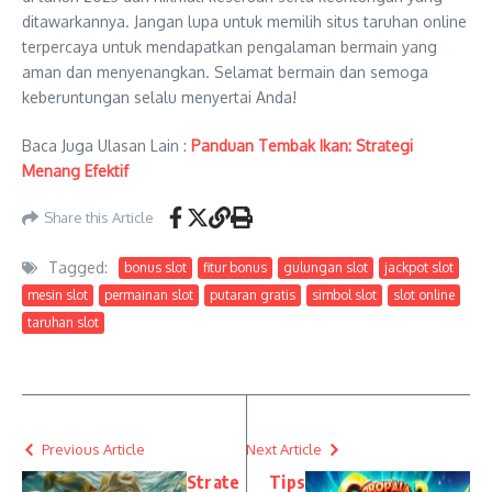
ditawarkannya. Jangan lupa untuk memilih situs taruhan online
terpercaya untuk mendapatkan pengalaman bermain yang
aman dan menyenangkan. Selamat bermain dan semoga
keberuntungan selalu menyertai Anda!
Baca Juga Ulasan Lain :
Panduan Tembak Ikan: Strategi
Menang Efektif
Share this Article
Tagged:
bonus slot
fitur bonus
gulungan slot
jackpot slot
mesin slot
permainan slot
putaran gratis
simbol slot
slot online
taruhan slot
Previous Article
Next Article
Strate
Tips