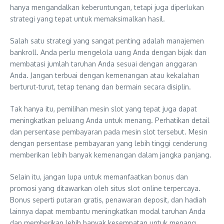
hanya mengandalkan keberuntungan, tetapi juga diperlukan
strategi yang tepat untuk memaksimalkan hasil.
Salah satu strategi yang sangat penting adalah manajemen
bankroll. Anda perlu mengelola uang Anda dengan bijak dan
membatasi jumlah taruhan Anda sesuai dengan anggaran
Anda. Jangan terbuai dengan kemenangan atau kekalahan
berturut-turut, tetap tenang dan bermain secara disiplin.
Tak hanya itu, pemilihan mesin slot yang tepat juga dapat
meningkatkan peluang Anda untuk menang. Perhatikan detail
dan persentase pembayaran pada mesin slot tersebut. Mesin
dengan persentase pembayaran yang lebih tinggi cenderung
memberikan lebih banyak kemenangan dalam jangka panjang.
Selain itu, jangan lupa untuk memanfaatkan bonus dan
promosi yang ditawarkan oleh situs slot online terpercaya.
Bonus seperti putaran gratis, penawaran deposit, dan hadiah
lainnya dapat membantu meningkatkan modal taruhan Anda
dan memberikan lebih banyak kesempatan untuk menang.