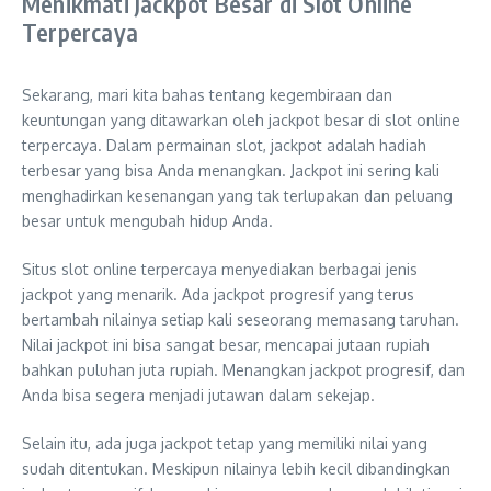
Menikmati Jackpot Besar di Slot Online
Terpercaya
Sekarang, mari kita bahas tentang kegembiraan dan
keuntungan yang ditawarkan oleh jackpot besar di slot online
terpercaya. Dalam permainan slot, jackpot adalah hadiah
terbesar yang bisa Anda menangkan. Jackpot ini sering kali
menghadirkan kesenangan yang tak terlupakan dan peluang
besar untuk mengubah hidup Anda.
Situs slot online terpercaya menyediakan berbagai jenis
jackpot yang menarik. Ada jackpot progresif yang terus
bertambah nilainya setiap kali seseorang memasang taruhan.
Nilai jackpot ini bisa sangat besar, mencapai jutaan rupiah
bahkan puluhan juta rupiah. Menangkan jackpot progresif, dan
Anda bisa segera menjadi jutawan dalam sekejap.
Selain itu, ada juga jackpot tetap yang memiliki nilai yang
sudah ditentukan. Meskipun nilainya lebih kecil dibandingkan