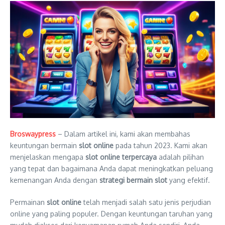
Broswaypress
– Dalam artikel ini, kami akan membahas
keuntungan bermain
slot online
pada tahun 2023. Kami akan
menjelaskan mengapa
slot online terpercaya
adalah pilihan
yang tepat dan bagaimana Anda dapat meningkatkan peluang
kemenangan Anda dengan
strategi bermain slot
yang efektif.
Permainan
slot online
telah menjadi salah satu jenis perjudian
online yang paling populer. Dengan keuntungan taruhan yang