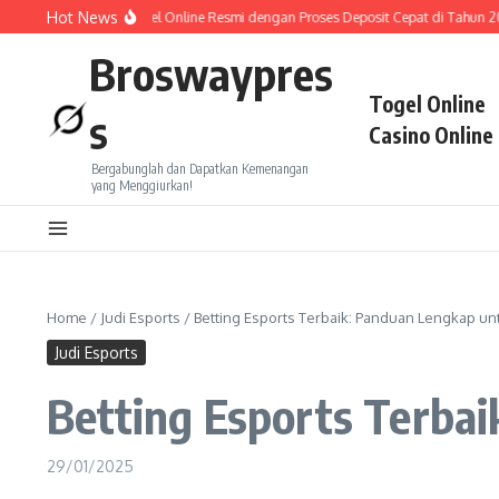
Skip to content
Hot News
Daftar Akun Togel Online Resmi dengan Proses Deposit Cepat di Tahun 2026
P
Broswaypres
Togel Online
s
Casino Online
Bergabunglah dan Dapatkan Kemenangan
yang Menggiurkan!
Home
/
Judi Esports
/
Betting Esports Terbaik: Panduan Lengkap u
Judi Esports
Betting Esports Terba
29/01/2025