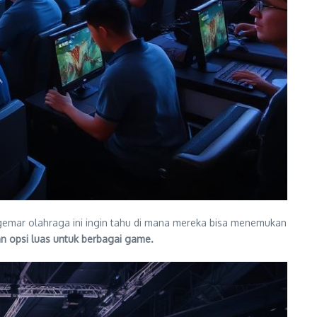
gemar olahraga ini ingin tahu di mana mereka bisa menemukan
n opsi luas untuk berbagai game.