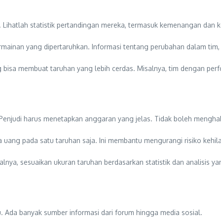
. Lihatlah statistik pertandingan mereka, termasuk kemenangan dan 
mainan yang dipertaruhkan. Informasi tentang perubahan dalam tim, 
isa membuat taruhan yang lebih cerdas. Misalnya, tim dengan perfo
Penjudi harus menetapkan anggaran yang jelas. Tidak boleh menghabi
a uang pada satu taruhan saja. Ini membantu mengurangi risiko kehi
lnya, sesuaikan ukuran taruhan berdasarkan statistik dan analisis ya
Ada banyak sumber informasi dari forum hingga media sosial.