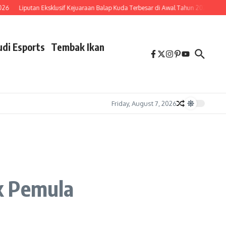
iputan Eksklusif Kejuaraan Balap Kuda Terbesar di Awal Tahun 2026: Sorotan da
udi Esports
Tembak Ikan
Friday, August 7, 2026
k Pemula