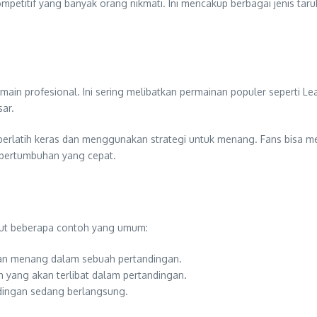
ompetitif yang banyak orang nikmati. Ini mencakup berbagai jenis t
ain profesional. Ini sering melibatkan permainan populer seperti L
ar.
 berlatih keras dan menggunakan strategi untuk menang. Fans bisa m
n pertumbuhan yang cepat.
ikut beberapa contoh yang umum:
an menang dalam sebuah pertandingan.
n yang akan terlibat dalam pertandingan.
ndingan sedang berlangsung.