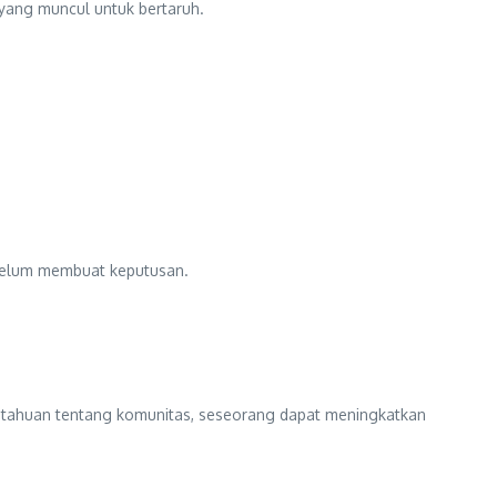
yang muncul untuk bertaruh.
belum membuat keputusan.
ngetahuan tentang komunitas, seseorang dapat meningkatkan