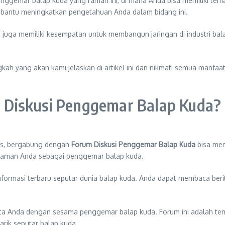
gemar balap kuda yang ramah ini, di mana Anda bisa memiliki tema
membantu meningkatkan pengetahuan Anda dalam bidang ini.
juga memiliki kesempatan untuk membangun jaringan di industri b
ah yang akan kami jelaskan di artikel ini dan nikmati semua manfa
 Diskusi Penggemar Balap Kuda?
as, bergabung dengan
Forum Diskusi Penggemar Balap Kuda
bisa men
aman Anda sebagai penggemar balap kuda.
nformasi terbaru seputar dunia balap kuda. Anda dapat membaca beri
rita Anda dengan sesama penggemar balap kuda. Forum ini adalah te
arik seputar balap kuda.