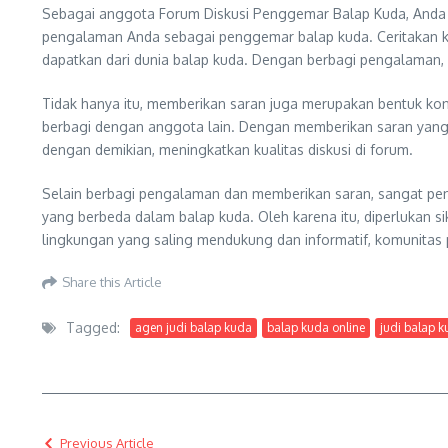
Sebagai anggota Forum Diskusi Penggemar Balap Kuda, Anda m
pengalaman Anda sebagai penggemar balap kuda. Ceritakan kisa
dapatkan dari dunia balap kuda. Dengan berbagi pengalaman
Tidak hanya itu, memberikan saran juga merupakan bentuk kont
berbagi dengan anggota lain. Dengan memberikan saran yan
dengan demikian, meningkatkan kualitas diskusi di forum.
Selain berbagi pengalaman dan memberikan saran, sangat pent
yang berbeda dalam balap kuda. Oleh karena itu, diperlukan
lingkungan yang saling mendukung dan informatif, komunita
Share this Article
Tagged:
agen judi balap kuda
balap kuda online
judi balap 
Previous Article