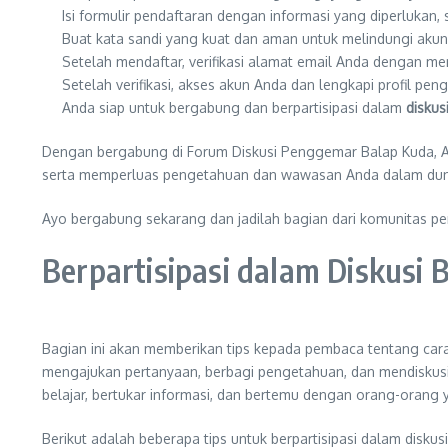
Isi formulir pendaftaran dengan informasi yang diperlukan
Buat kata sandi yang kuat dan aman untuk melindungi akun
Setelah mendaftar, verifikasi alamat email Anda dengan me
Setelah verifikasi, akses akun Anda dan lengkapi profil pe
Anda siap untuk bergabung dan berpartisipasi dalam
diskus
Dengan bergabung di Forum Diskusi Penggemar Balap Kuda, A
serta memperluas pengetahuan dan wawasan Anda dalam duni
Ayo bergabung sekarang dan jadilah bagian dari komunitas pe
Berpartisipasi dalam Diskusi 
Bagian ini akan memberikan tips kepada pembaca tentang cara
mengajukan pertanyaan, berbagi pengetahuan, dan mendiskus
belajar, bertukar informasi, dan bertemu dengan orang-orang
Berikut adalah beberapa tips untuk berpartisipasi dalam diskus