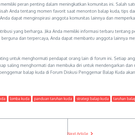
emiliki peran penting dalam meningkatkan komunitas ini. Salah sat
h Anda tentang momen favorit saat menonton balap kuda, tips dan tr
, Anda dapat menginspirasi anggota komunitas lainnya dan memperk
ribusi yang berharga. Jika Anda memiliki informasi terbaru tentang 
g berguna dan terpercaya, Anda dapat membantu anggota lainnya m
ing untuk menghormati pendapat orang lain di forum ini. Setiap an
 sikap saling menghormati dan membuka diri untuk mendengarkan da
s penggemar balap kuda di Forum Diskusi Penggemar Balap Kuda aka
kuda
lomba kuda
panduan taruhan kuda
strategi balap kuda
taruhan bala
Next Article