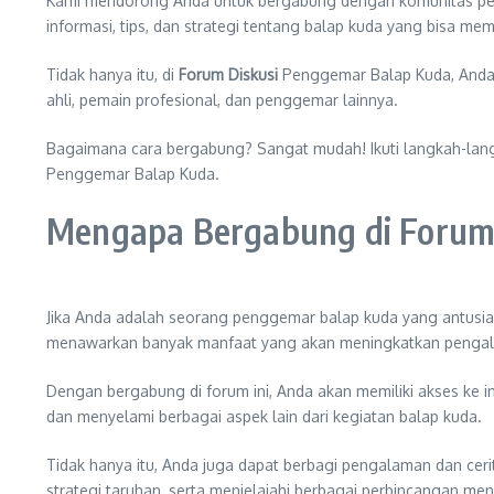
Kami mendorong Anda untuk bergabung dengan komunitas peng
informasi, tips, dan strategi tentang balap kuda yang bisa 
Tidak hanya itu, di
Forum Diskusi
Penggemar Balap Kuda, Anda 
ahli, pemain profesional, dan penggemar lainnya.
Bagaimana cara bergabung? Sangat mudah! Ikuti langkah-langk
Penggemar Balap Kuda.
Mengapa Bergabung di Forum
Jika Anda adalah seorang penggemar balap kuda yang antusi
menawarkan banyak manfaat yang akan meningkatkan pengal
Dengan bergabung di forum ini, Anda akan memiliki akses ke i
dan menyelami berbagai aspek lain dari kegiatan balap kuda.
Tidak hanya itu, Anda juga dapat berbagi pengalaman dan ce
strategi taruhan, serta menjelajahi berbagai perbincangan men