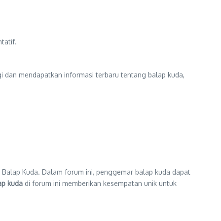
tatif.
gi dan mendapatkan informasi terbaru tentang balap kuda,
 Balap Kuda. Dalam forum ini, penggemar balap kuda dapat
ap kuda
di forum ini memberikan kesempatan unik untuk