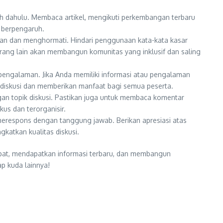
ih dahulu. Membaca artikel, mengikuti perkembangan terbaru
n berpengaruh.
an dan menghormati. Hindari penggunaan kata-kata kasar
ang lain akan membangun komunitas yang inklusif dan saling
pengalaman. Jika Anda memiliki informasi atau pengalaman
diskusi dan memberikan manfaat bagi semua peserta.
ngan topik diskusi. Pastikan juga untuk membaca komentar
us dan terorganisir.
erespons dengan tanggung jawab. Berikan apresiasi atas
gkatkan kualitas diskusi.
pat, mendapatkan informasi terbaru, dan membangun
p kuda lainnya!