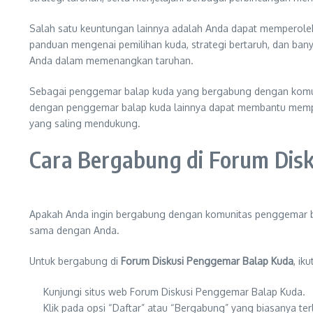
Salah satu keuntungan lainnya adalah Anda dapat memperoleh 
panduan mengenai pemilihan kuda, strategi bertaruh, dan ba
Anda dalam memenangkan taruhan.
Sebagai penggemar balap kuda yang bergabung dengan komunit
dengan penggemar balap kuda lainnya dapat membantu mem
yang saling mendukung.
Cara Bergabung di Forum Dis
Apakah Anda ingin bergabung dengan komunitas penggemar b
sama dengan Anda.
Untuk bergabung di
Forum Diskusi Penggemar Balap Kuda
, ik
Kunjungi situs web Forum Diskusi Penggemar Balap Kuda.
Klik pada opsi “Daftar” atau “Bergabung” yang biasanya ter