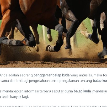
a Anda adalah seorang
penggemar balap kuda
yang antusias, maka for
g sama dan berbagi pengetahuan serta pengalaman tentang
balap ku
rus mendapatkan informasi terbaru seputar dunia
balap kuda
, mendisku
lebih banyak lagi.