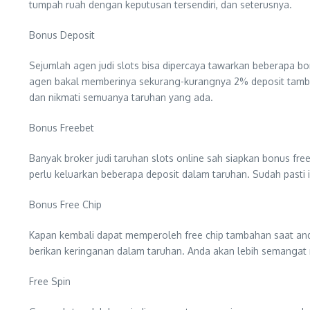
tumpah ruah dengan keputusan tersendiri, dan seterusnya.
Bonus Deposit
Sejumlah agen judi slots bisa dipercaya tawarkan beberapa bo
agen bakal memberinya sekurang-kurangnya 2% deposit tamb
dan nikmati semuanya taruhan yang ada.
Bonus Freebet
Banyak broker judi taruhan slots online sah siapkan bonus fre
perlu keluarkan beberapa deposit dalam taruhan. Sudah pasti 
Bonus Free Chip
Kapan kembali dapat memperoleh free chip tambahan saat anda
berikan keringanan dalam taruhan. Anda akan lebih semangat n
Free Spin