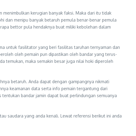
menimbulkan kerugian banyak faksi. Maka dari itu tidak
odohi dan menipu banyak betaruh pemula benar-benar pemula
berapa bettor pula hendaknya buat miliki kebolehan dalam
a untuk fasilitator yang beri fasilitas taruhan ternyaman dan
diperoleh oleh pemain pun dipastikan oleh bandar yang terus-
da temukan, maka semakin besar juga nilai hoki diperoleh
luruhnya betaruh. Anda dapat dengan gampangnya nikmati
hnya keamanan data serta info pemain tergantung dari
s tentukan bandar jamin dapat buat perlindungan semuanya
tau saudara yang anda kenali. Lewat referensi berikut ini anda