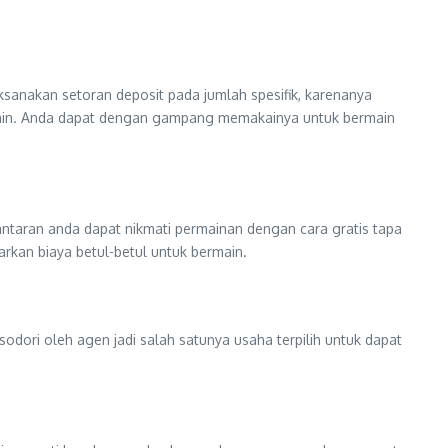
ksanakan setoran deposit pada jumlah spesifik, karenanya
ain. Anda dapat dengan gampang memakainya untuk bermain
 Lantaran anda dapat nikmati permainan dengan cara gratis tapa
rkan biaya betul-betul untuk bermain.
ori oleh agen jadi salah satunya usaha terpilih untuk dapat