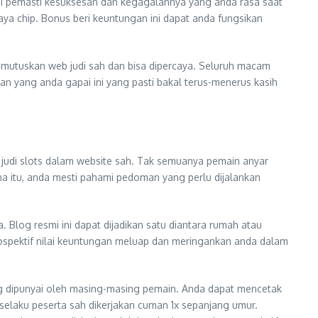
adi pemasti kesuksesan dan kegagalannya yang anda rasa saat
aya chip. Bonus beri keuntungan ini dapat anda fungsikan
mutuskan web judi sah dan bisa dipercaya. Seluruh macam
an yang anda gapai ini yang pasti bakal terus-menerus kasih
 judi slots dalam website sah. Tak semuanya pemain anyar
a itu, anda mesti pahami pedoman yang perlu dijalankan
 Blog resmi ini dapat dijadikan satu diantara rumah atau
spektif nilai keuntungan meluap dan meringankan anda dalam
yang dipunyai oleh masing-masing pemain. Anda dapat mencetak
elaku peserta sah dikerjakan cuman 1x sepanjang umur.