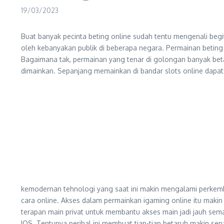
19/03/2023
Buat banyak pecinta beting online sudah tentu mengenali begit
oleh kebanyakan publik di beberapa negara. Permainan beting 
Bagaimana tak, permainan yang tenar di golongan banyak bet
dimainkan. Sepanjang memainkan di bandar slots online dapat 
kemodernan tehnologi yang saat ini makin mengalami perkemba
cara online. Akses dalam permainkan igaming online itu makin 
terapan main privat untuk membantu akses main jadi jauh sema
IOS. Tentunya perihal ini membuat tiap-tiap betaruh makin s