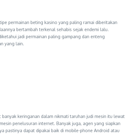
tipe permainan beting kasino yang paling ramai diberitakan
daannya bertambah terkenal sehabis sejak endemi lalu.
diketahui jadi permainan paling gampang dan enteng
n yang lain.
banyak keringanan dalam nikmati taruhan judi mesin itu lewat
i mesin penelusuran internet. Banyak juga, agen yang siapkan
ya pastinya dapat dipakai baik di mobile-phone Android atau