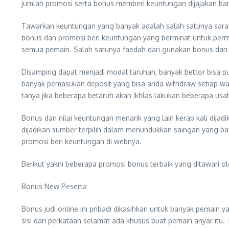
jumlah promosi serta bonus memberi keuntungan dijajakan ba
Tawarkan keuntungan yang banyak adalah salah satunya sarana
bonus dan promosi beri keuntungan yang berminat untuk permai
semua pemain. Salah satunya faedah dari gunakan bonus dan pr
Disamping dapat menjadi modal taruhan, banyak bettor bisa p
banyak pemasukan deposit yang bisa anda withdraw setiap wa
tanya jika beberapa betaruh akan ikhlas lakukan beberapa usa
Bonus dan nilai keuntungan menarik yang lain kerap kali dij
dijadikan sumber terpilih dalam menundukkan saingan yang ban
promosi beri keuntungan di webnya.
Berikut yakni beberapa promosi bonus terbaik yang ditawari ole
Bonus New Peserta
Bonus judi online ini pribadi dikasihkan untuk banyak pemain
sisi dari perkataan selamat ada khusus buat pemain anyar itu.