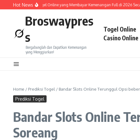
Skip to content
Hot News
ps Memilih Situs Togel Online yang Membayar Kemenangan Full di 2026 Secara 
Broswaypres
Togel Online
s
Casino Online
Bergabunglah dan Dapatkan Kemenangan
yang Menggiurkan!
Home
/
Prediksi Togel
/
Bandar Slots Online Terunggul Opsi beber
Prediksi Togel
Bandar Slots Online Te
Soreang