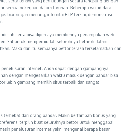
omplet serta terkini yang berhubungan secara langsung dengan
ncar semua pekerjaan dalam taruhan. Beberapa wujud data
 biar ringan menang, info nilai RTP terkini, demonstrasi
r.
 judi sah serta bisa dipercaya memberinya penampakan web
n memikat untuk mempermudah seluruhnya betaruh dalam
ihkan. Maka dari itu semuanya bettor terasa terselamatkan dan
sin penelusuran internet. Anda dapat dengan gampangnya
taruhan dengan mengesankan waktu masuk dengan bandar bisa
bettor lebih gampang memilih situs terbaik dan sangat
as terhebat dari orang bandar. Makin bertambah bonus yang
referensi terpilih buat seluruhnya bettor untuk menggapai
di mesin penelusuran internet yakni mengenal berapa besar