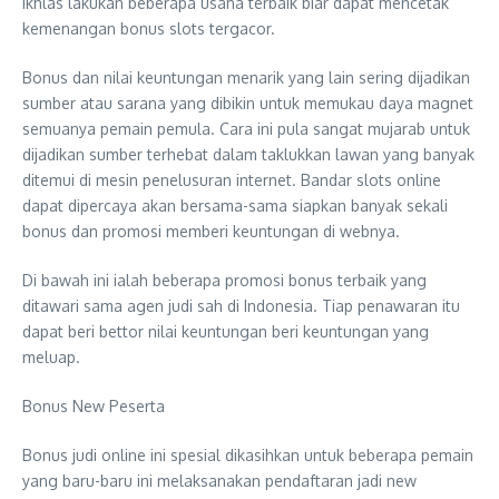
ikhlas lakukan beberapa usaha terbaik biar dapat mencetak
kemenangan bonus slots tergacor.
Bonus dan nilai keuntungan menarik yang lain sering dijadikan
sumber atau sarana yang dibikin untuk memukau daya magnet
semuanya pemain pemula. Cara ini pula sangat mujarab untuk
dijadikan sumber terhebat dalam taklukkan lawan yang banyak
ditemui di mesin penelusuran internet. Bandar slots online
dapat dipercaya akan bersama-sama siapkan banyak sekali
bonus dan promosi memberi keuntungan di webnya.
Di bawah ini ialah beberapa promosi bonus terbaik yang
ditawari sama agen judi sah di Indonesia. Tiap penawaran itu
dapat beri bettor nilai keuntungan beri keuntungan yang
meluap.
Bonus New Peserta
Bonus judi online ini spesial dikasihkan untuk beberapa pemain
yang baru-baru ini melaksanakan pendaftaran jadi new