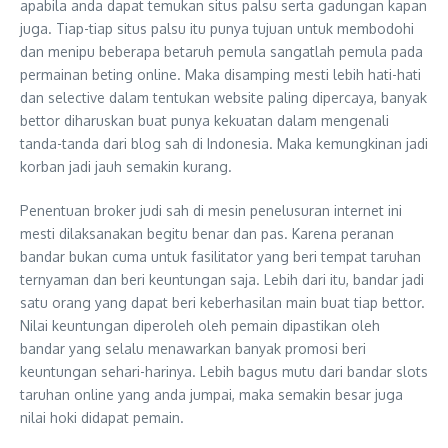
apabila anda dapat temukan situs palsu serta gadungan kapan
juga. Tiap-tiap situs palsu itu punya tujuan untuk membodohi
dan menipu beberapa betaruh pemula sangatlah pemula pada
permainan beting online. Maka disamping mesti lebih hati-hati
dan selective dalam tentukan website paling dipercaya, banyak
bettor diharuskan buat punya kekuatan dalam mengenali
tanda-tanda dari blog sah di Indonesia. Maka kemungkinan jadi
korban jadi jauh semakin kurang.
Penentuan broker judi sah di mesin penelusuran internet ini
mesti dilaksanakan begitu benar dan pas. Karena peranan
bandar bukan cuma untuk fasilitator yang beri tempat taruhan
ternyaman dan beri keuntungan saja. Lebih dari itu, bandar jadi
satu orang yang dapat beri keberhasilan main buat tiap bettor.
Nilai keuntungan diperoleh oleh pemain dipastikan oleh
bandar yang selalu menawarkan banyak promosi beri
keuntungan sehari-harinya. Lebih bagus mutu dari bandar slots
taruhan online yang anda jumpai, maka semakin besar juga
nilai hoki didapat pemain.