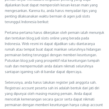
dijalankan buat dapat memperoleh kesan-kesan main yang
mengesankan. Karena itu, anda harus menyadari tips yang
penting dilaksanakan waktu bermain di agen judi slots
terunggul Indonesia berikut:
Pertama-pertama harus dikerjakan oleh pemain ialah menunjuk
dan tentukan blog judi slots online yang berada pada
Indonesia. Web resmi ini dapat dijadikan satu diantaranya
rumah atau tempat buat dapat mainkan seluruhnya hidangan
permainan beting terunggul dengan memberi keuntungan.
Putuskan blog judi yang prospektif nilai keuntungan tumpah
ruah dan mempermudah anda dalam nikmati seluruhnya
santapan igaming sah di bandar dapat dipercaya.
Seterusnya, anda harus lakukan register jadi anggota sah.
Registrasi account peserta sah ini adalah bentuk dari jati diri
yang dipunyai oleh masing-masing pemain. Anda dapat
mencetak kemenangan secara gacor serta dapat nikmati
permainan dengan memberi keuntungan hanya cukup account