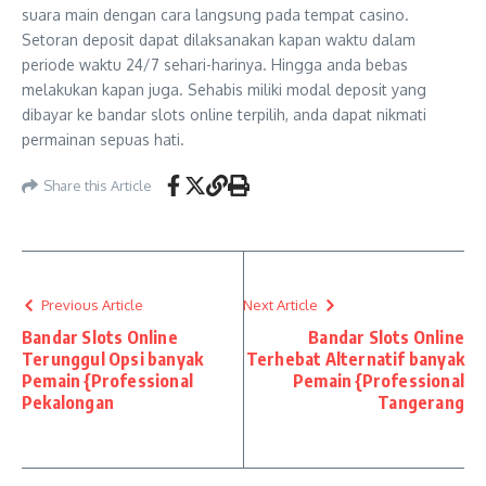
suara main dengan cara langsung pada tempat casino.
Setoran deposit dapat dilaksanakan kapan waktu dalam
periode waktu 24/7 sehari-harinya. Hingga anda bebas
melakukan kapan juga. Sehabis miliki modal deposit yang
dibayar ke bandar slots online terpilih, anda dapat nikmati
permainan sepuas hati.
Share this Article
Previous Article
Next Article
Bandar Slots Online
Bandar Slots Online
Terunggul Opsi banyak
Terhebat Alternatif banyak
Pemain {Professional
Pemain {Professional
Pekalongan
Tangerang