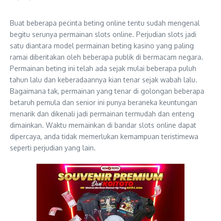
Buat beberapa pecinta beting online tentu sudah mengenal
begitu serunya permainan slots online. Perjudian slots jadi
satu diantara model permainan beting kasino yang paling
ramai diberitakan oleh beberapa publik di bermacam negara.
Permainan beting ini telah ada sejak mulai beberapa puluh
tahun lalu dan keberadaannya kian tenar sejak wabah lalu.
Bagaimana tak, permainan yang tenar di golongan beberapa
betaruh pemula dan senior ini punya beraneka keuntungan
menarik dan dikenali jadi permainan termudah dan enteng
dimainkan. Waktu memainkan di bandar slots online dapat
dipercaya, anda tidak memerlukan kemampuan teristimewa
seperti perjudian yang lain.