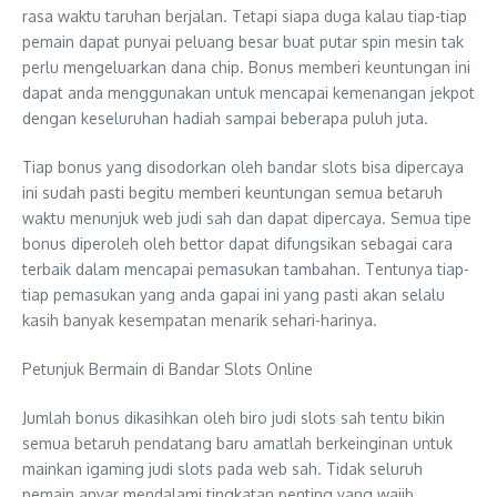
rasa waktu taruhan berjalan. Tetapi siapa duga kalau tiap-tiap
pemain dapat punyai peluang besar buat putar spin mesin tak
perlu mengeluarkan dana chip. Bonus memberi keuntungan ini
dapat anda menggunakan untuk mencapai kemenangan jekpot
dengan keseluruhan hadiah sampai beberapa puluh juta.
Tiap bonus yang disodorkan oleh bandar slots bisa dipercaya
ini sudah pasti begitu memberi keuntungan semua betaruh
waktu menunjuk web judi sah dan dapat dipercaya. Semua tipe
bonus diperoleh oleh bettor dapat difungsikan sebagai cara
terbaik dalam mencapai pemasukan tambahan. Tentunya tiap-
tiap pemasukan yang anda gapai ini yang pasti akan selalu
kasih banyak kesempatan menarik sehari-harinya.
Petunjuk Bermain di Bandar Slots Online
Jumlah bonus dikasihkan oleh biro judi slots sah tentu bikin
semua betaruh pendatang baru amatlah berkeinginan untuk
mainkan igaming judi slots pada web sah. Tidak seluruh
pemain anyar mendalami tingkatan penting yang wajib