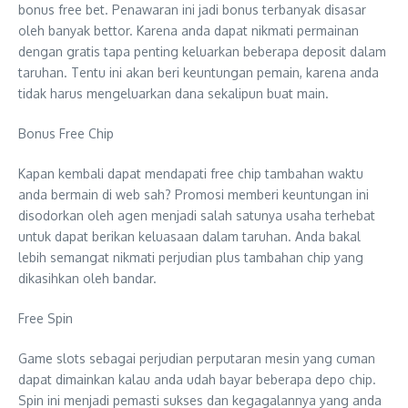
bonus free bet. Penawaran ini jadi bonus terbanyak disasar
oleh banyak bettor. Karena anda dapat nikmati permainan
dengan gratis tapa penting keluarkan beberapa deposit dalam
taruhan. Tentu ini akan beri keuntungan pemain, karena anda
tidak harus mengeluarkan dana sekalipun buat main.
Bonus Free Chip
Kapan kembali dapat mendapati free chip tambahan waktu
anda bermain di web sah? Promosi memberi keuntungan ini
disodorkan oleh agen menjadi salah satunya usaha terhebat
untuk dapat berikan keluasaan dalam taruhan. Anda bakal
lebih semangat nikmati perjudian plus tambahan chip yang
dikasihkan oleh bandar.
Free Spin
Game slots sebagai perjudian perputaran mesin yang cuman
dapat dimainkan kalau anda udah bayar beberapa depo chip.
Spin ini menjadi pemasti sukses dan kegagalannya yang anda