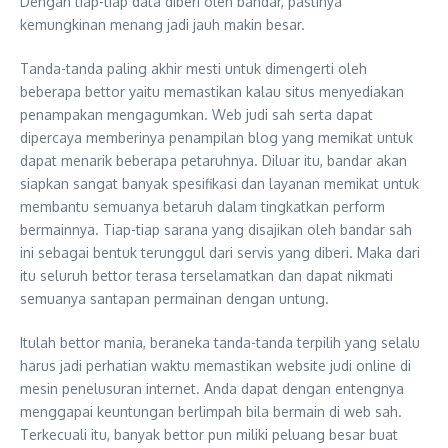
Dengan tiap-tiap data diberi oleh bandar, pastinya
kemungkinan menang jadi jauh makin besar.
Tanda-tanda paling akhir mesti untuk dimengerti oleh
beberapa bettor yaitu memastikan kalau situs menyediakan
penampakan mengagumkan. Web judi sah serta dapat
dipercaya memberinya penampilan blog yang memikat untuk
dapat menarik beberapa petaruhnya. Diluar itu, bandar akan
siapkan sangat banyak spesifikasi dan layanan memikat untuk
membantu semuanya betaruh dalam tingkatkan perform
bermainnya. Tiap-tiap sarana yang disajikan oleh bandar sah
ini sebagai bentuk terunggul dari servis yang diberi. Maka dari
itu seluruh bettor terasa terselamatkan dan dapat nikmati
semuanya santapan permainan dengan untung.
Itulah bettor mania, beraneka tanda-tanda terpilih yang selalu
harus jadi perhatian waktu memastikan website judi online di
mesin penelusuran internet. Anda dapat dengan entengnya
menggapai keuntungan berlimpah bila bermain di web sah.
Terkecuali itu, banyak bettor pun miliki peluang besar buat