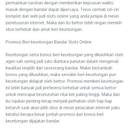
permainkan taruhan dengan memberikan kepuasan waktu
masuk dengan bandar dapat dipercaya. Terus cermati ciri-ciri
komplet dari web judi slots online yang anda jumpai di mesin
penelusuran internet. Maka dari itu bettor lebih ringan memilih
situs terhebat dan amat beri keuntungan.
Promosi Beri keuntungan Bandar Slots Online
Keuntungan serta bonus beri keuntungan yang dikasihkan oleh
agen sah sering jadi satu diantara panutan dalam mengenali
kwalitas terpilih dari seseorang bandar. Makin bertambah
bonus yang dikasihkan, maka semakin beri keuntungan pun
keuntungan didapat oleh bettor. Promosi memberi keuntungan
ini lebih banyak jadi preferensi terhebat untuk semua bettor
untuk mencapai keseluruhan nilai bet paling tinggi. Maka dari
itu rujukan penting kerap menjadi perhatian oleh tiap-tiap
betaruh saat akan pilih situs di mesin pelacakan internet yaitu
ketahui berapa besar jumlah promosi dan bonus beri
keuntungan dijajakan bandar.