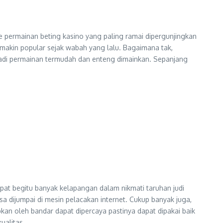
ype permainan beting kasino yang paling ramai dipergunjingkan
 makin popular sejak wabah yang lalu. Bagaimana tak,
jadi permainan termudah dan enteng dimainkan. Sepanjang
at begitu banyak kelapangan dalam nikmati taruhan judi
sa dijumpai di mesin pelacakan internet. Cukup banyak juga,
kan oleh bandar dapat dipercaya pastinya dapat dipakai baik
ualitas.