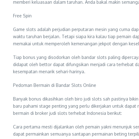
memberi keluasaan dalam taruhan. Anda bakal makin semangat
Free Spin
Game slots adalah perjudian perputaran mesin yang cuma dapat
waktu taruhan berjalan. Tetapi siapa kira kalau tiap pemain 
memakai untuk memperoleh kemenangan jekpot dengan keselu
Tiap bonus yang disodorkan oleh bandar slots paling diperca
didapat oleh bettor dapat difungsikan menjadi cara terhebat
kesempatan menarik sehari-harinya.
Pedoman Bermain di Bandar Slots Online
Banyak bonus dikasihkan oleh biro judi slots sah pastinya bi
baru pahami stage penting yang perlu dikerjakan untuk dapat
bermain di broker judi slots terhebat Indonesia berikut:
Cara pertama mesti dijalankan oleh pemain yakni menunjuk sert
dapat permainkan semuanya santapan permainan beting terpil