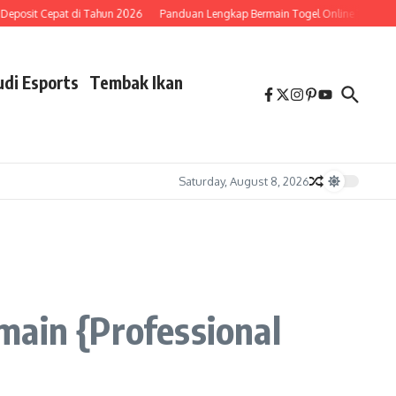
sit Cepat di Tahun 2026
Panduan Lengkap Bermain Togel Online Terpercaya 
udi Esports
Tembak Ikan
Saturday, August 8, 2026
main {Professional