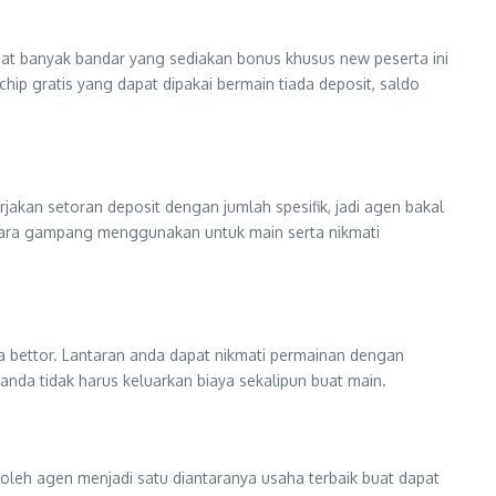
ngat banyak bandar yang sediakan bonus khusus new peserta ini
hip gratis yang dapat dipakai bermain tiada deposit, saldo
rjakan setoran deposit dengan jumlah spesifik, jadi agen bakal
cara gampang menggunakan untuk main serta nikmati
pa bettor. Lantaran anda dapat nikmati permainan dengan
da tidak harus keluarkan biaya sekalipun buat main.
leh agen menjadi satu diantaranya usaha terbaik buat dapat