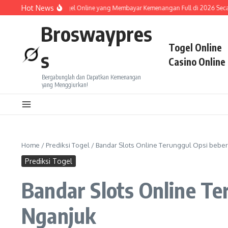
Skip to content
Hot News
ps Memilih Situs Togel Online yang Membayar Kemenangan Full di 2026 Secara 
Broswaypres
Togel Online
s
Casino Online
Bergabunglah dan Dapatkan Kemenangan
yang Menggiurkan!
Home
/
Prediksi Togel
/
Bandar Slots Online Terunggul Opsi beber
Prediksi Togel
Bandar Slots Online Te
Nganjuk