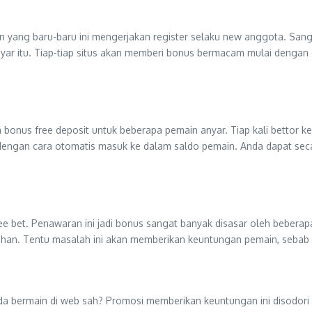
ain yang baru-baru ini mengerjakan register selaku new anggota. Sa
anyar itu. Tiap-tiap situs akan memberi bonus bermacam mulai dengan c
 bonus free deposit untuk beberapa pemain anyar. Tiap kali bettor ke
dengan cara otomatis masuk ke dalam saldo pemain. Anda dapat se
ree bet. Penawaran ini jadi bonus sangat banyak disasar oleh bebera
an. Tentu masalah ini akan memberikan keuntungan pemain, sebab an
 bermain di web sah? Promosi memberikan keuntungan ini disodori o