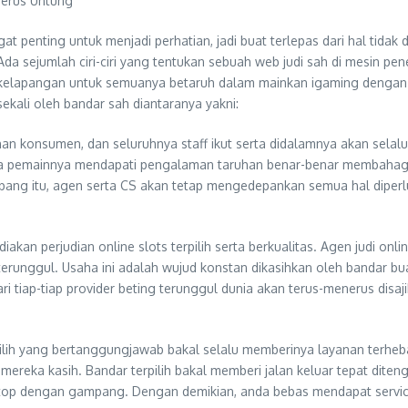
 Terus Untung
at penting untuk menjadi perhatian, jadi buat terlepas dari hal tidak 
a sejumlah ciri-ciri yang tentukan sebuah web judi sah di mesin pen
ud kelapangan untuk semuanya betaruh dalam mainkan igaming dengan s
 sekali oleh bandar sah diantaranya yakni:
ayanan konsumen, dan seluruhnya staff ikut serta didalamnya akan se
a pemainnya mendapati pengalaman taruhan benar-benar membahagiak
timbang itu, agen serta CS akan tetap mengedepankan semua hal dipe
yediakan perjudian online slots terpilih serta berkualitas. Agen judi
s terunggul. Usaha ini adalah wujud konstan dikasihkan oleh banda
i tiap-tiap provider beting terunggul dunia akan terus-menerus disa
ts terpilih yang bertanggungjawab bakal selalu memberinya layanan terh
 mereka kasih. Bandar terpilih bakal memberi jalan keluar tepat dit
top dengan gampang. Dengan demikian, anda bebas mendapat service