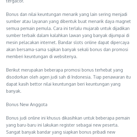
tergacor.
Bonus dan nilai keuntungan menarik yang lain sering menjadi
sumber atau layanan yang dibentuk buat menarik daya magnet
semua pemain pemula. Cara ini terlalu mujarab untuk dijadikan
sumber terbaik dalam kalahkan lawan yang banyak dijumpai di
mesin pelacakan internet. Bandar slots online dapat dipercaya
akan bersama-sama sajikan banyak sekali bonus dan promosi
memberi keuntungan di websitenya.
Berikut merupakan beberapa promosi bonus terhebat yang
disodorkan oleh agen judi sah di Indonesia. Tiap penawaran itu
dapat kasih bettor nilai keuntungan beri keuntungan yang
banyak.
Bonus New Anggota
Bonus judi online ini khusus dikasihkan untuk beberapa pemain
yang baru-baru ini lakukan register sebagai new peserta.
Sangat banyak bandar yang siapkan bonus pribadi new