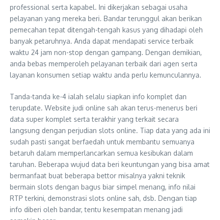
professional serta kapabel. Ini dikerjakan sebagai usaha
pelayanan yang mereka beri. Bandar terunggul akan berikan
pemecahan tepat ditengah-tengah kasus yang dihadapi oleh
banyak petaruhnya. Anda dapat mendapati service terbaik
waktu 24 jam non-stop dengan gampang. Dengan demikian,
anda bebas memperoleh pelayanan terbaik dari agen serta
layanan konsumen setiap waktu anda perlu kemunculannya.
Tanda-tanda ke-4 ialah selalu siapkan info komplet dan
terupdate. Website judi online sah akan terus-menerus beri
data super komplet serta terakhir yang terkait secara
langsung dengan perjudian slots online. Tiap data yang ada ini
sudah pasti sangat berfaedah untuk membantu semuanya
betaruh dalam memperlancarkan semua kesibukan dalam
taruhan. Beberapa wujud data beri keuntungan yang bisa amat
bermanfaat buat beberapa bettor misalnya yakni teknik
bermain slots dengan bagus biar simpel menang, info nilai
RTP terkini, demonstrasi slots online sah, dsb. Dengan tiap
info diberi oleh bandar, tentu kesempatan menang jadi