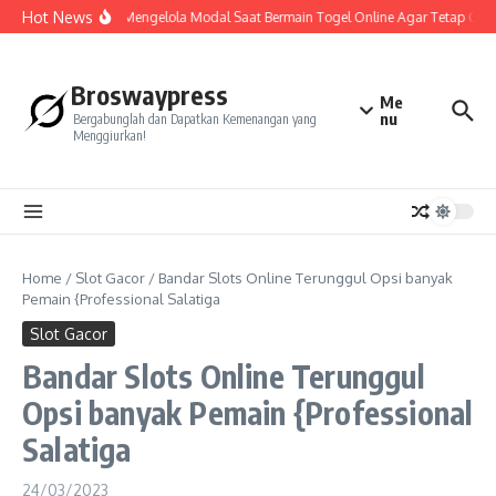
Skip to content
Hot News
Strategi Mengelola Modal Saat Bermain Togel Online Agar Tetap Cuan
Broswaypress
Me
nu
Bergabunglah dan Dapatkan Kemenangan yang
Menggiurkan!
Home
/
Slot Gacor
/
Bandar Slots Online Terunggul Opsi banyak
Pemain {Professional Salatiga
Slot Gacor
Bandar Slots Online Terunggul
Opsi banyak Pemain {Professional
Salatiga
24/03/2023