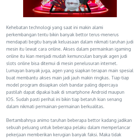
Kehebatan technologi yang saat ini makin alami
perkembangan tentu bikin banyak bettor terus-menerus
mendapati begitu banyak keluasaan dalam nikmati taruhan judi
mesin itu lewat cara online. Akses dalam permainkan igaming
online itu kian menjadi mudah kemunculan banyak agen judi
slots online bisa ditemui di mesin penelusuran internet.
Lumayan banyak juga, agen yang siapkan terapan main spesial
buat membantu akses main jadi jauh makin ringkas. Tiap-tiap
model program disiapkan oleh bandar paling dipercaya
pastilah dapat dipakai baik di smartphone Android maupun
IOS. Sudah pasti perihal ini bikin tiap betaruh kian senang
dalam nikmati permainan-permainan berkualitas.
Bertambahnya animo taruhan beberapa bettor kadang jadikan
sebuah peluang untuk beberapa pelaku dalam memperlancar
pekerjaan memberikan kerugian banyak faksi. Maka tidak