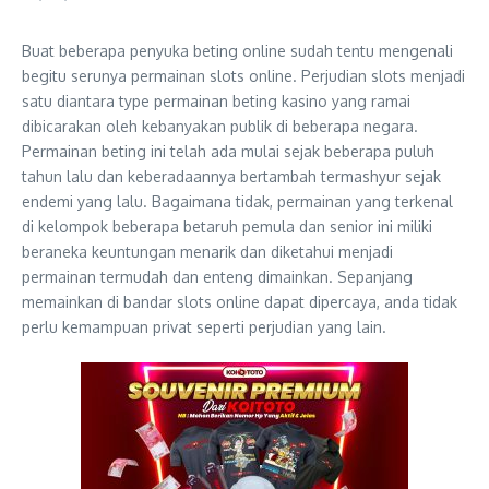
Buat beberapa penyuka beting online sudah tentu mengenali
begitu serunya permainan slots online. Perjudian slots menjadi
satu diantara type permainan beting kasino yang ramai
dibicarakan oleh kebanyakan publik di beberapa negara.
Permainan beting ini telah ada mulai sejak beberapa puluh
tahun lalu dan keberadaannya bertambah termashyur sejak
endemi yang lalu. Bagaimana tidak, permainan yang terkenal
di kelompok beberapa betaruh pemula dan senior ini miliki
beraneka keuntungan menarik dan diketahui menjadi
permainan termudah dan enteng dimainkan. Sepanjang
memainkan di bandar slots online dapat dipercaya, anda tidak
perlu kemampuan privat seperti perjudian yang lain.