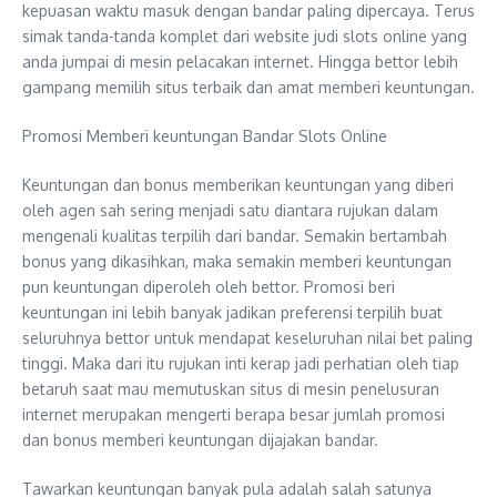
kepuasan waktu masuk dengan bandar paling dipercaya. Terus
simak tanda-tanda komplet dari website judi slots online yang
anda jumpai di mesin pelacakan internet. Hingga bettor lebih
gampang memilih situs terbaik dan amat memberi keuntungan.
Promosi Memberi keuntungan Bandar Slots Online
Keuntungan dan bonus memberikan keuntungan yang diberi
oleh agen sah sering menjadi satu diantara rujukan dalam
mengenali kualitas terpilih dari bandar. Semakin bertambah
bonus yang dikasihkan, maka semakin memberi keuntungan
pun keuntungan diperoleh oleh bettor. Promosi beri
keuntungan ini lebih banyak jadikan preferensi terpilih buat
seluruhnya bettor untuk mendapat keseluruhan nilai bet paling
tinggi. Maka dari itu rujukan inti kerap jadi perhatian oleh tiap
betaruh saat mau memutuskan situs di mesin penelusuran
internet merupakan mengerti berapa besar jumlah promosi
dan bonus memberi keuntungan dijajakan bandar.
Tawarkan keuntungan banyak pula adalah salah satunya