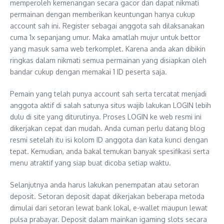
memperoleh kemenangan secara gacor dan dapat nikmati
permainan dengan memberikan keuntungan hanya cukup
account sah ini. Register sebagai anggota sah dilaksanakan
cuma 1x sepanjang umur. Maka amatlah mujur untuk bettor
yang masuk sama web terkomplet. Karena anda akan dibikin
ringkas dalam nikmati semua permainan yang disiapkan oleh
bandar cukup dengan memakai 1 ID peserta saja.
Pemain yang telah punya account sah serta tercatat menjadi
anggota aktif di salah satunya situs wajib lakukan LOGIN lebih
dulu di site yang diturutinya. Proses LOGIN ke web resmi ini
dikerjakan cepat dan mudah. Anda cuman perlu datang blog
resmi setelah itu isi kolom ID anggota dan kata kunci dengan
tepat. Kemudian, anda bakal temukan banyak spesifikasi serta
menu atraktif yang siap buat dicoba setiap waktu.
Selanjutnya anda harus lakukan penempatan atau setoran
deposit. Setoran deposit dapat dikerjakan beberapa metoda
dimulai dari setoran lewat bank lokal, e-wallet maupun lewat
pulsa prabayar. Deposit dalam mainkan igaming slots secara