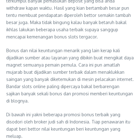
terkumpul banyak pemasukan deposit yang bisa anda
withdraw kapan waktu. Hasil yang kian bertambah besar pun
tentu membuat pendapatan diperoleh bettor semakin tambah
besar juga. Maka tidak bingung kalau banyak betaruh bakal
ikhlas lakukan beberapa usaha terbaik supaya sanggup
mencapai kemenangan bonus slots tergacor.
Bonus dan nilai keuntungan menarik yang lain kerap kali
dijadikan sumber atau layanan yang dibikin buat mengikat daya
magnet semuanya pemain pemula. Cara ini pun amatlah
mujarab buat dijadikan sumber terbaik dalam menaklukkan
saingan yang banyak diketemukan di mesin pelacakan internet.
Bandar slots online paling dipercaya bakal berbarengan
sajikan banyak sekali bonus dan promosi memberi keuntungan
di blognya.
Di bawah ini yakni beberapa promosi bonus terbaik yang
disodori oleh broker judi sah di Indonesia. Tiap penawaran itu
dapat beri bettor nilai keuntungan beri keuntungan yang
meluap.