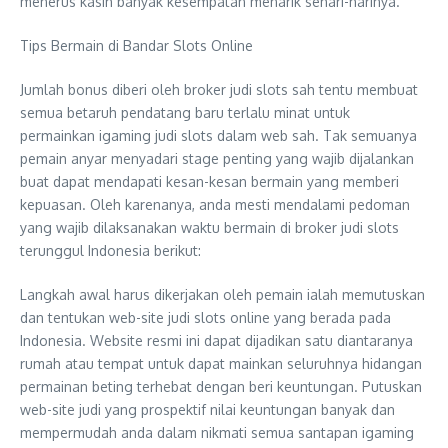
menerus kasih banyak kesempatan menarik sehari-harinya.
Tips Bermain di Bandar Slots Online
Jumlah bonus diberi oleh broker judi slots sah tentu membuat
semua betaruh pendatang baru terlalu minat untuk
permainkan igaming judi slots dalam web sah. Tak semuanya
pemain anyar menyadari stage penting yang wajib dijalankan
buat dapat mendapati kesan-kesan bermain yang memberi
kepuasan. Oleh karenanya, anda mesti mendalami pedoman
yang wajib dilaksanakan waktu bermain di broker judi slots
terunggul Indonesia berikut:
Langkah awal harus dikerjakan oleh pemain ialah memutuskan
dan tentukan web-site judi slots online yang berada pada
Indonesia. Website resmi ini dapat dijadikan satu diantaranya
rumah atau tempat untuk dapat mainkan seluruhnya hidangan
permainan beting terhebat dengan beri keuntungan. Putuskan
web-site judi yang prospektif nilai keuntungan banyak dan
mempermudah anda dalam nikmati semua santapan igaming