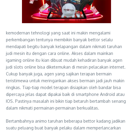
kemodernan tehnologi yang saat ini makin mengalami
perkembangan tentunya membikin banyak bettor selalu
mendapati begitu banyak kelapangan dalam nikmati taruhan
judi mesin itu dengan cara online. Akses dalam mainkan
igaming online itu kian dibuat mudah kehadiran banyak agen
judi slots online bisa diketemukan di mesin pelacakan internet.
Cukup banyak juga, agen yang sajikan terapan bermain
teristimewa untuk meringankan akses bermain jadi jauh makin
ringkas. Tiap-tiap model terapan disiapkan oleh bandar bisa
dipercaya jelas dapat dipakai baik di smartphone Android atau
IOS. Pastinya masalah ini bikin tiap betaruh bertambah senang
dalam nikmati permainan-permainan berkualitas.
Bertambahnya animo taruhan beberapa bettor kadang jadikan
suatu peluang buat banyak pelaku dalam memperlancarkan