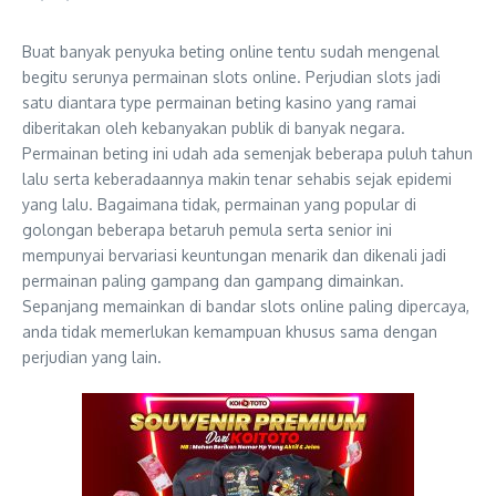
Buat banyak penyuka beting online tentu sudah mengenal
begitu serunya permainan slots online. Perjudian slots jadi
satu diantara type permainan beting kasino yang ramai
diberitakan oleh kebanyakan publik di banyak negara.
Permainan beting ini udah ada semenjak beberapa puluh tahun
lalu serta keberadaannya makin tenar sehabis sejak epidemi
yang lalu. Bagaimana tidak, permainan yang popular di
golongan beberapa betaruh pemula serta senior ini
mempunyai bervariasi keuntungan menarik dan dikenali jadi
permainan paling gampang dan gampang dimainkan.
Sepanjang memainkan di bandar slots online paling dipercaya,
anda tidak memerlukan kemampuan khusus sama dengan
perjudian yang lain.