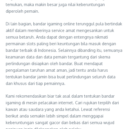
temukan, maka makin besar juga nilai keberuntungan
diperoleh pemain.
Di lain bagian, bandar igaming online terunggul pula bertindak
aktif dalam memberinya service amat mengesankan untuk
semua betaruh. Anda dapat dengan entengnya nikmati
permainan slots paling beri keuntungan bila masuk dengan
bandar terbaik di Indonesia. Selainnya dibanding itu, semuanya
keamanan data dan data pemain tergantung dari skema
perlindungan disiapkan oleh bandar. Buat mendapat
pengalaman taruhan amat aman, jadi tentu anda harus
tentukan bandar jamin bisa buat perlindungan seluruh data
dan khusus dari tiap pemainnya.
Kami rekomendasikan biar tak asal dalam tentukan bandar
igaming di mesin pelacakan internet. Cari rujukan terpilih dari
kawan atau saudara yang anda ketahui. Lewat referensi
berikut anda semakin lebih simpel dalam menggapai
keberuntungan sangat gacor dan bebas dari semua wujud