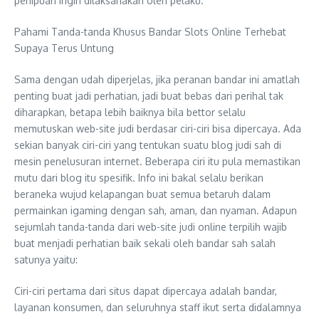
penipuan ingin dilaksanakan oleh pelaku.
Pahami Tanda-tanda Khusus Bandar Slots Online Terhebat
Supaya Terus Untung
Sama dengan udah diperjelas, jika peranan bandar ini amatlah
penting buat jadi perhatian, jadi buat bebas dari perihal tak
diharapkan, betapa lebih baiknya bila bettor selalu
memutuskan web-site judi berdasar ciri-ciri bisa dipercaya. Ada
sekian banyak ciri-ciri yang tentukan suatu blog judi sah di
mesin penelusuran internet. Beberapa ciri itu pula memastikan
mutu dari blog itu spesifik. Info ini bakal selalu berikan
beraneka wujud kelapangan buat semua betaruh dalam
permainkan igaming dengan sah, aman, dan nyaman. Adapun
sejumlah tanda-tanda dari web-site judi online terpilih wajib
buat menjadi perhatian baik sekali oleh bandar sah salah
satunya yaitu:
Ciri-ciri pertama dari situs dapat dipercaya adalah bandar,
layanan konsumen, dan seluruhnya staff ikut serta didalamnya