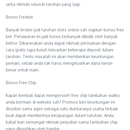
serta nikmati seluruh taruhan yang siap.
Bonus Freebet
Banyak broker judi taruhan slots online sah siapkan bonus free
bet. Penawaran ini jadi bonus terbanyak dibidik oleh banyak
bettor. Dikarenakan anda dapat nikmati permainan dengan
cara gratis tapa butuh keluarkan beberapa deposit dalam
taruhan. Tentu masalah ini akan memberikan keuntungan
pemain, sebab anda tak harus mengeluarkan dana benar-
benar untuk main.
Bonus Free Chip
Kapan kembali dapat memperoleh free chip tambahan waktu
anda bermain di website sah? Promosi beri keuntungan ini
disodori sama agen sebagai satu diantaranya usaha terbaik
buat dapat memberinya kelapangan dalam taruhan. Anda
bakal kian semangat nikmati perjudian sama tambahan chip
yang dikasihkan oleh bandar.