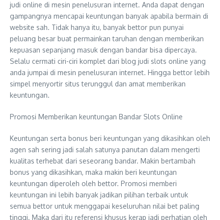
judi online di mesin penelusuran internet. Anda dapat dengan
gampangnya mencapai keuntungan banyak apabila bermain di
website sah. Tidak hanya itu, banyak bettor pun punyai
peluang besar buat permainkan taruhan dengan memberikan
kepuasan sepanjang masuk dengan bandar bisa dipercaya.
Selalu cermati ciri-ciri komplet dari blog judi slots online yang
anda jumpai di mesin penelusuran internet. Hingga bettor lebih
simpel menyortir situs terunggul dan amat memberikan
keuntungan.
Promosi Memberikan keuntungan Bandar Slots Online
Keuntungan serta bonus beri keuntungan yang dikasihkan oleh
agen sah sering jadi salah satunya panutan dalam mengerti
kualitas terhebat dari seseorang bandar. Makin bertambah
bonus yang dikasihkan, maka makin beri keuntungan
keuntungan diperoleh oleh bettor. Promosi memberi
keuntungan ini lebih banyak jadikan pilihan terbaik untuk
semua bettor untuk menggapai keseluruhan nilai bet paling
tinggi. Maka dari itu referensi khusus kerap jadi perhatian oleh