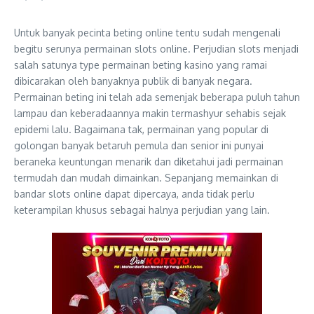
Untuk banyak pecinta beting online tentu sudah mengenali
begitu serunya permainan slots online. Perjudian slots menjadi
salah satunya type permainan beting kasino yang ramai
dibicarakan oleh banyaknya publik di banyak negara.
Permainan beting ini telah ada semenjak beberapa puluh tahun
lampau dan keberadaannya makin termashyur sehabis sejak
epidemi lalu. Bagaimana tak, permainan yang popular di
golongan banyak betaruh pemula dan senior ini punyai
beraneka keuntungan menarik dan diketahui jadi permainan
termudah dan mudah dimainkan. Sepanjang memainkan di
bandar slots online dapat dipercaya, anda tidak perlu
keterampilan khusus sebagai halnya perjudian yang lain.