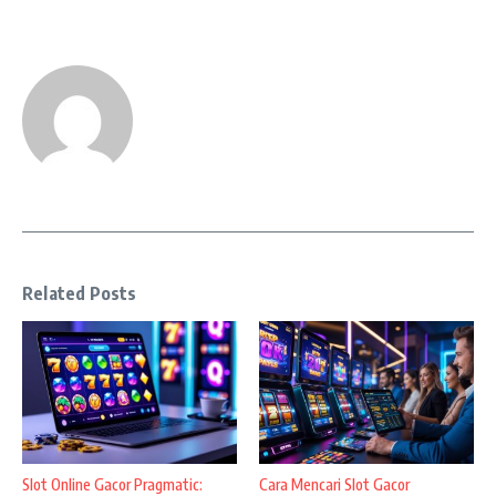
Related Posts
Slot Online Gacor Pragmatic:
Cara Mencari Slot Gacor