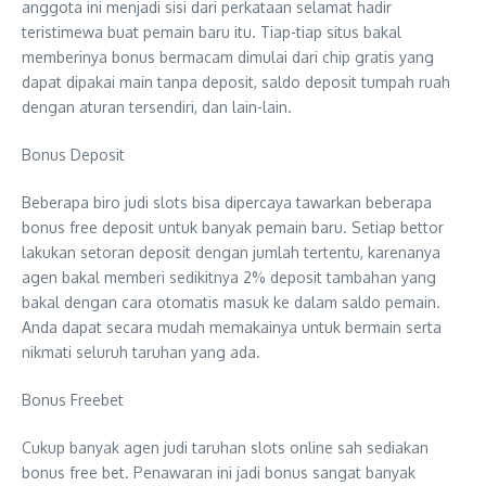
anggota ini menjadi sisi dari perkataan selamat hadir
teristimewa buat pemain baru itu. Tiap-tiap situs bakal
memberinya bonus bermacam dimulai dari chip gratis yang
dapat dipakai main tanpa deposit, saldo deposit tumpah ruah
dengan aturan tersendiri, dan lain-lain.
Bonus Deposit
Beberapa biro judi slots bisa dipercaya tawarkan beberapa
bonus free deposit untuk banyak pemain baru. Setiap bettor
lakukan setoran deposit dengan jumlah tertentu, karenanya
agen bakal memberi sedikitnya 2% deposit tambahan yang
bakal dengan cara otomatis masuk ke dalam saldo pemain.
Anda dapat secara mudah memakainya untuk bermain serta
nikmati seluruh taruhan yang ada.
Bonus Freebet
Cukup banyak agen judi taruhan slots online sah sediakan
bonus free bet. Penawaran ini jadi bonus sangat banyak