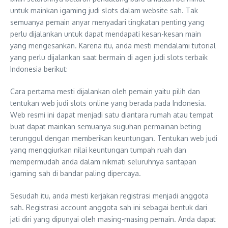
untuk mainkan igaming judi slots dalam website sah. Tak
semuanya pemain anyar menyadari tingkatan penting yang
perlu dijalankan untuk dapat mendapati kesan-kesan main
yang mengesankan. Karena itu, anda mesti mendalami tutorial
yang perlu dijalankan saat bermain di agen judi slots terbaik
Indonesia berikut:
Cara pertama mesti dijalankan oleh pemain yaitu pilih dan
tentukan web judi slots online yang berada pada Indonesia.
Web resmi ini dapat menjadi satu diantara rumah atau tempat
buat dapat mainkan semuanya suguhan permainan beting
terunggul dengan memberikan keuntungan. Tentukan web judi
yang menggiurkan nilai keuntungan tumpah ruah dan
mempermudah anda dalam nikmati seluruhnya santapan
igaming sah di bandar paling dipercaya.
Sesudah itu, anda mesti kerjakan registrasi menjadi anggota
sah. Registrasi account anggota sah ini sebagai bentuk dari
jati diri yang dipunyai oleh masing-masing pemain. Anda dapat