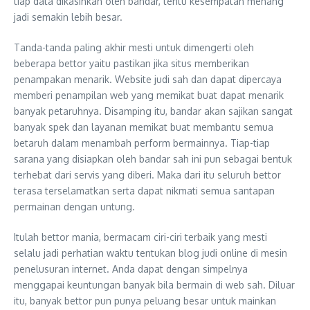
tiap data dikasihkan oleh bandar, tentu kesempatan menang
jadi semakin lebih besar.
Tanda-tanda paling akhir mesti untuk dimengerti oleh
beberapa bettor yaitu pastikan jika situs memberikan
penampakan menarik. Website judi sah dan dapat dipercaya
memberi penampilan web yang memikat buat dapat menarik
banyak petaruhnya. Disamping itu, bandar akan sajikan sangat
banyak spek dan layanan memikat buat membantu semua
betaruh dalam menambah perform bermainnya. Tiap-tiap
sarana yang disiapkan oleh bandar sah ini pun sebagai bentuk
terhebat dari servis yang diberi. Maka dari itu seluruh bettor
terasa terselamatkan serta dapat nikmati semua santapan
permainan dengan untung.
Itulah bettor mania, bermacam ciri-ciri terbaik yang mesti
selalu jadi perhatian waktu tentukan blog judi online di mesin
penelusuran internet. Anda dapat dengan simpelnya
menggapai keuntungan banyak bila bermain di web sah. Diluar
itu, banyak bettor pun punya peluang besar untuk mainkan