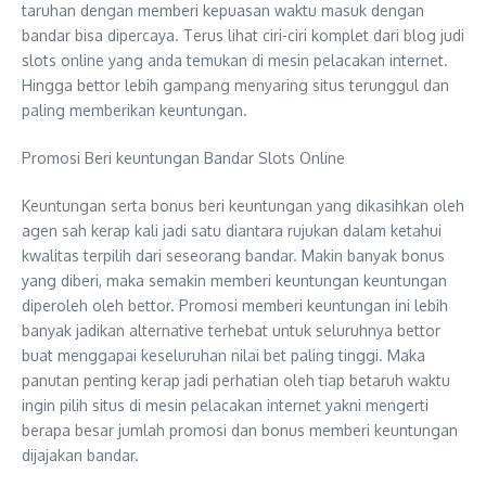
taruhan dengan memberi kepuasan waktu masuk dengan
bandar bisa dipercaya. Terus lihat ciri-ciri komplet dari blog judi
slots online yang anda temukan di mesin pelacakan internet.
Hingga bettor lebih gampang menyaring situs terunggul dan
paling memberikan keuntungan.
Promosi Beri keuntungan Bandar Slots Online
Keuntungan serta bonus beri keuntungan yang dikasihkan oleh
agen sah kerap kali jadi satu diantara rujukan dalam ketahui
kwalitas terpilih dari seseorang bandar. Makin banyak bonus
yang diberi, maka semakin memberi keuntungan keuntungan
diperoleh oleh bettor. Promosi memberi keuntungan ini lebih
banyak jadikan alternative terhebat untuk seluruhnya bettor
buat menggapai keseluruhan nilai bet paling tinggi. Maka
panutan penting kerap jadi perhatian oleh tiap betaruh waktu
ingin pilih situs di mesin pelacakan internet yakni mengerti
berapa besar jumlah promosi dan bonus memberi keuntungan
dijajakan bandar.