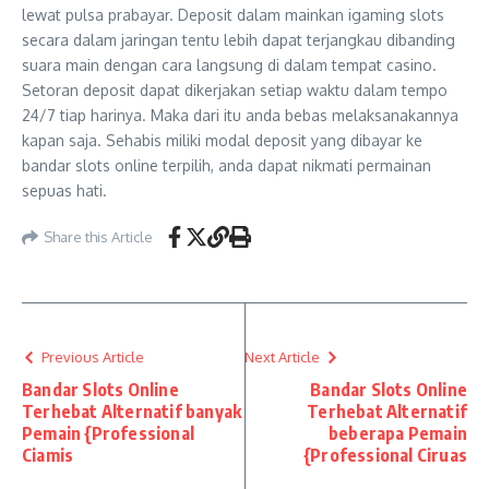
lewat pulsa prabayar. Deposit dalam mainkan igaming slots
secara dalam jaringan tentu lebih dapat terjangkau dibanding
suara main dengan cara langsung di dalam tempat casino.
Setoran deposit dapat dikerjakan setiap waktu dalam tempo
24/7 tiap harinya. Maka dari itu anda bebas melaksanakannya
kapan saja. Sehabis miliki modal deposit yang dibayar ke
bandar slots online terpilih, anda dapat nikmati permainan
sepuas hati.
Share this Article
Previous Article
Next Article
Bandar Slots Online
Bandar Slots Online
Terhebat Alternatif banyak
Terhebat Alternatif
Pemain {Professional
beberapa Pemain
Ciamis
{Professional Ciruas