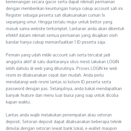
kemenangan secara gacor serta dapat nikmati permainan
dengan memberikan keuntungan hanya cukup account sah ini.
Register sebagai peserta sah dilaksanakan cuman 1x
sepanjang umur. Hingga terlalu mujur untuk bettor yang
masuk sama website terkomplet. Lantaran anda akan dibentuk
efektif dalam nikmati semua permainan yang disajikan oleh
bandar hanya cukup memanfaatkan 1 ID peserta saja.
Pemain yang udah miliki account sah serta tercatat jadi
anggota aktif di satu diantaranya situs mesti lakukan LOGIN
lebih dahulu di web yang diturutinya. Proses LOGIN ke web
resmi ini dilaksanakan cepat dan mudah. Anda perlu
mendatangi web resmi lantas isi kolom ID peserta serta
password dengan pas. Selanjutnya, anda bakal mendapatkan
banyak feature dan menu luar biasa yang siap untuk dicoba
kapan waktu.
Lantas anda wajib melakukan penempatan atau setoran
deposit. Setoran deposit dapat dilaksanakan beberapa teknik
dimulai dengan setoran lewat bank lokal, e-wallet maupun