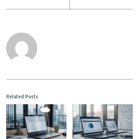
Related Posts