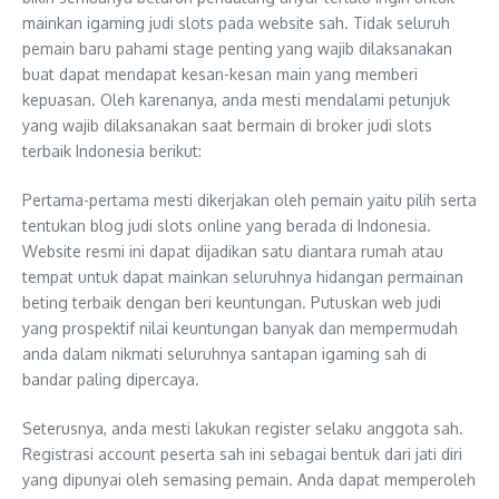
mainkan igaming judi slots pada website sah. Tidak seluruh
pemain baru pahami stage penting yang wajib dilaksanakan
buat dapat mendapat kesan-kesan main yang memberi
kepuasan. Oleh karenanya, anda mesti mendalami petunjuk
yang wajib dilaksanakan saat bermain di broker judi slots
terbaik Indonesia berikut:
Pertama-pertama mesti dikerjakan oleh pemain yaitu pilih serta
tentukan blog judi slots online yang berada di Indonesia.
Website resmi ini dapat dijadikan satu diantara rumah atau
tempat untuk dapat mainkan seluruhnya hidangan permainan
beting terbaik dengan beri keuntungan. Putuskan web judi
yang prospektif nilai keuntungan banyak dan mempermudah
anda dalam nikmati seluruhnya santapan igaming sah di
bandar paling dipercaya.
Seterusnya, anda mesti lakukan register selaku anggota sah.
Registrasi account peserta sah ini sebagai bentuk dari jati diri
yang dipunyai oleh semasing pemain. Anda dapat memperoleh