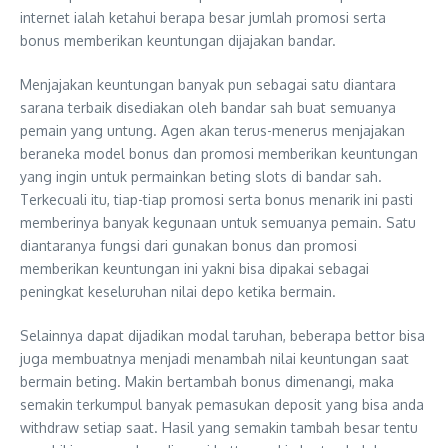
internet ialah ketahui berapa besar jumlah promosi serta
bonus memberikan keuntungan dijajakan bandar.
Menjajakan keuntungan banyak pun sebagai satu diantara
sarana terbaik disediakan oleh bandar sah buat semuanya
pemain yang untung. Agen akan terus-menerus menjajakan
beraneka model bonus dan promosi memberikan keuntungan
yang ingin untuk permainkan beting slots di bandar sah.
Terkecuali itu, tiap-tiap promosi serta bonus menarik ini pasti
memberinya banyak kegunaan untuk semuanya pemain. Satu
diantaranya fungsi dari gunakan bonus dan promosi
memberikan keuntungan ini yakni bisa dipakai sebagai
peningkat keseluruhan nilai depo ketika bermain.
Selainnya dapat dijadikan modal taruhan, beberapa bettor bisa
juga membuatnya menjadi menambah nilai keuntungan saat
bermain beting. Makin bertambah bonus dimenangi, maka
semakin terkumpul banyak pemasukan deposit yang bisa anda
withdraw setiap saat. Hasil yang semakin tambah besar tentu