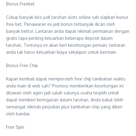
Bonus Freebet
Cukup banyak biro judi taruhan slots online sah siapkan bonus
free bet. Penawaran ini jadi bonus terbanyak dicari oleh
banyak bettor. Lantaran anda dapat nikmati permainan dengan
gratis tapa penting keluarkan beberapa deposit dalam
taruhan. Tentunya ini akan beri keuntungan pemain, lantaran
anda tak harus keluarkan biaya sekalipun untuk bermain.
Bonus Free Chip
Kapan kembali dapat memperoleh free chip tambahan waktu
anda main di web sah? Promosi memberikan keuntungan ini
ditawari oleh agen jadi salah satunya usaha terpilih untuk
dapat memberi keringanan dalam taruhan. Anda bakal lebih
semangat nikmati perjudian plus tambahan chip yang diberi
oleh bandar.
Free Spin