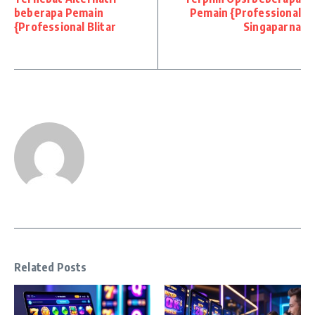
beberapa Pemain
Pemain {Professional
{Professional Blitar
Singaparna
Related Posts