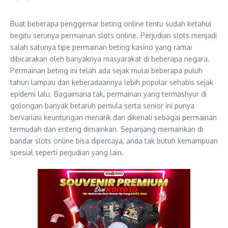
Buat beberapa penggemar beting online tentu sudah ketahui
begitu serunya permainan slots online. Perjudian slots menjadi
salah satunya tipe permainan beting kasino yang ramai
dibicarakan oleh banyaknya masyarakat di beberapa negara.
Permainan beting ini telah ada sejak mulai beberapa puluh
tahun lampau dan keberadaannya lebih popular sehabis sejak
epidemi lalu. Bagaimana tak, permainan yang termashyur di
golongan banyak betaruh pemula serta senior ini punya
bervariasi keuntungan menarik dan dikenali sebagai permainan
termudah dan enteng dimainkan. Sepanjang memainkan di
bandar slots online bisa dipercaya, anda tak butuh kemampuan
spesial seperti perjudian yang lain.