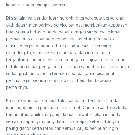
keberuntungan didapat pemain.
Di sisi lainnya, bandar igaming online terbaik pula berperanan
aktif dalam memberinya service sangat memberikan kepuasan
buat semua betaruh. Anda dapat dengan simpelnya nikmati
permainan slots paling memberikan keuntungan apabila
masuk dengan bandar terbaik di Indonesia. Disamping
dibanding itu, semua keamanan data dan info pemain
tergantung dari prosedur perlindungan disajikan oleh bandar.
Untuk mendapat pengalaman taruhan sangat aman, karenanya
sudah pasti anda mesti tentukan bandar jamin bisa buat
perlindungan semuanya data dan pribadi dari tiap-tiap
pemainnya.
Kami rekomendasikan biar tak asal dalam tentukan bandar
igaming di mesin penelusuran internet. Cari rujukan terbaik dari
teman atau famili yang anda kenali. Lewat rujukan ini anda
semakin dapat gampang dalam mendapat keberuntungan
paling gacor serta lolos dari semua wujud penipuan ingin