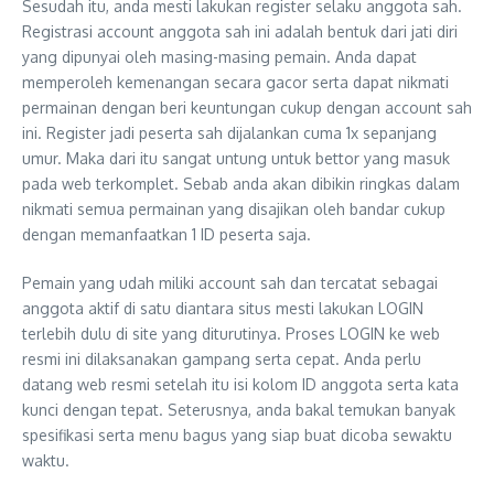
Sesudah itu, anda mesti lakukan register selaku anggota sah.
Registrasi account anggota sah ini adalah bentuk dari jati diri
yang dipunyai oleh masing-masing pemain. Anda dapat
memperoleh kemenangan secara gacor serta dapat nikmati
permainan dengan beri keuntungan cukup dengan account sah
ini. Register jadi peserta sah dijalankan cuma 1x sepanjang
umur. Maka dari itu sangat untung untuk bettor yang masuk
pada web terkomplet. Sebab anda akan dibikin ringkas dalam
nikmati semua permainan yang disajikan oleh bandar cukup
dengan memanfaatkan 1 ID peserta saja.
Pemain yang udah miliki account sah dan tercatat sebagai
anggota aktif di satu diantara situs mesti lakukan LOGIN
terlebih dulu di site yang diturutinya. Proses LOGIN ke web
resmi ini dilaksanakan gampang serta cepat. Anda perlu
datang web resmi setelah itu isi kolom ID anggota serta kata
kunci dengan tepat. Seterusnya, anda bakal temukan banyak
spesifikasi serta menu bagus yang siap buat dicoba sewaktu
waktu.