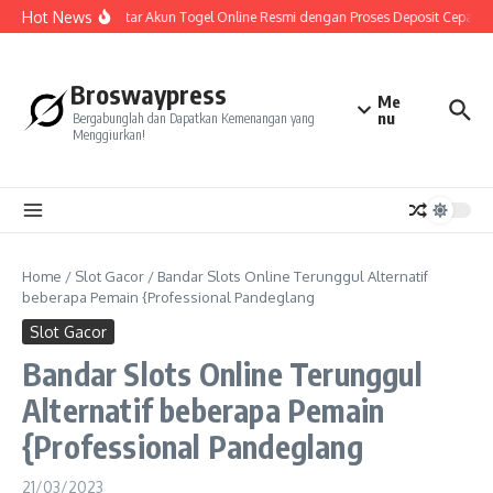
Skip to content
Hot News
Cara Daftar Akun Togel Online Resmi dengan Proses Deposit Cepat di
Broswaypress
Me
nu
Bergabunglah dan Dapatkan Kemenangan yang
Menggiurkan!
Home
/
Slot Gacor
/
Bandar Slots Online Terunggul Alternatif
beberapa Pemain {Professional Pandeglang
Slot Gacor
Bandar Slots Online Terunggul
Alternatif beberapa Pemain
{Professional Pandeglang
21/03/2023