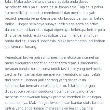
faksi. Maka tidak bertanya-tanya apabila anda dapat
mendapati situs palsu serta palsu kapan saja. Tiap situs palsu
itu memiliki tujuan untuk membodohi dan menipu banyak
betaruh pemula benar-benar pemula kepada permainan beting
online. Hingga selainnya supaya lebih siaga serta selective
dalam memastikan situs dapat dipercaya, beberapa bettor pula
diharuskan untuk miliki kapabilitas dalam mengenal tanda-
tanda dari situs sah di Indonesia. Maka kesempatan jadi korban
jadi semakin kurang.
Penentuan broker judi sah di mesin penelusuran internet ini
harus dikerjakan sangatlah benar serta tepat. Dikarenakan
peranan bandar bukan cuma untuk fasilitator yang beri media
taruhan ternyaman dan memberikan keuntungan saja. Lebih
dari pada itu, bandar jadi seorang yang dapat kasih
keberhasilan bermain untuk tiap bettor. Nilai keuntungan
didapat oleh pemain diputuskan oleh bandar yang terus-
menerus menawarkan banyak promosi memberi keuntungan
sehari-harinya. Makin bagus kwalitas dari bandar slots taruhan
online yang anda jumpai, maka semakin besar juga nilai