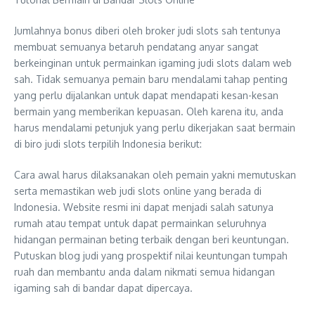
Jumlahnya bonus diberi oleh broker judi slots sah tentunya
membuat semuanya betaruh pendatang anyar sangat
berkeinginan untuk permainkan igaming judi slots dalam web
sah. Tidak semuanya pemain baru mendalami tahap penting
yang perlu dijalankan untuk dapat mendapati kesan-kesan
bermain yang memberikan kepuasan. Oleh karena itu, anda
harus mendalami petunjuk yang perlu dikerjakan saat bermain
di biro judi slots terpilih Indonesia berikut:
Cara awal harus dilaksanakan oleh pemain yakni memutuskan
serta memastikan web judi slots online yang berada di
Indonesia. Website resmi ini dapat menjadi salah satunya
rumah atau tempat untuk dapat permainkan seluruhnya
hidangan permainan beting terbaik dengan beri keuntungan.
Putuskan blog judi yang prospektif nilai keuntungan tumpah
ruah dan membantu anda dalam nikmati semua hidangan
igaming sah di bandar dapat dipercaya.