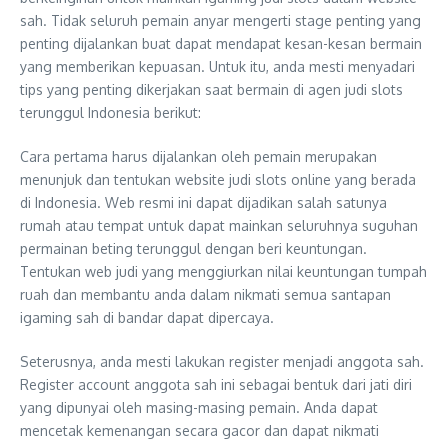
sah. Tidak seluruh pemain anyar mengerti stage penting yang
penting dijalankan buat dapat mendapat kesan-kesan bermain
yang memberikan kepuasan. Untuk itu, anda mesti menyadari
tips yang penting dikerjakan saat bermain di agen judi slots
terunggul Indonesia berikut:
Cara pertama harus dijalankan oleh pemain merupakan
menunjuk dan tentukan website judi slots online yang berada
di Indonesia. Web resmi ini dapat dijadikan salah satunya
rumah atau tempat untuk dapat mainkan seluruhnya suguhan
permainan beting terunggul dengan beri keuntungan.
Tentukan web judi yang menggiurkan nilai keuntungan tumpah
ruah dan membantu anda dalam nikmati semua santapan
igaming sah di bandar dapat dipercaya.
Seterusnya, anda mesti lakukan register menjadi anggota sah.
Register account anggota sah ini sebagai bentuk dari jati diri
yang dipunyai oleh masing-masing pemain. Anda dapat
mencetak kemenangan secara gacor dan dapat nikmati