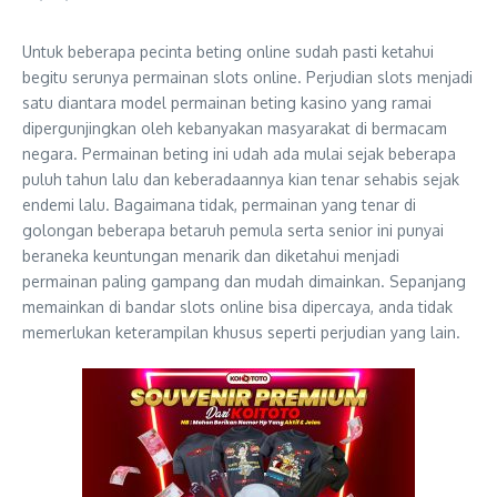
Untuk beberapa pecinta beting online sudah pasti ketahui
begitu serunya permainan slots online. Perjudian slots menjadi
satu diantara model permainan beting kasino yang ramai
dipergunjingkan oleh kebanyakan masyarakat di bermacam
negara. Permainan beting ini udah ada mulai sejak beberapa
puluh tahun lalu dan keberadaannya kian tenar sehabis sejak
endemi lalu. Bagaimana tidak, permainan yang tenar di
golongan beberapa betaruh pemula serta senior ini punyai
beraneka keuntungan menarik dan diketahui menjadi
permainan paling gampang dan mudah dimainkan. Sepanjang
memainkan di bandar slots online bisa dipercaya, anda tidak
memerlukan keterampilan khusus seperti perjudian yang lain.