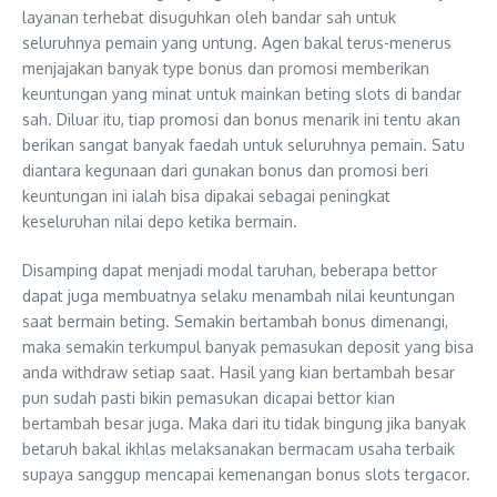
layanan terhebat disuguhkan oleh bandar sah untuk
seluruhnya pemain yang untung. Agen bakal terus-menerus
menjajakan banyak type bonus dan promosi memberikan
keuntungan yang minat untuk mainkan beting slots di bandar
sah. Diluar itu, tiap promosi dan bonus menarik ini tentu akan
berikan sangat banyak faedah untuk seluruhnya pemain. Satu
diantara kegunaan dari gunakan bonus dan promosi beri
keuntungan ini ialah bisa dipakai sebagai peningkat
keseluruhan nilai depo ketika bermain.
Disamping dapat menjadi modal taruhan, beberapa bettor
dapat juga membuatnya selaku menambah nilai keuntungan
saat bermain beting. Semakin bertambah bonus dimenangi,
maka semakin terkumpul banyak pemasukan deposit yang bisa
anda withdraw setiap saat. Hasil yang kian bertambah besar
pun sudah pasti bikin pemasukan dicapai bettor kian
bertambah besar juga. Maka dari itu tidak bingung jika banyak
betaruh bakal ikhlas melaksanakan bermacam usaha terbaik
supaya sanggup mencapai kemenangan bonus slots tergacor.