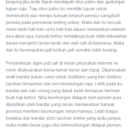
bingung jika anda dapat mendapati situs palsu dan gadungan
kapan saja. Tiap situs palsu itu memiliki tujuan untuk
membodohi dan menipu banyak betaruh pemula sangatlah
pemula pada permainan beting online. Maka dari itu kecuali
mesti lebih hati-hati serta hati-hati dalam memastikan website
bisa dipercaya, banyak bettor hendaknya buat miliki kebolehan
dalam mengerti tanda-tanda dari web sah di Indonesia. Maka
dari itu kesempatan jadi korban jadi semakin lebih kurang.
Penyeleksian agen judi sah di mesin pelacakan internet ini
mesti dilaksanakan benar-benar benar dan tepat. Dikarenakan
andil bandar bukan cuma untuk fasilitator yang beri fasilitas
taruhan ternyaman dan beri keuntungan saja. Lebih pada itu,
bandar jadi satu orang yang dapat kasih kemajuan bermain
buat tiap bettor. Nilai keuntungan didapat oleh pemain pula
dipastikan oleh bandar yang selalu menawarkan banyak
promosi memberi keuntungan sehari-harinya. Lebih bagus
kwalitas dari bandar slots taruhan online yang anda jumpai,
maka makin besar juga nilai keberuntungan didapat pemain.