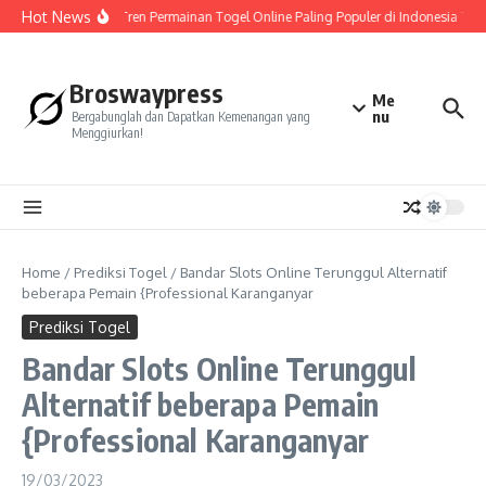
Skip to content
Hot News
Analisis Tren Permainan Togel Online Paling Populer di Indonesia Ta
Broswaypress
Me
nu
Bergabunglah dan Dapatkan Kemenangan yang
Menggiurkan!
Home
/
Prediksi Togel
/
Bandar Slots Online Terunggul Alternatif
beberapa Pemain {Professional Karanganyar
Prediksi Togel
Bandar Slots Online Terunggul
Alternatif beberapa Pemain
{Professional Karanganyar
19/03/2023