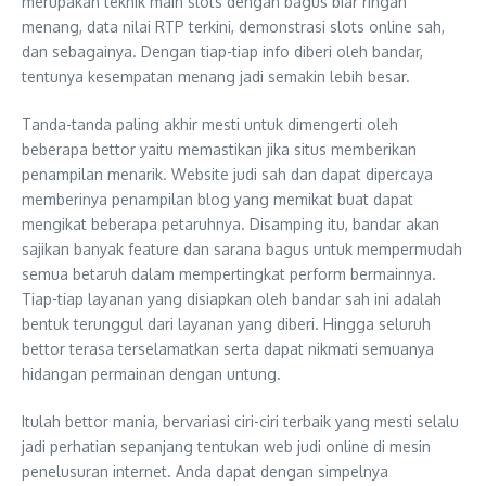
merupakan teknik main slots dengan bagus biar ringan
menang, data nilai RTP terkini, demonstrasi slots online sah,
dan sebagainya. Dengan tiap-tiap info diberi oleh bandar,
tentunya kesempatan menang jadi semakin lebih besar.
Tanda-tanda paling akhir mesti untuk dimengerti oleh
beberapa bettor yaitu memastikan jika situs memberikan
penampilan menarik. Website judi sah dan dapat dipercaya
memberinya penampilan blog yang memikat buat dapat
mengikat beberapa petaruhnya. Disamping itu, bandar akan
sajikan banyak feature dan sarana bagus untuk mempermudah
semua betaruh dalam mempertingkat perform bermainnya.
Tiap-tiap layanan yang disiapkan oleh bandar sah ini adalah
bentuk terunggul dari layanan yang diberi. Hingga seluruh
bettor terasa terselamatkan serta dapat nikmati semuanya
hidangan permainan dengan untung.
Itulah bettor mania, bervariasi ciri-ciri terbaik yang mesti selalu
jadi perhatian sepanjang tentukan web judi online di mesin
penelusuran internet. Anda dapat dengan simpelnya