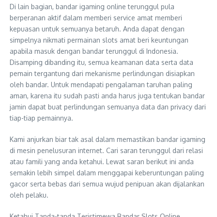
Di lain bagian, bandar igaming online terunggul pula
berperanan aktif dalam memberi service amat memberi
kepuasan untuk semuanya betaruh. Anda dapat dengan
simpelnya nikmati permainan slots amat beri keuntungan
apabila masuk dengan bandar terunggul di Indonesia.
Disamping dibanding itu, semua keamanan data serta data
pemain tergantung dari mekanisme perlindungan disiapkan
oleh bandar. Untuk mendapati pengalaman taruhan paling
aman, karena itu sudah pasti anda harus juga tentukan bandar
jamin dapat buat perlindungan semuanya data dan privacy dari
tiap-tiap pemainnya.
Kami anjurkan biar tak asal dalam memastikan bandar igaming
di mesin penelusuran internet. Cari saran terunggul dari relasi
atau famili yang anda ketahui. Lewat saran berikut ini anda
semakin lebih simpel dalam menggapai keberuntungan paling
gacor serta bebas dari semua wujud penipuan akan dijalankan
oleh pelaku.
Ketahui Tanda-tanda Teristimewa Bandar Slots Online