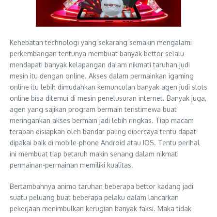
Kehebatan technologi yang sekarang semakin mengalami
perkembangan tentunya membuat banyak bettor selalu
mendapati banyak kelapangan dalam nikmati taruhan judi
mesin itu dengan online. Akses dalam permainkan igaming
online itu lebih dimudahkan kemunculan banyak agen judi slots
online bisa ditemui di mesin penelusuran internet. Banyak juga,
agen yang sajikan program bermain teristimewa buat
meringankan akses bermain jadi lebih ringkas. Tiap macam
terapan disiapkan oleh bandar paling dipercaya tentu dapat
dipakai baik di mobile-phone Android atau IOS. Tentu perihal
ini membuat tiap betaruh makin senang dalam nikmati
permainan-permainan memiliki kualitas.
Bertambahnya animo taruhan beberapa bettor kadang jadi
suatu peluang buat beberapa pelaku dalam lancarkan
pekerjaan menimbulkan kerugian banyak faksi. Maka tidak