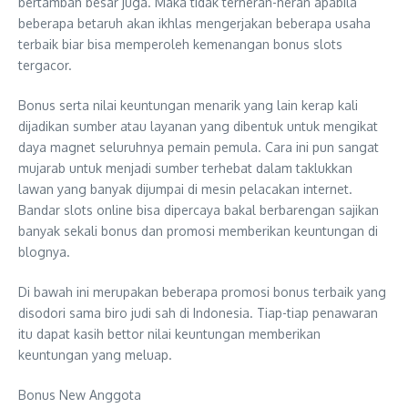
bertambah besar juga. Maka tidak terheran-heran apabila
beberapa betaruh akan ikhlas mengerjakan beberapa usaha
terbaik biar bisa memperoleh kemenangan bonus slots
tergacor.
Bonus serta nilai keuntungan menarik yang lain kerap kali
dijadikan sumber atau layanan yang dibentuk untuk mengikat
daya magnet seluruhnya pemain pemula. Cara ini pun sangat
mujarab untuk menjadi sumber terhebat dalam taklukkan
lawan yang banyak dijumpai di mesin pelacakan internet.
Bandar slots online bisa dipercaya bakal berbarengan sajikan
banyak sekali bonus dan promosi memberikan keuntungan di
blognya.
Di bawah ini merupakan beberapa promosi bonus terbaik yang
disodori sama biro judi sah di Indonesia. Tiap-tiap penawaran
itu dapat kasih bettor nilai keuntungan memberikan
keuntungan yang meluap.
Bonus New Anggota