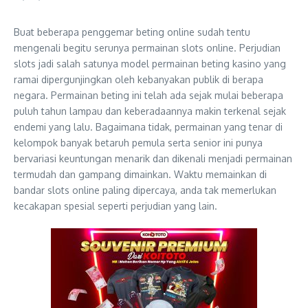
Buat beberapa penggemar beting online sudah tentu
mengenali begitu serunya permainan slots online. Perjudian
slots jadi salah satunya model permainan beting kasino yang
ramai dipergunjingkan oleh kebanyakan publik di berapa
negara. Permainan beting ini telah ada sejak mulai beberapa
puluh tahun lampau dan keberadaannya makin terkenal sejak
endemi yang lalu. Bagaimana tidak, permainan yang tenar di
kelompok banyak betaruh pemula serta senior ini punya
bervariasi keuntungan menarik dan dikenali menjadi permainan
termudah dan gampang dimainkan. Waktu memainkan di
bandar slots online paling dipercaya, anda tak memerlukan
kecakapan spesial seperti perjudian yang lain.