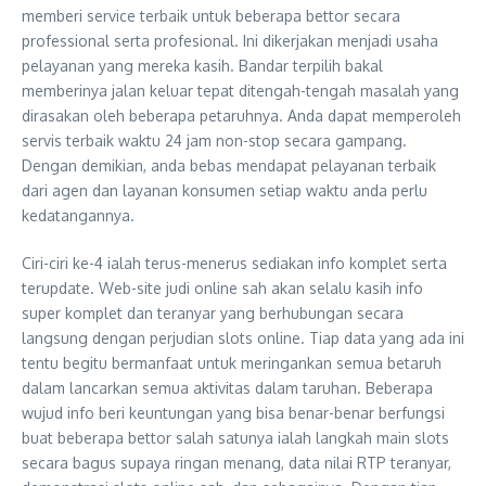
memberi service terbaik untuk beberapa bettor secara
professional serta profesional. Ini dikerjakan menjadi usaha
pelayanan yang mereka kasih. Bandar terpilih bakal
memberinya jalan keluar tepat ditengah-tengah masalah yang
dirasakan oleh beberapa petaruhnya. Anda dapat memperoleh
servis terbaik waktu 24 jam non-stop secara gampang.
Dengan demikian, anda bebas mendapat pelayanan terbaik
dari agen dan layanan konsumen setiap waktu anda perlu
kedatangannya.
Ciri-ciri ke-4 ialah terus-menerus sediakan info komplet serta
terupdate. Web-site judi online sah akan selalu kasih info
super komplet dan teranyar yang berhubungan secara
langsung dengan perjudian slots online. Tiap data yang ada ini
tentu begitu bermanfaat untuk meringankan semua betaruh
dalam lancarkan semua aktivitas dalam taruhan. Beberapa
wujud info beri keuntungan yang bisa benar-benar berfungsi
buat beberapa bettor salah satunya ialah langkah main slots
secara bagus supaya ringan menang, data nilai RTP teranyar,