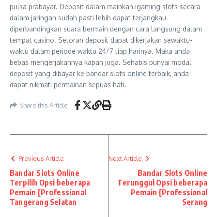
pulsa prabayar. Deposit dalam mainkan igaming slots secara
dalam jaringan sudah pasti lebih dapat terjangkau
diperbandingkan suara bermain dengan cara langsung dalam
tempat casino. Setoran deposit dapat dikerjakan sewaktu-
waktu dalam periode waktu 24/7 tiap harinya. Maka anda
bebas mengerjakannya kapan juga. Sehabis punyai modal
deposit yang dibayar ke bandar slots online terbaik, anda
dapat nikmati permainan sepuas hati.
Share this Article
Previous Article
Next Article
Bandar Slots Online
Bandar Slots Online
Terpilih Opsi beberapa
Terunggul Opsi beberapa
Pemain {Professional
Pemain {Professional
Tangerang Selatan
Serang