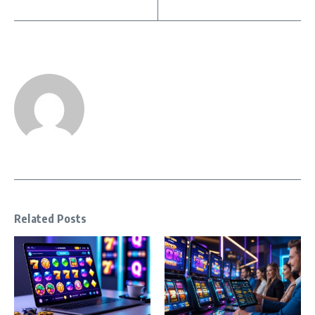
Related Posts