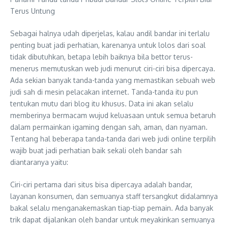
Terus Untung
Sebagai halnya udah diperjelas, kalau andil bandar ini terlalu
penting buat jadi perhatian, karenanya untuk lolos dari soal
tidak dibutuhkan, betapa lebih baiknya bila bettor terus-
menerus memutuskan web judi menurut ciri-ciri bisa dipercaya.
Ada sekian banyak tanda-tanda yang memastikan sebuah web
judi sah di mesin pelacakan internet. Tanda-tanda itu pun
tentukan mutu dari blog itu khusus. Data ini akan selalu
memberinya bermacam wujud keluasaan untuk semua betaruh
dalam permainkan igaming dengan sah, aman, dan nyaman.
Tentang hal beberapa tanda-tanda dari web judi online terpilih
wajib buat jadi perhatian baik sekali oleh bandar sah
diantaranya yaitu:
Ciri-ciri pertama dari situs bisa dipercaya adalah bandar,
layanan konsumen, dan semuanya staff tersangkut didalamnya
bakal selalu menganakemaskan tiap-tiap pemain. Ada banyak
trik dapat dijalankan oleh bandar untuk meyakinkan semuanya