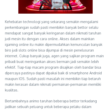
Kehebatan technologi yang sekarang semakin mengalami
perkembangan sudah pasti membikin banyak bettor selalu
mendapat sangat banyak keringanan dalam nikmati taruhan
judi mesin itu dengan cara online. Akses dalam mainkan
igaming online itu makin dipermudahkan kemunculan banyak
biro judi slots online bisa dijumpai di mesin penelusuran
internet. Cukup banyak juga, agen yang sajikan program main
pribadi buat meringankan akses bermain jadi semakin lebih
efektif. Tiap-tiap macam program disajikan oleh bandar bisa
dipercaya pastinya dapat dipakai baik di smartphone Android
maupun IOS. Sudah pasti masalah ini membikin tiap betaruh
makin kerasan dalam nikmati permainan-permainan memiliki
kualitas.
Bertambahnya animo taruhan beberapa bettor terkadang
jadikan sebuah peluang untuk beberapa pelaku dalam