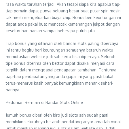
rasa waktu taruhan terjadi. Akan tetapi siapa kira apabila tiap-
tiap pemain dapat punya peluang besar buat putar spin mesin
tak mesti mengeluarkan biaya chip. Bonus beri keuntungan ini
dapat anda pakai buat mencetak kemenangan jekpot dengan
keseluruhan hadiah sampai beberapa puluh juta.
Tiap bonus yang ditawari oleh bandar slots paling dipercaya
ini tentu begitu beri keuntungan semuanya betaruh waktu
memutuskan website judi sah serta bisa dipercaya. Seluruh
tipe bonus diterima oleh bettor dapat dipakai menjadi cara
terpilih dalam menggapai pendapatan tambahan. Tentunya
tiap-tiap pendapatan yang anda gapai ini yang pasti bakal
terus-menerus kasih banyak kemungkinan menarik sehari-
harinya.
Pedoman Bermain di Bandar Slots Online
Jumlah bonus diberi oleh biro judi slots sah sudah pasti
membikin seluruhnya betaruh pendatang anyar amatlah minat
untuk mainkan igaming judi slots dalam website sah. Tidak