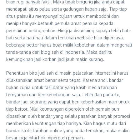
bikin rugi banyak faksi. Maka tidak bingung jika anda dapat
mendapati situs palsu serta gadungan kapan saja. Tiap-tiap
situs palsu itu mempunyai tujuan untuk membodohi dan
menipu banyak betaruh pemula amat pemula kepada
permainan beting online. Hingga disamping supaya lebih hati-
hati serta hati-hati dalam tentukan website bisa dipercaya,
beberapa bettor harus buat miliki kebolehan dalam mengenali
tanda-tanda dari blog sah di Indonesia. Maka dari itu
kemungkinan jadi korban jadi jauh makin kurang.
Penentuan biro judi sah di mesin pelacakan internet ini harus
dilaksanakan amat benar serta tepat. Karena andil bandar
bukan cuma untuk fasilitator yang kasih media taruhan
ternyaman dan beri keuntungan saja. Lebih dari pada itu,
bandar jadi seorang yang dapat beri keberhasilan main untuk
tiap bettor. Nilai keuntungan diperoleh oleh pemain pun
dipastikan oleh bandar yang selalu pasarkan banyak promosi
memberikan keuntungan tiap harinya. Kian bagus mutu dari
bandar slots taruhan online yang anda temukan, maka makin
besar juga nilai hoki diperoleh pemain.