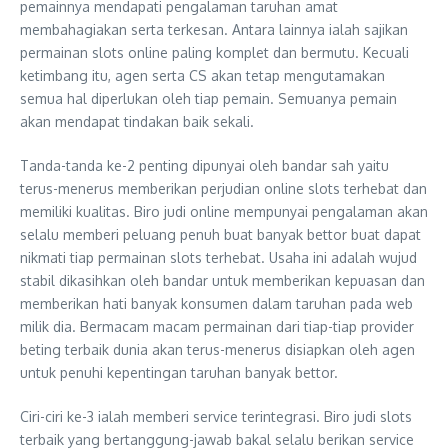
pemainnya mendapati pengalaman taruhan amat
membahagiakan serta terkesan. Antara lainnya ialah sajikan
permainan slots online paling komplet dan bermutu. Kecuali
ketimbang itu, agen serta CS akan tetap mengutamakan
semua hal diperlukan oleh tiap pemain. Semuanya pemain
akan mendapat tindakan baik sekali.
Tanda-tanda ke-2 penting dipunyai oleh bandar sah yaitu
terus-menerus memberikan perjudian online slots terhebat dan
memiliki kualitas. Biro judi online mempunyai pengalaman akan
selalu memberi peluang penuh buat banyak bettor buat dapat
nikmati tiap permainan slots terhebat. Usaha ini adalah wujud
stabil dikasihkan oleh bandar untuk memberikan kepuasan dan
memberikan hati banyak konsumen dalam taruhan pada web
milik dia. Bermacam macam permainan dari tiap-tiap provider
beting terbaik dunia akan terus-menerus disiapkan oleh agen
untuk penuhi kepentingan taruhan banyak bettor.
Ciri-ciri ke-3 ialah memberi service terintegrasi. Biro judi slots
terbaik yang bertanggung-jawab bakal selalu berikan service