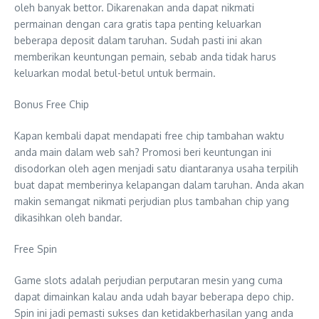
oleh banyak bettor. Dikarenakan anda dapat nikmati
permainan dengan cara gratis tapa penting keluarkan
beberapa deposit dalam taruhan. Sudah pasti ini akan
memberikan keuntungan pemain, sebab anda tidak harus
keluarkan modal betul-betul untuk bermain.
Bonus Free Chip
Kapan kembali dapat mendapati free chip tambahan waktu
anda main dalam web sah? Promosi beri keuntungan ini
disodorkan oleh agen menjadi satu diantaranya usaha terpilih
buat dapat memberinya kelapangan dalam taruhan. Anda akan
makin semangat nikmati perjudian plus tambahan chip yang
dikasihkan oleh bandar.
Free Spin
Game slots adalah perjudian perputaran mesin yang cuma
dapat dimainkan kalau anda udah bayar beberapa depo chip.
Spin ini jadi pemasti sukses dan ketidakberhasilan yang anda