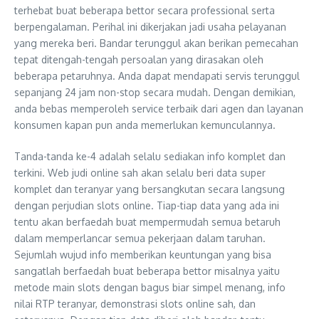
terhebat buat beberapa bettor secara professional serta
berpengalaman. Perihal ini dikerjakan jadi usaha pelayanan
yang mereka beri. Bandar terunggul akan berikan pemecahan
tepat ditengah-tengah persoalan yang dirasakan oleh
beberapa petaruhnya. Anda dapat mendapati servis terunggul
sepanjang 24 jam non-stop secara mudah. Dengan demikian,
anda bebas memperoleh service terbaik dari agen dan layanan
konsumen kapan pun anda memerlukan kemunculannya.
Tanda-tanda ke-4 adalah selalu sediakan info komplet dan
terkini. Web judi online sah akan selalu beri data super
komplet dan teranyar yang bersangkutan secara langsung
dengan perjudian slots online. Tiap-tiap data yang ada ini
tentu akan berfaedah buat mempermudah semua betaruh
dalam memperlancar semua pekerjaan dalam taruhan.
Sejumlah wujud info memberikan keuntungan yang bisa
sangatlah berfaedah buat beberapa bettor misalnya yaitu
metode main slots dengan bagus biar simpel menang, info
nilai RTP teranyar, demonstrasi slots online sah, dan