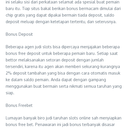
ini selaku sisi dari perkataan selamat ada spesial buat pemain
baru itu. Tiap situs bakal berikan bonus bermacam dimulai dari
chip gratis yang dapat dipakai bermain tiada deposit, saldo
deposit meluap dengan ketetapan tertentu, dan seterusnya.
Bonus Deposit
Beberapa agen judi slots bisa dipercaya menjajakan beberapa
bonus free deposit untuk beberapa pemain baru. Setiap saat
bettor melaksanakan setoran deposit dengan jumlah
tersendiri, karena itu agen akan memberi sekurang-kurangnya
2% deposit tambahan yang bisa dengan cara otomatis masuk
ke dalam saldo pemain. Anda dapat dengan gampang
menggunakan buat bermain serta nikmati semua taruhan yang
siap.
Bonus Freebet
Lumayan banyak biro judi taruhan slots online sah menyiapkan
bonus free bet. Penawaran ini jadi bonus terbanyak disasar