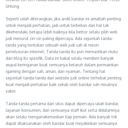
Untung
Seperti udah diterangkan, jika andil bandar ini amatlah penting
untuk menjadi perhatian, jadi untuk terbebas dari hal tak
dikehendaki, betapa lebih baiknya bila bettor selalu pilih web
judi menurut ciri-ciri paling dipercaya. Ada sejumlah tanda-
tanda yang tentukan sebuah web judi sah di mesin
penelusuran internet. Tanda-tanda itu pun memastikan mutu
dari blog itu spesifik. Data ini bakal selalu memberi banyak
wujud keringanan buat semuanya betaruh dalam permainkan
igaming dengan sah, aman, dan nyaman. Tentang hal
sejumlah tanda-tanda dari website judi online terhebat penting
buat menjadi perhatian baik sekali oleh bandar sah misalnya
yakni:
Tanda-tanda pertama dari situs dapat dipercaya ialah bandar,
layanan konsumen, dan semuanya staff ikut serta didalamnya
akan selalu menganakemaskan tiap pemain. Ada banyak trik
dapat dilaksanakan oleh bandar buat meyakinkan semuanya