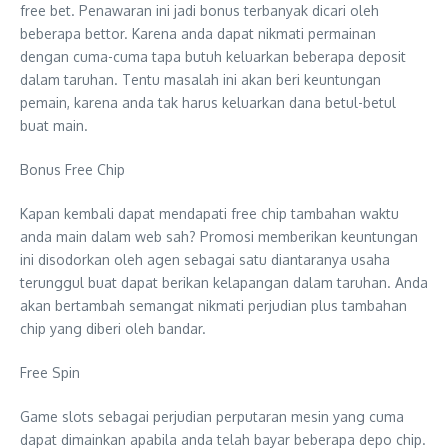
free bet. Penawaran ini jadi bonus terbanyak dicari oleh
beberapa bettor. Karena anda dapat nikmati permainan
dengan cuma-cuma tapa butuh keluarkan beberapa deposit
dalam taruhan. Tentu masalah ini akan beri keuntungan
pemain, karena anda tak harus keluarkan dana betul-betul
buat main.
Bonus Free Chip
Kapan kembali dapat mendapati free chip tambahan waktu
anda main dalam web sah? Promosi memberikan keuntungan
ini disodorkan oleh agen sebagai satu diantaranya usaha
terunggul buat dapat berikan kelapangan dalam taruhan. Anda
akan bertambah semangat nikmati perjudian plus tambahan
chip yang diberi oleh bandar.
Free Spin
Game slots sebagai perjudian perputaran mesin yang cuma
dapat dimainkan apabila anda telah bayar beberapa depo chip.