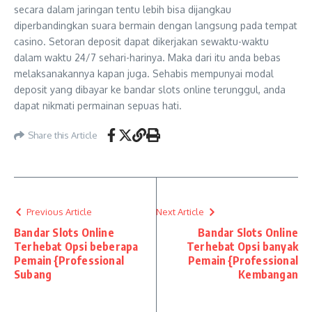
secara dalam jaringan tentu lebih bisa dijangkau
diperbandingkan suara bermain dengan langsung pada tempat
casino. Setoran deposit dapat dikerjakan sewaktu-waktu
dalam waktu 24/7 sehari-harinya. Maka dari itu anda bebas
melaksanakannya kapan juga. Sehabis mempunyai modal
deposit yang dibayar ke bandar slots online terunggul, anda
dapat nikmati permainan sepuas hati.
Share this Article
Previous Article
Next Article
Bandar Slots Online
Bandar Slots Online
Terhebat Opsi beberapa
Terhebat Opsi banyak
Pemain {Professional
Pemain {Professional
Subang
Kembangan