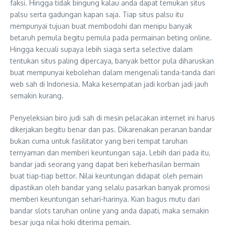
faksi. Hingga tidak bingung kalau anda dapat temukan situs
palsu serta gadungan kapan saja. Tiap situs palsu itu
mempunyai tujuan buat membodohi dan menipu banyak
betaruh pemula begitu pemula pada permainan beting online.
Hingga kecuali supaya lebih siaga serta selective dalam
tentukan situs paling dipercaya, banyak bettor pula diharuskan
buat mempunyai kebolehan dalam mengenali tanda-tanda dari
web sah di Indonesia. Maka kesempatan jadi korban jadi jauh
semakin kurang.
Penyeleksian biro judi sah di mesin pelacakan internet ini harus
dikerjakan begitu benar dan pas. Dikarenakan peranan bandar
bukan cuma untuk fasilitator yang beri tempat taruhan
ternyaman dan memberi keuntungan saja. Lebih dari pada itu,
bandar jadi seorang yang dapat beri keberhasilan bermain
buat tiap-tiap bettor. Nilai keuntungan didapat oleh pemain
dipastikan oleh bandar yang selalu pasarkan banyak promosi
memberi keuntungan sehari-harinya. Kian bagus mutu dari
bandar slots taruhan online yang anda dapati, maka semakin
besar juga nilai hoki diterima pemain.