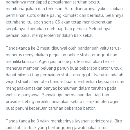
pemainnya mendapati pengalaman taruhan begitu
membahagiakan dan terkesan. Satu diantaranya yakni siapkan
permainan slots online paling komplet dan bermutu. Selainnya
ketimbang itu, agen serta CS akan tetap menitikberatkan
segalanya diperlukan oleh tiap-tiap pemain. Seluruhnya
pemain bakal memperoleh tindakan baik sekali.
Tanda-tanda ke-2 mesti dipunyai oleh bandar sah yaitu terus-
menerus menyediakan perjudian online slots terunggul dan
memiliki kualitas. Agen judi online profesional akan terus-
menerus memberi peluang penuh buat beberapa bettor untuk
dapat nikmati tiap permainan slots terunggul. Usaha ini adalah
wujud stabil diberi oleh bandar buat memberikan kepuasan dan
menganakemaskan banyak konsumen dalam taruhan pada
website punyanya. Banyak tipe permainan dari tiap-tiap
provider beting terpilih dunia akan selalu disajikan oleh agen
buat penuhi keperluan taruhan beberapa bettor.
Tanda-tanda ke-3 yakni memberinya layanan terintegrasi. Biro
judi slots terbaik yang bertanggung-jawab bakal terus-