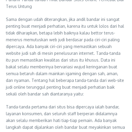
Terus Untung
Sama dengan udah diterangkan, jika andil bandar ini sangat
penting buat menjadi perhatian, karena itu untuk lolos dari hal
tidak diharapkan, betapa lebih baiknya kalau bettor terus-
menerus memutuskan web judi berdasar pada ciri-ciri paling
dipercaya. Ada banyak ciri-ciri yang memastikan sebuah
website judi sah di mesin penelusuran internet. Tanda-tanda
itu pun memastikan kwalitas dari situs itu khusus. Data ini
bakal selalu memberinya bervariasi wujud keringanan buat
semua betaruh dalam mainkan igaming dengan sah, aman,
dan nyaman. Tentang hal beberapa tanda-tanda dari web-site
judi online terunggul penting buat menjadi perhatian baik
sekali oleh bandar sah diantaranya yaitu:
Tanda-tanda pertama dari situs bisa dipercaya ialah bandar,
layanan konsumen, dan seluruh staff berperan didalamnya
akan selalu memberikan hati tiap-tiap pemain. Ada banyak
langkah dapat dijalankan oleh bandar buat meyakinkan semua