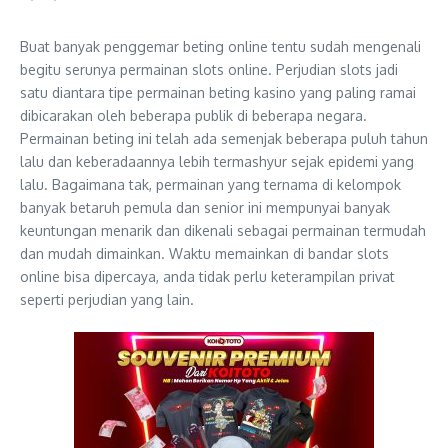
Buat banyak penggemar beting online tentu sudah mengenali
begitu serunya permainan slots online. Perjudian slots jadi
satu diantara tipe permainan beting kasino yang paling ramai
dibicarakan oleh beberapa publik di beberapa negara.
Permainan beting ini telah ada semenjak beberapa puluh tahun
lalu dan keberadaannya lebih termashyur sejak epidemi yang
lalu. Bagaimana tak, permainan yang ternama di kelompok
banyak betaruh pemula dan senior ini mempunyai banyak
keuntungan menarik dan dikenali sebagai permainan termudah
dan mudah dimainkan. Waktu memainkan di bandar slots
online bisa dipercaya, anda tidak perlu keterampilan privat
seperti perjudian yang lain.