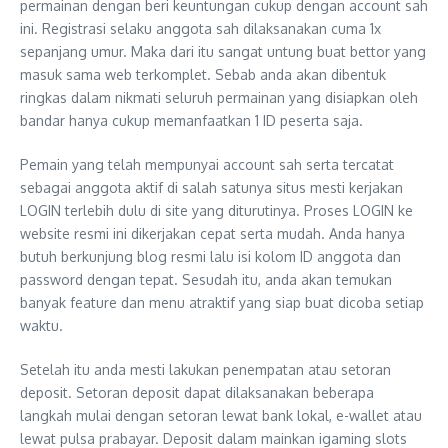
permainan dengan beri keuntungan cukup dengan account sah
ini. Registrasi selaku anggota sah dilaksanakan cuma 1x
sepanjang umur. Maka dari itu sangat untung buat bettor yang
masuk sama web terkomplet. Sebab anda akan dibentuk
ringkas dalam nikmati seluruh permainan yang disiapkan oleh
bandar hanya cukup memanfaatkan 1 ID peserta saja.
Pemain yang telah mempunyai account sah serta tercatat
sebagai anggota aktif di salah satunya situs mesti kerjakan
LOGIN terlebih dulu di site yang diturutinya. Proses LOGIN ke
website resmi ini dikerjakan cepat serta mudah. Anda hanya
butuh berkunjung blog resmi lalu isi kolom ID anggota dan
password dengan tepat. Sesudah itu, anda akan temukan
banyak feature dan menu atraktif yang siap buat dicoba setiap
waktu.
Setelah itu anda mesti lakukan penempatan atau setoran
deposit. Setoran deposit dapat dilaksanakan beberapa
langkah mulai dengan setoran lewat bank lokal, e-wallet atau
lewat pulsa prabayar. Deposit dalam mainkan igaming slots